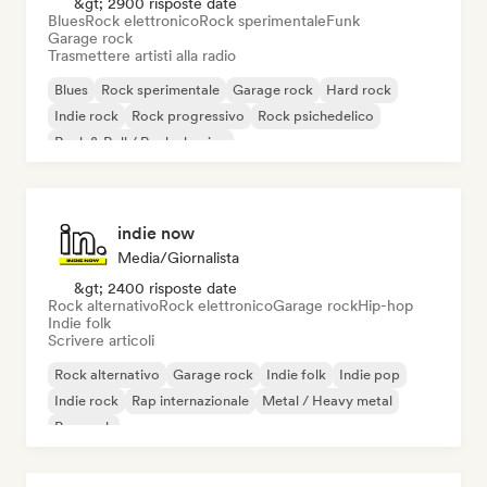
&gt; 2900 risposte date
Blues
Rock elettronico
Rock sperimentale
Funk
Garage rock
Trasmettere artisti alla radio
Blues
Rock sperimentale
Garage rock
Hard rock
Indie rock
Rock progressivo
Rock psichedelico
Rock & Roll / Rock classico
indie now
Media/Giornalista
&gt; 2400 risposte date
Rock alternativo
Rock elettronico
Garage rock
Hip-hop
Indie folk
Scrivere articoli
Rock alternativo
Garage rock
Indie folk
Indie pop
Indie rock
Rap internazionale
Metal / Heavy metal
Pop rock