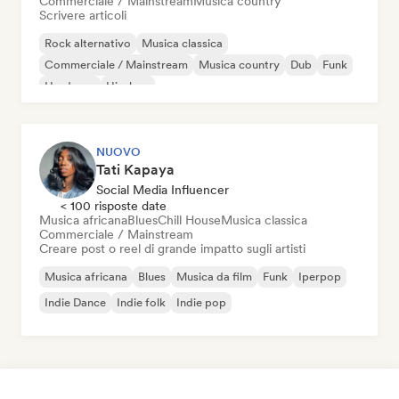
Commerciale / Mainstream
Musica country
Scrivere articoli
Rock alternativo
Musica classica
Commerciale / Mainstream
Musica country
Dub
Funk
Hardcore
Hip-hop
NUOVO
Tati Kapaya
Social Media Influencer
< 100 risposte date
Musica africana
Blues
Chill House
Musica classica
Commerciale / Mainstream
Creare post o reel di grande impatto sugli artisti
Musica africana
Blues
Musica da film
Funk
Iperpop
Indie Dance
Indie folk
Indie pop