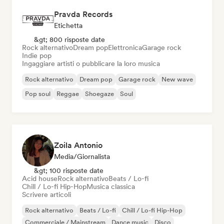
Pravda Records
Etichetta
&gt; 800 risposte date
Rock alternativo
Dream pop
Elettronica
Garage rock
Indie pop
Ingaggiare artisti o pubblicare la loro musica
Rock alternativo
Dream pop
Garage rock
New wave
Pop soul
Reggae
Shoegaze
Soul
Zoila Antonio
Media/Giornalista
&gt; 100 risposte date
Acid house
Rock alternativo
Beats / Lo-fi
Chill / Lo-fi Hip-Hop
Musica classica
Scrivere articoli
Rock alternativo
Beats / Lo-fi
Chill / Lo-fi Hip-Hop
Commerciale / Mainstream
Dance music
Disco