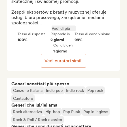
skutecznej i świadomej promocji.

Zespół ekspertów z branży muzycznej oferuje 
usługi biura prasowego, zarządzanie mediami 
społeczności...
Vedi di più
Tasso di risposta
Risponde in
Tasso di condivisione
100%
2 giorni
99%
Condivide in
1 giorno
Vedi curatori simili
Generi accettati più spesso
Canzone Italiana
Indie pop
Indie rock
Pop rock
Cantautore
Generi che lui/lei ama
Rock alternativo
Hip-hop
Pop Punk
Rap in inglese
Rock & Roll / Rock classico
Generi che sono disposti ad accettare