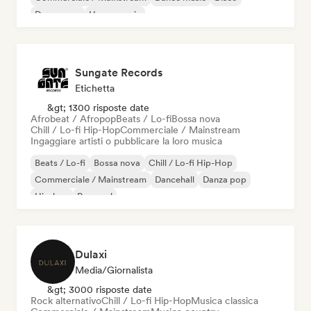
Dream pop
House music
Sungate Records
Etichetta
&gt; 1300 risposte date
Afrobeat / Afropop
Beats / Lo-fi
Bossa nova
Chill / Lo-fi Hip-Hop
Commerciale / Mainstream
Ingaggiare artisti o pubblicare la loro musica
Beats / Lo-fi
Bossa nova
Chill / Lo-fi Hip-Hop
Commerciale / Mainstream
Dancehall
Danza pop
Hip-hop
Pop soul
Dulaxi
Media/Giornalista
&gt; 3000 risposte date
Rock alternativo
Chill / Lo-fi Hip-Hop
Musica classica