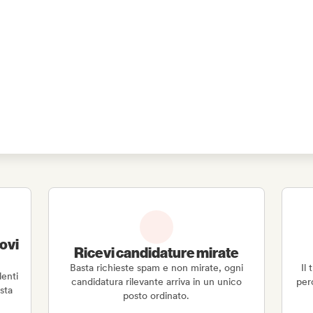
o letto e accetto
i Termini
ovi
Ricevi candidature mirate
Basta richieste spam e non mirate, ogni
Il
lenti
candidatura rilevante arriva in un unico
per
ista
posto ordinato.