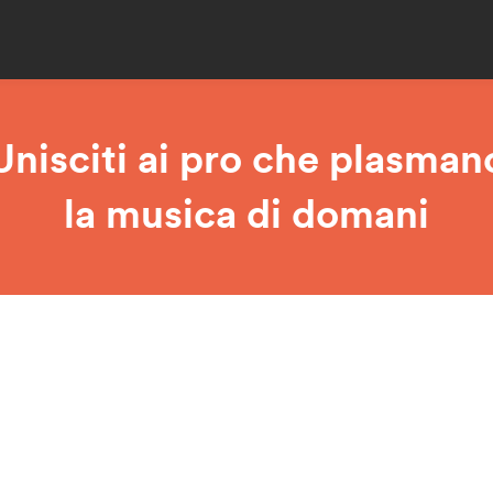
Unisciti ai pro che plasman
la musica di domani