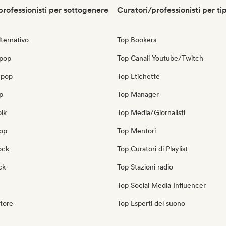
professionisti per sottogenere
Curatori/professionisti per ti
ternativo
Top Bookers
 pop
Top Canali Youtube/Twitch
 pop
Top Etichette
p
Top Manager
olk
Top Media/Giornalisti
pop
Top Mentori
ock
Top Curatori di Playlist
ck
Top Stazioni radio
Top Social Media Influencer
tore
Top Esperti del suono