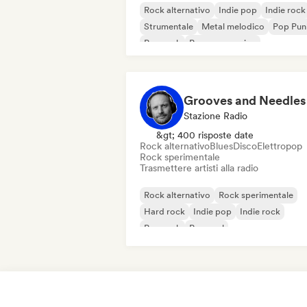
Rock alternativo
Indie pop
Indie rock
Strumentale
Metal melodico
Pop Pun
Pop rock
Pop progressivo
Grooves and Needles
Stazione Radio
&gt; 400 risposte date
Rock alternativo
Blues
Disco
Elettropop
Rock sperimentale
Trasmettere artisti alla radio
Rock alternativo
Rock sperimentale
Hard rock
Indie pop
Indie rock
Pop rock
Pop soul
Rock & Roll / Rock classico