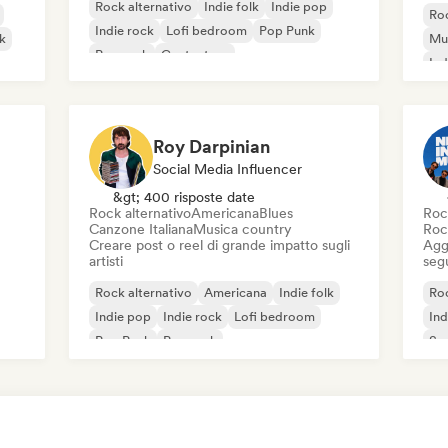
Rock alternativo
Indie folk
Indie pop
Roc
Indie rock
Lofi bedroom
Pop Punk
k
Mu
Pop rock
Cantautore
Ind
Roy Darpinian
Social Media Influencer
&gt; 400 risposte date
Rock alternativo
Americana
Blues
Roc
Canzone Italiana
Musica country
Roc
Creare post o reel di grande impatto sugli
Aggi
artisti
seg
Rock alternativo
Americana
Indie folk
Roc
Indie pop
Indie rock
Lofi bedroom
Ind
Pop Punk
Pop rock
Sur