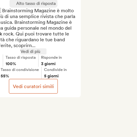
Alto tasso di risposta
 Brainstorming Magazine è molto 
iù di una semplice rivista che parla 
usica. Brainstorming Magazine è 
ua guida personale nel mondo del 
 rock. Qui puoi trovare tutte le 
tà che riguardano le tue band 
erite, scoprirn...
Vedi di più
Tasso di risposta
Risponde in
100%
3 giorni
Tasso di condivisione
Condivide in
55%
5 giorni
Vedi curatori simili