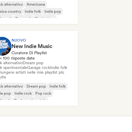
k alternativo
Americana
sica country
Indie folk
Indie pop
ie rock
Pop rock
Cantautore
NUOVO
New Indie Music
Curatore Di Playlist
< 100 risposte date
k alternativo
Dream pop
k sperimentale
Garage rock
Indie folk
ungere artisti nelle mie playlist più
uite
k alternativo
Dream pop
Indie folk
ie pop
Indie rock
Pop rock
f rock
Rock sperimentale