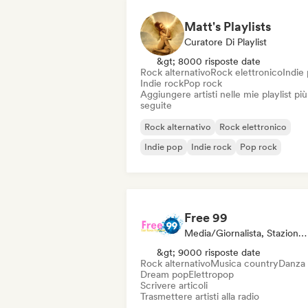
Matt's Playlists
Curatore Di Playlist
&gt; 8000 risposte date
Rock alternativo
Rock elettronico
Indie
Indie rock
Pop rock
Aggiungere artisti nelle mie playlist più
seguite
Rock alternativo
Rock elettronico
Indie pop
Indie rock
Pop rock
Free 99
Media/Giornalista, Stazione Radio
&gt; 9000 risposte date
Rock alternativo
Musica country
Danza
Dream pop
Elettropop
Scrivere articoli
Trasmettere artisti alla radio