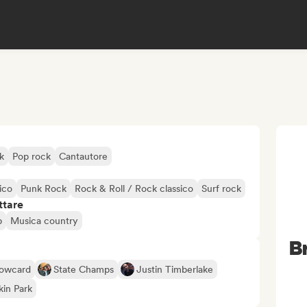
k
Pop rock
Cantautore
ico
Punk Rock
Rock & Roll / Rock classico
Surf rock
ttare
p
Musica country
B
lowcard
State Champs
Justin Timberlake
kin Park