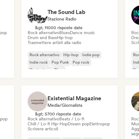
The Sound Lab
Stazione Radio
&gt; 11000 risposte date
 pop
Rock alternativo
Blues
Dance music
Roc
Drum and Bass
Hip-hop
Dre
Trasmettere artisti alla radio
Scri
Rock alternativo
Hip-hop
Indie pop
Roc
Indie rock
Pop Punk
Pop rock
Ind
Cantautore
Blues
Pos
Existential Magazine
Media/Giornalista
&gt; 5700 risposte date
 pop
Rock alternativo
Beats / Lo-fi
Roc
Chill / Lo-fi Hip-Hop
Dream pop
Elettropop
Mus
Scrivere articoli
Aggi
seg