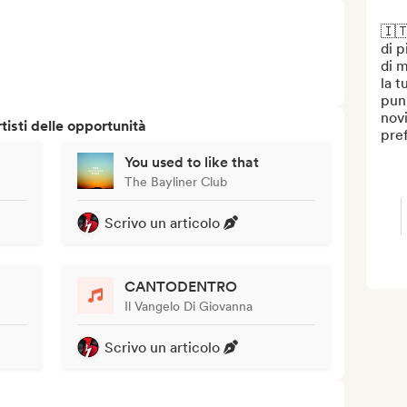
🇮
di p
di m
la t
punk
novi
isti delle opportunità
pref
You used to like that
The Bayliner Club
Scrivo un articolo
CANTODENTRO
Il Vangelo Di Giovanna
Scrivo un articolo