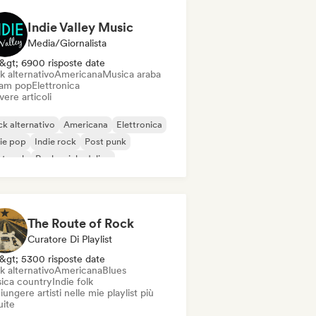
Indie Valley Music
Media/Giornalista
&gt; 6900 risposte date
k alternativo
Americana
Musica araba
am pop
Elettronica
vere articoli
k alternativo
Americana
Elettronica
ie pop
Indie rock
Post punk
t rock
Rock psichedelico
The Route of Rock
Curatore Di Playlist
&gt; 5300 risposte date
k alternativo
Americana
Blues
ica country
Indie folk
ungere artisti nelle mie playlist più
uite