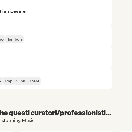
i a ricevere
vo
Tamburi
e
Trap
Suoni urbani
e questi curatori/professionisti...
ainstorming Music