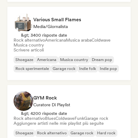
Various Small Flames
Media/Giornalista
&gt; 3400 risposte date
Rock alternativo
Americana
Musica araba
Coldwave
Musica country
Scrivere articoli
Shoegaze
Americana
Musica country
Dream pop
Rock sperimentale
Garage rock
Indie folk
Indie pop
GYM Rock
Curatore Di Playlist
&gt; 4200 risposte date
Rock alternativo
Blues
Coldwave
Funk
Garage rock
Aggiungere artisti nelle mie playlist più seguite
Shoegaze
Rock alternativo
Garage rock
Hard rock