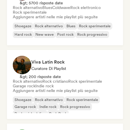
&gt; 5700 risposte date
Rock alternativo
Blues
Coldwave
Rock elettronico
Rock sperimentale
Aggiungere artisti nelle mie playlist più seguite
Shoegaze
Rock alternativo
Blues
Rock sperimentale
Hard rock
New wave
Post rock
Rock progressivo
Viva Latin Rock
Curatore Di Playlist
&gt; 200 risposte date
Rock alternativo
Rock cristiano
Rock sperimentale
Garage rock
Indie rock
Aggiungere artisti nelle mie playlist più seguite
Shoegaze
Rock alternativo
Rock sperimentale
Garage rock
Indie rock
Rock progressivo
Rock psichedelico
Punk Rock