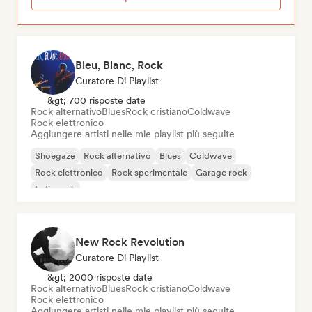
Bleu, Blanc, Rock
Curatore Di Playlist
&gt; 700 risposte date
Rock alternativo
Blues
Rock cristiano
Coldwave
Rock elettronico
Aggiungere artisti nelle mie playlist più seguite
Shoegaze
Rock alternativo
Blues
Coldwave
Rock elettronico
Rock sperimentale
Garage rock
Indie rock
New Rock Revolution
Curatore Di Playlist
&gt; 2000 risposte date
Rock alternativo
Blues
Rock cristiano
Coldwave
Rock elettronico
Aggiungere artisti nelle mie playlist più seguite