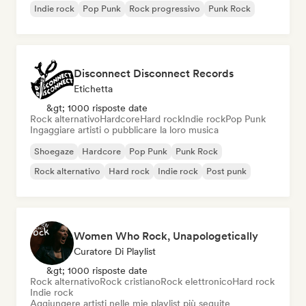
Indie rock
Pop Punk
Rock progressivo
Punk Rock
Disconnect Disconnect Records
Etichetta
&gt; 1000 risposte date
Rock alternativo
Hardcore
Hard rock
Indie rock
Pop Punk
Ingaggiare artisti o pubblicare la loro musica
Shoegaze
Hardcore
Pop Punk
Punk Rock
Rock alternativo
Hard rock
Indie rock
Post punk
Women Who Rock, Unapologetically
Curatore Di Playlist
&gt; 1000 risposte date
Rock alternativo
Rock cristiano
Rock elettronico
Hard rock
Indie rock
Aggiungere artisti nelle mie playlist più seguite