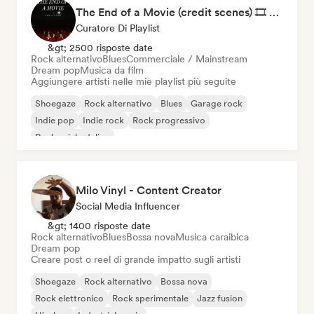
The End of a Movie (credit scenes) 🎞️ Cinematic Dream Pop & Bedroom Indie
Curatore Di Playlist
&gt; 2500 risposte date
Rock alternativo
Blues
Commerciale / Mainstream
Dream pop
Musica da film
Aggiungere artisti nelle mie playlist più seguite
Shoegaze
Rock alternativo
Blues
Garage rock
Indie pop
Indie rock
Rock progressivo
Rock psichedelico
Milo Vinyl - Content Creator
Social Media Influencer
&gt; 1400 risposte date
Rock alternativo
Blues
Bossa nova
Musica caraibica
Dream pop
Creare post o reel di grande impatto sugli artisti
Shoegaze
Rock alternativo
Bossa nova
Rock elettronico
Rock sperimentale
Jazz fusion