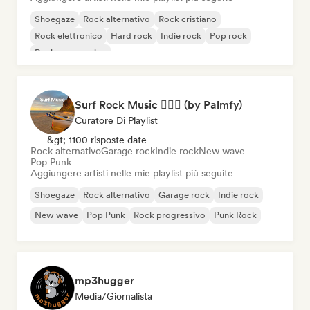
Shoegaze
Rock alternativo
Rock cristiano
Rock elettronico
Hard rock
Indie rock
Pop rock
Rock progressivo
Surf Rock Music 🏄🏻‍♂️ (by Palmfy)
Curatore Di Playlist
&gt; 1100 risposte date
Rock alternativo
Garage rock
Indie rock
New wave
Pop Punk
Aggiungere artisti nelle mie playlist più seguite
Shoegaze
Rock alternativo
Garage rock
Indie rock
New wave
Pop Punk
Rock progressivo
Punk Rock
mp3hugger
Media/Giornalista