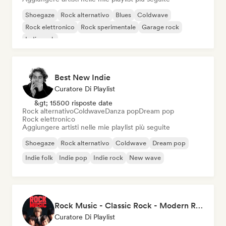
Shoegaze
Rock alternativo
Blues
Coldwave
Rock elettronico
Rock sperimentale
Garage rock
Indie rock
Best New Indie
Curatore Di Playlist
&gt; 15500 risposte date
Rock alternativo
Coldwave
Danza pop
Dream pop
Rock elettronico
Aggiungere artisti nelle mie playlist più seguite
Shoegaze
Rock alternativo
Coldwave
Dream pop
Indie folk
Indie pop
Indie rock
New wave
Rock Music - Classic Rock - Modern Rock
Curatore Di Playlist