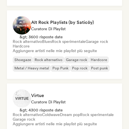
Hip-hop
Industrial music
Alt Rock Playlists (by Saticöy)
Curatore Di Playlist
&gt; 3600 risposte date
Rock alternativo
Blues
Rock sperimentale
Garage rock
Hardcore
Aggiungere artisti nelle mie playlist più seguite
Shoegaze
Rock alternativo
Garage rock
Hardcore
Metal / Heavy metal
Pop Punk
Pop rock
Post punk
Virtue
Curatore Di Playlist
&gt; 4300 risposte date
Rock alternativo
Coldwave
Dream pop
Rock sperimentale
Garage rock
Aggiungere artisti nelle mie playlist più seguite