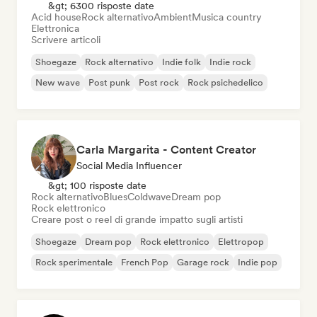
&gt; 6300 risposte date
Acid house
Rock alternativo
Ambient
Musica country
Elettronica
Scrivere articoli
Shoegaze
Rock alternativo
Indie folk
Indie rock
New wave
Post punk
Post rock
Rock psichedelico
Carla Margarita - Content Creator
Social Media Influencer
&gt; 100 risposte date
Rock alternativo
Blues
Coldwave
Dream pop
Rock elettronico
Creare post o reel di grande impatto sugli artisti
Shoegaze
Dream pop
Rock elettronico
Elettropop
Rock sperimentale
French Pop
Garage rock
Indie pop