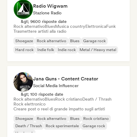
Radio Wigwam
Stazione Radio
&gt; 9600 risposte date
Rock alternativo
Blues
Musica country
Elettronica
Funk
Trasmettere artisti alla radio
Shoegaze
Rock alternativo
Blues
Garage rock
Hard rock
Indie folk
Indie rock
Metal / Heavy metal
Jana Guns - Content Creator
Social Media Influencer
&gt; 100 risposte date
Rock alternativo
Blues
Rock cristiano
Death / Thrash
Rock elettronico
Creare post o reel di grande impatto sugli artisti
Shoegaze
Rock alternativo
Blues
Rock cristiano
Death / Thrash
Rock sperimentale
Garage rock
Hard rock