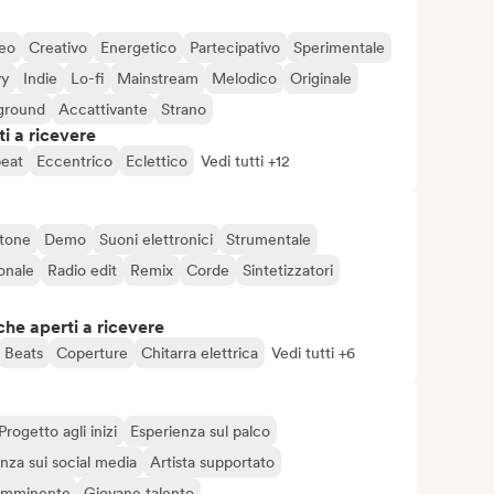
eo
Creativo
Energetico
Partecipativo
Sperimentale
vy
Indie
Lo-fi
Mainstream
Melodico
Originale
ground
Accattivante
Strano
i a ricevere
eat
Eccentrico
Eclettico
Vedi tutti +12
tone
Demo
Suoni elettronici
Strumentale
onale
Radio edit
Remix
Corde
Sintetizzatori
che aperti a ricevere
Beats
Coperture
Chitarra elettrica
Vedi tutti +6
Progetto agli inizi
Esperienza sul palco
nza sui social media
Artista supportato
 imminente
Giovane talento