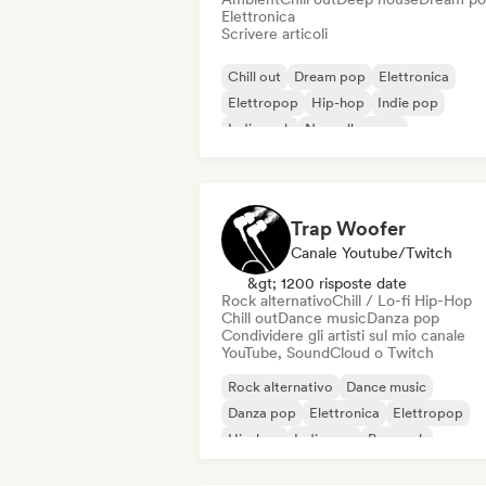
Elettronica
Scrivere articoli
Chill out
Dream pop
Elettronica
Elettropop
Hip-hop
Indie pop
Indie rock
Nouvelle scene
Trap Woofer
Canale Youtube/Twitch
&gt; 1200 risposte date
Rock alternativo
Chill / Lo-fi Hip-Hop
Chill out
Dance music
Danza pop
Condividere gli artisti sul mio canale
YouTube, SoundCloud o Twitch
Rock alternativo
Dance music
Danza pop
Elettronica
Elettropop
Hip-hop
Indie pop
Pop rock