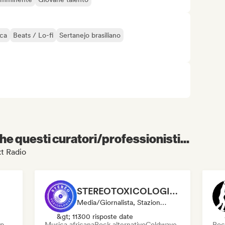
ica
Beats / Lo-fi
Sertanejo brasiliano
e questi curatori/professionisti...
xt Radio
STEREOTOXICOLOGIST Asso
Media/Giornalista, Stazione Radio
&gt; 11300 risposte date
op
Musica africana
Rock alternativo
Coldwave
Roc