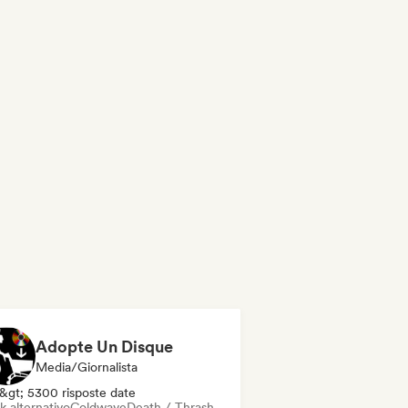
Adopte Un Disque
Media/Giornalista
&gt; 5300 risposte date
k alternativo
Coldwave
Death / Thrash