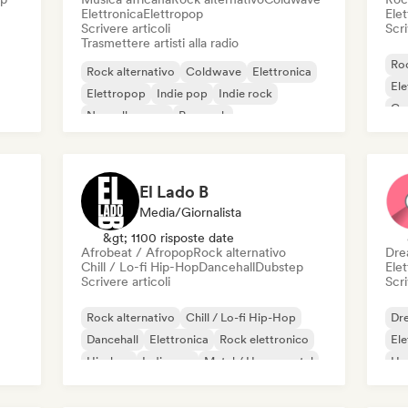
Elettronica
Elettropop
Elet
Scrivere articoli
Scri
Trasmettere artisti alla radio
Roc
Rock alternativo
Coldwave
Elettronica
Ele
Elettropop
Indie pop
Indie rock
Ga
Nouvelle scene
Pop rock
El Lado B
Media/Giornalista
&gt; 1100 risposte date
Afrobeat / Afropop
Rock alternativo
Dre
Chill / Lo-fi Hip-Hop
Dancehall
Dubstep
Ele
Scrivere articoli
Scri
Rock alternativo
Chill / Lo-fi Hip-Hop
Dr
Dancehall
Elettronica
Rock elettronico
Ele
Hip-hop
Indie pop
Metal / Heavy metal
Ho
Nu-