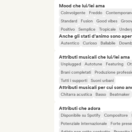
Mood che lui/lei ama
Coinvolgente
Freddo
Contemporan
Standard
Fusion
Good vibes
Groo
Positivo
Semplice
Tropicale
Under
Anche gli stati d'animo sono apert
Autentico
Curioso
Ballabile
Downb
Attributi musicali che lui/lei ama
Unplugged
Autotune
Featuring
Ot
Brani completati
Produzione professi
Tutti i supporti
Suoni urbani
Attributi musicali per cui sono an
Chitarra acustica
Basso
Beatmaker
Attributi che adora
Disponibile su Spotify
Compositore
Potenziale internazionale
Forte prese
Artista non sotto contratto
Progetto