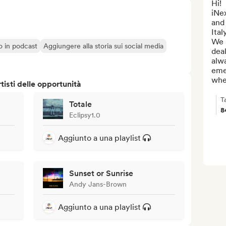
Hi!

iNex
and
Italy
We h
o o in podcast
Aggiungere alla storia sui social media
deal
alwa
emer
whe
isti delle opportunità
T
Totale
8
Eclipsy1.0
Aggiunto a una playlist
Sunset or Sunrise
Andy Jans-Brown
Aggiunto a una playlist