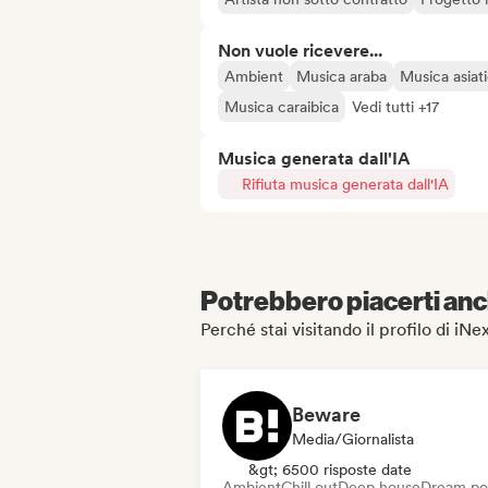
Non vuole ricevere...
Ambient
Musica araba
Musica asiat
Musica caraibica
Vedi tutti +17
Musica generata dall'IA
Rifiuta musica generata dall'IA
Potrebbero piacerti anch
Perché stai visitando il profilo di iNe
Beware
Media/Giornalista
&gt; 6500 risposte date
Ambient
Chill out
Deep house
Dream p