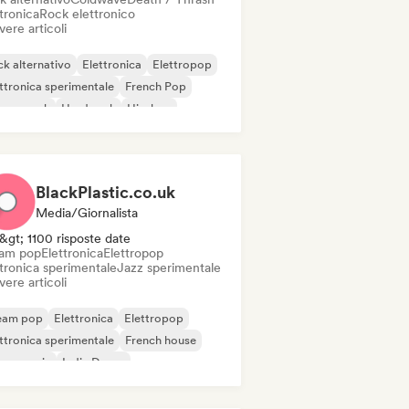
tronica
Rock elettronico
vere articoli
k alternativo
Elettronica
Elettropop
ttronica sperimentale
French Pop
rage rock
Hard rock
Hip-hop
BlackPlastic.co.uk
Media/Giornalista
&gt; 1100 risposte date
am pop
Elettronica
Elettropop
ttronica sperimentale
Jazz sperimentale
vere articoli
eam pop
Elettronica
Elettropop
ttronica sperimentale
French house
use music
Indie Dance
disco / Italo