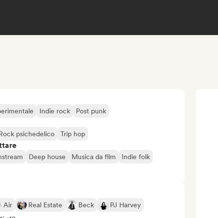
perimentale
Indie rock
Post punk
Rock psichedelico
Trip hop
ttare
nstream
Deep house
Musica da film
Indie folk
Air
Real Estate
Beck
PJ Harvey