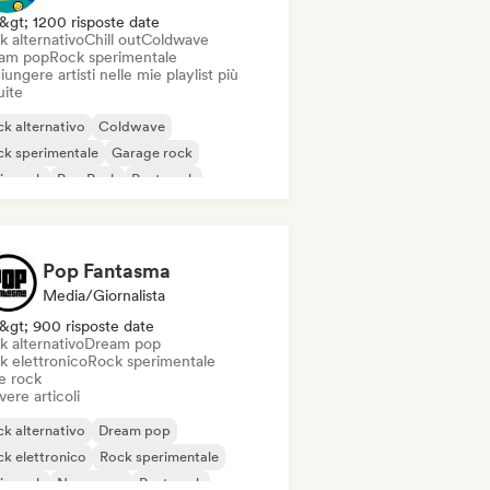
&gt; 1200 risposte date
k alternativo
Chill out
Coldwave
am pop
Rock sperimentale
ungere artisti nelle mie playlist più
uite
k alternativo
Coldwave
k sperimentale
Garage rock
ie rock
Pop Punk
Post punk
ck progressivo
Pop Fantasma
Media/Giornalista
&gt; 900 risposte date
k alternativo
Dream pop
k elettronico
Rock sperimentale
e rock
vere articoli
k alternativo
Dream pop
k elettronico
Rock sperimentale
ie rock
New wave
Post punk