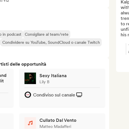
ti +12
Kalp
with
alwa
tren
to r
unfi
o o in podcast
Consigliare al team/rete
his 
Condividere su YouTube, SoundCloud o canale Twitch
isti delle opportunità
and
Sexy Italiana
it
Lily B
Condiviso sul canale
Cullato Dal Vento
Matteo Madafferi