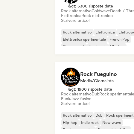
&gt; 5300 risposte date
Rock alternativo
Coldwave
Death / Thr
Elettronica
Rock elettronico
Scrivere articoli
Rock alternativo
Elettronica
Elettrop
Elettronica sperimentale
French Pop
Garage rock
Hard rock
Hip-hop
Rock Fueguino
Media/Giornalista
&gt; 1900 risposte date
Rock alternativo
Dub
Rock sperimental
Funk
Jazz fusion
Scrivere articoli
Rock alternativo
Dub
Rock speriment
Hip-hop
Indie rock
New wave
Rock progressivo
Rock psichedelico