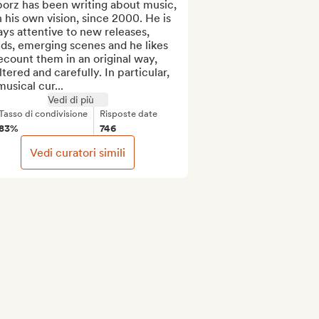
orz has been writing about music, 
 his own vision, since 2000. He is 
ys attentive to new releases, 
ds, emerging scenes and he likes 
ecount them in an original way, 
ltered and carefully. In particular, 
musical cur...
Vedi di più
Tasso di condivisione
Risposte date
83%
746
Vedi curatori simili