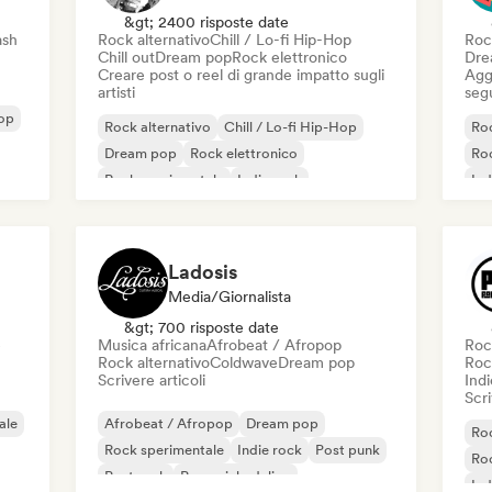
&gt; 2400 risposte date
ash
Rock alternativo
Chill / Lo-fi Hip-Hop
Roc
Chill out
Dream pop
Rock elettronico
Dre
Creare post o reel di grande impatto sugli
Aggi
artisti
seg
op
Rock alternativo
Chill / Lo-fi Hip-Hop
Roc
Dream pop
Rock elettronico
Roc
Rock sperimentale
Indie rock
Ind
Lofi bedroom
Noise
Ro
Ladosis
Media/Giornalista
&gt; 700 risposte date
e
Musica africana
Afrobeat / Afropop
Roc
Rock alternativo
Coldwave
Dream pop
Roc
Scrivere articoli
Indi
Scri
ale
Afrobeat / Afropop
Dream pop
Roc
Rock sperimentale
Indie rock
Post punk
Roc
Post rock
Pop psichedelico
Ind