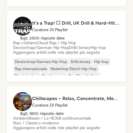
Hip-hop
Nederhop/Dutch Hip-Hop
Rap in inglese
Rap francese
It's a Trap! 💥 Drill, UK Drill & Hard-Hitting Trap
Curatore Di Playlist
&gt; 2500 risposte date
Rap cristiano
Cloud Rap / Hip Hop
Deutschrap/German Hip-Hop
Drill/Jersey
Hip-hop
Aggiungere artisti nelle mie playlist più seguite
Deutschrap/German Hip-Hop
Drill/Jersey
Hip-hop
Rap internazionale
Nederhop/Dutch Hip-Hop
Rap in inglese
Rap francese
Rap/Trap Italiano
Chillscapes ~ Relax, Concentrate, Meditate, Sleep, Dream
Curatore Di Playlist
&gt; 1800 risposte date
Ambient
Beats / Lo-fi
Chill out
Strumentale
Neo / Classico moderno
Aggiungere artisti nelle mie playlist più seguite