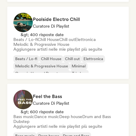
Poolside Electro Chill
Curatore Di Playlist
&gt; 400 risposte date
Beats / Lo-fi
Chill House
Chill out
Elettronica
Melodic & Progressive House
Aggiungere artisti nelle mie playlist più seguite
Beats / Lo-fi
Chill House
Chill out
Elettronica
Melodic & Progressive House
Minimal
Organic House / Downtempo
Trip hop
Feel the Bass
Curatore Di Playlist
&gt; 600 risposte date
Bass music
Dance music
Deep house
Drum and Bass
Dubstep
Aggiungere artisti nelle mie playlist più seguite
Bass music
Deep house
Drum and Bass