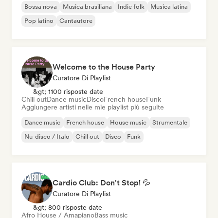
Bossa nova
Musica brasiliana
Indie folk
Musica latina
Pop latino
Cantautore
Welcome to the House Party
Curatore Di Playlist
&gt; 1100 risposte date
Chill out
Dance music
Disco
French house
Funk
Aggiungere artisti nelle mie playlist più seguite
Dance music
French house
House music
Strumentale
Nu-disco / Italo
Chill out
Disco
Funk
Cardio Club: Don't Stop! 💦
Curatore Di Playlist
&gt; 800 risposte date
Afro House / Amapiano
Bass music