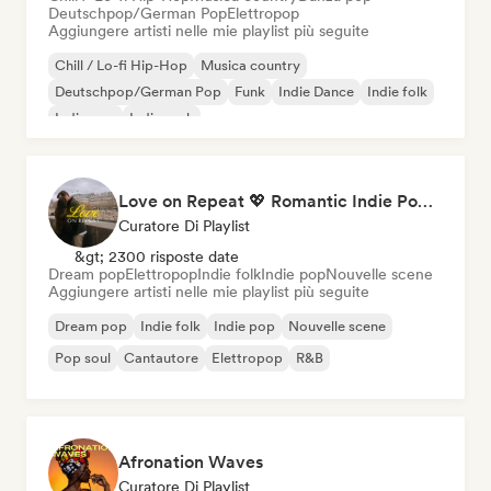
Deutschpop/German Pop
Elettropop
Aggiungere artisti nelle mie playlist più seguite
Chill / Lo-fi Hip-Hop
Musica country
Deutschpop/German Pop
Funk
Indie Dance
Indie folk
Indie pop
Indie rock
Love on Repeat 💖 Romantic Indie Pop, Neo Soul & Singer-Songwriter
Curatore Di Playlist
&gt; 2300 risposte date
Dream pop
Elettropop
Indie folk
Indie pop
Nouvelle scene
Aggiungere artisti nelle mie playlist più seguite
Dream pop
Indie folk
Indie pop
Nouvelle scene
Pop soul
Cantautore
Elettropop
R&B
Afronation Waves
Curatore Di Playlist