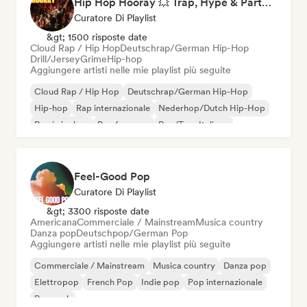
Hip Hop Hooray 💥 Trap, Hype & Party Rap Bangers
Curatore Di Playlist
&gt; 1500 risposte date
Cloud Rap / Hip Hop
Deutschrap/German Hip-Hop
Drill/Jersey
Grime
Hip-hop
Aggiungere artisti nelle mie playlist più seguite
Cloud Rap / Hip Hop
Deutschrap/German Hip-Hop
Hip-hop
Rap internazionale
Nederhop/Dutch Hip-Hop
Rap in inglese
Rap francese
Rap/Trap Italiano
Feel-Good Pop
Curatore Di Playlist
&gt; 3300 risposte date
Americana
Commerciale / Mainstream
Musica country
Danza pop
Deutschpop/German Pop
Aggiungere artisti nelle mie playlist più seguite
Commerciale / Mainstream
Musica country
Danza pop
Elettropop
French Pop
Indie pop
Pop internazionale
Pop rock