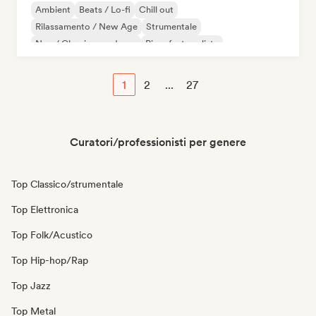
Ambient
Beats / Lo-fi
Chill out
Rilassamento / New Age
Strumentale
Neo / Classico moderno
Pianoforte solista
1
2
...
27
Curatori/professionisti per genere
Top Classico/strumentale
Top Elettronica
Top Folk/Acustico
Top Hip-hop/Rap
Top Jazz
Top Metal