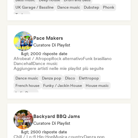
UK Garage / Bassline
Dance music
Dubstep
Phonk
Techno
Pace Makers
Curatore Di Playlist
&gt; 2000 risposte date
Afrobeat / Afropop
Rock alternativo
Funk brasiliano
Dancehall
Dance music
Aggiungere artisti nelle mie playlist più seguite
Dance music
Danza pop
Disco
Elettropop
French house
Funky / Jackin House
House music
Indie Dance
Backyard BBQ Jams
Curatore Di Playlist
&gt; 2500 risposte date
Chill / Lo-fi Hip-Hop
Musica country
Danza pop