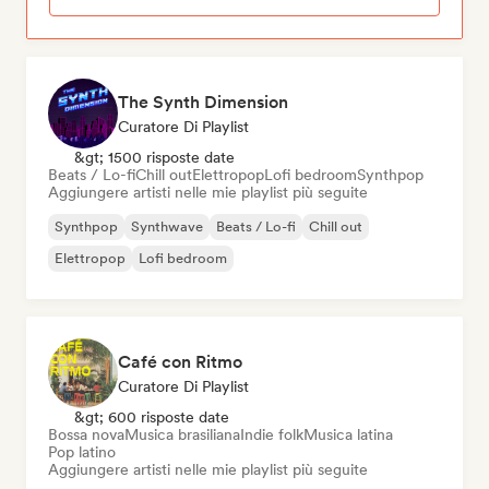
The Synth Dimension
Curatore Di Playlist
&gt; 1500 risposte date
Beats / Lo-fi
Chill out
Elettropop
Lofi bedroom
Synthpop
Aggiungere artisti nelle mie playlist più seguite
Synthpop
Synthwave
Beats / Lo-fi
Chill out
Elettropop
Lofi bedroom
Café con Ritmo
Curatore Di Playlist
&gt; 600 risposte date
Bossa nova
Musica brasiliana
Indie folk
Musica latina
Pop latino
Aggiungere artisti nelle mie playlist più seguite