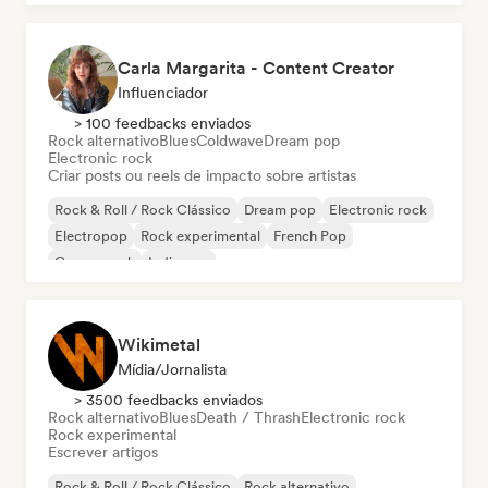
Carla Margarita - Content Creator
Influenciador
> 100 feedbacks enviados
Rock alternativo
Blues
Coldwave
Dream pop
Electronic rock
Criar posts ou reels de impacto sobre artistas
Rock & Roll / Rock Clássico
Dream pop
Electronic rock
Electropop
Rock experimental
French Pop
Garage rock
Indie pop
Wikimetal
Mídia/Jornalista
> 3500 feedbacks enviados
Rock alternativo
Blues
Death / Thrash
Electronic rock
Rock experimental
Escrever artigos
Rock & Roll / Rock Clássico
Rock alternativo