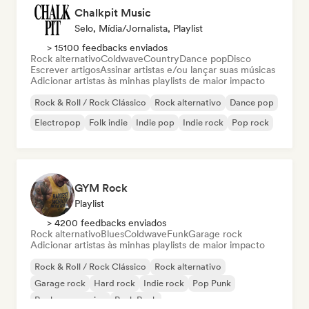
Chalkpit Music
Selo, Mídia/Jornalista, Playlist
> 15100 feedbacks enviados
Rock alternativo
Coldwave
Country
Dance pop
Disco
Escrever artigos
Assinar artistas e/ou lançar suas músicas
Adicionar artistas às minhas playlists de maior impacto
Rock & Roll / Rock Clássico
Rock alternativo
Dance pop
Electropop
Folk indie
Indie pop
Indie rock
Pop rock
GYM Rock
Playlist
> 4200 feedbacks enviados
Rock alternativo
Blues
Coldwave
Funk
Garage rock
Adicionar artistas às minhas playlists de maior impacto
Rock & Roll / Rock Clássico
Rock alternativo
Garage rock
Hard rock
Indie rock
Pop Punk
Rock progressivo
Punk Rock