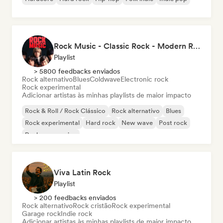
Rock Music - Classic Rock - Modern Rock
Playlist
> 5800 feedbacks enviados
Rock alternativo
Blues
Coldwave
Electronic rock
Rock experimental
Adicionar artistas às minhas playlists de maior impacto
Rock & Roll / Rock Clássico
Rock alternativo
Blues
Rock experimental
Hard rock
New wave
Post rock
Rock progressivo
Viva Latin Rock
Playlist
> 200 feedbacks enviados
Rock alternativo
Rock cristão
Rock experimental
Garage rock
Indie rock
Adicionar artistas às minhas playlists de maior impacto