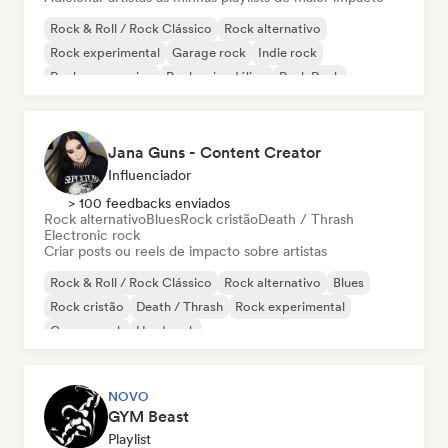
Rock & Roll / Rock Clássico
Rock alternativo
Rock experimental
Garage rock
Indie rock
Rock progressivo
Rock psicodélico
Punk Rock
Jana Guns - Content Creator
Influenciador
> 100 feedbacks enviados
Rock alternativo
Blues
Rock cristão
Death / Thrash
Electronic rock
Criar posts ou reels de impacto sobre artistas
Rock & Roll / Rock Clássico
Rock alternativo
Blues
Rock cristão
Death / Thrash
Rock experimental
Garage rock
Hard rock
NOVO
GYM Beast
Playlist