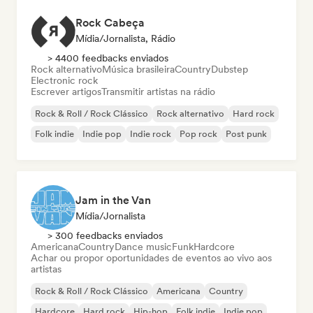
Rock Cabeça
Mídia/Jornalista, Rádio
> 4400 feedbacks enviados
Rock alternativo
Música brasileira
Country
Dubstep
Electronic rock
Escrever artigos
Transmitir artistas na rádio
Rock & Roll / Rock Clássico
Rock alternativo
Hard rock
Folk indie
Indie pop
Indie rock
Pop rock
Post punk
Jam in the Van
Mídia/Jornalista
> 300 feedbacks enviados
Americana
Country
Dance music
Funk
Hardcore
Achar ou propor oportunidades de eventos ao vivo aos
artistas
Rock & Roll / Rock Clássico
Americana
Country
Hardcore
Hard rock
Hip-hop
Folk indie
Indie pop