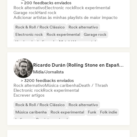
> 200 feedbacks enviados
Rock alternativo
Electronic rock
Rock experimental
Garage rock
Hard rock
Adicionar artistas às minhas playlists de maior impacto
Rock & Roll / Rock Clássico
Rock alternativo
Electronic rock
Rock experimental
Garage rock
Hard rock
Indie rock
Metal / Heavy metal
Ricardo Durán (Rolling Stone en Español-Editor-in-chief)
Mídia/Jornalista
> 3200 feedbacks enviados
Rock alternativo
Música caribenha
Death / Thrash
Electronic rock
Rock experimental
Escrever artigos
Rock & Roll / Rock Clássico
Rock alternativo
Música caribenha
Rock experimental
Funk
Folk indie
Indie pop
Pop internacional