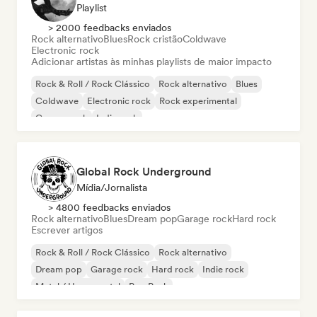
Playlist
> 2000 feedbacks enviados
Rock alternativo
Blues
Rock cristão
Coldwave
Electronic rock
Adicionar artistas às minhas playlists de maior impacto
Rock & Roll / Rock Clássico
Rock alternativo
Blues
Coldwave
Electronic rock
Rock experimental
Garage rock
Indie rock
Global Rock Underground
Mídia/Jornalista
> 4800 feedbacks enviados
Rock alternativo
Blues
Dream pop
Garage rock
Hard rock
Escrever artigos
Rock & Roll / Rock Clássico
Rock alternativo
Dream pop
Garage rock
Hard rock
Indie rock
Metal / Heavy metal
Pop Punk