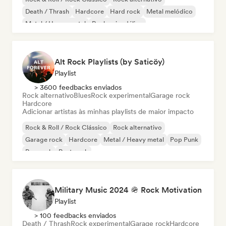
Death / Thrash
Hardcore
Hard rock
Metal melódico
Metal / Heavy metal
Rock psicodélico
Alt Rock Playlists (by Saticöy)
Playlist
> 3600 feedbacks enviados
Rock alternativo
Blues
Rock experimental
Garage rock
Hardcore
Adicionar artistas às minhas playlists de maior impacto
Rock & Roll / Rock Clássico
Rock alternativo
Garage rock
Hardcore
Metal / Heavy metal
Pop Punk
Pop rock
Post punk
Military Music 2024 🪖 Rock Motivation
Playlist
> 100 feedbacks enviados
Death / Thrash
Rock experimental
Garage rock
Hardcore