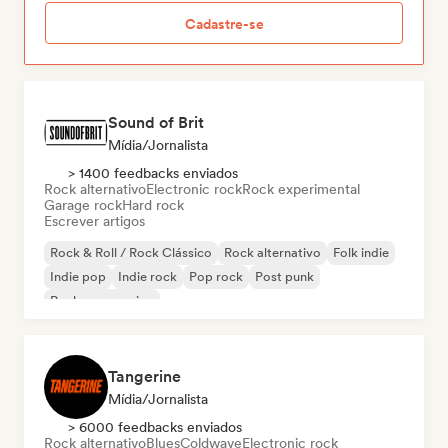
Cadastre-se
Sound of Brit
Mídia/Jornalista
> 1400 feedbacks enviados
Rock alternativo
Electronic rock
Rock experimental
Garage rock
Hard rock
Escrever artigos
Rock & Roll / Rock Clássico
Rock alternativo
Folk indie
Indie pop
Indie rock
Pop rock
Post punk
Rock progressivo
Tangerine
Mídia/Jornalista
> 6000 feedbacks enviados
Rock alternativo
Blues
Coldwave
Electronic rock