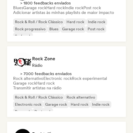
> 1800 feedbacks enviados
Blues
Garage rock
Hard rock
Indie rock
Post rock
Adicionar artistas às minhas playlists de maior impacto
Rock & Roll / Rock Clássico
Hard rock
Indie rock
Rock progressivo
Blues
Garage rock
Post rock
Surf rock
Rock Zone
Rádio
> 7000 feedbacks enviados
Rock alternativo
Electronic rock
Rock experimental
Garage rock
Hard rock
Transmitir artistas na rádio
Rock & Roll / Rock Clássico
Rock alternativo
Electronic rock
Garage rock
Hard rock
Indie rock
Pop rock
Post rock