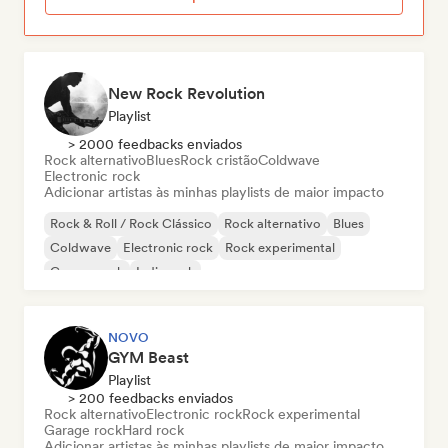
New Rock Revolution
Playlist
> 2000 feedbacks enviados
Rock alternativo
Blues
Rock cristão
Coldwave
Electronic rock
Adicionar artistas às minhas playlists de maior impacto
Rock & Roll / Rock Clássico
Rock alternativo
Blues
Coldwave
Electronic rock
Rock experimental
Garage rock
Indie rock
NOVO
GYM Beast
Playlist
> 200 feedbacks enviados
Rock alternativo
Electronic rock
Rock experimental
Garage rock
Hard rock
Adicionar artistas às minhas playlists de maior impacto