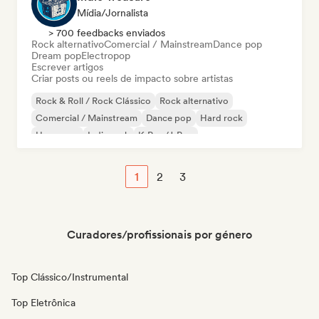
Mídia/Jornalista
> 700 feedbacks enviados
Rock alternativo
Comercial / Mainstream
Dance pop
Dream pop
Electropop
Escrever artigos
Criar posts ou reels de impacto sobre artistas
Rock & Roll / Rock Clássico
Rock alternativo
Comercial / Mainstream
Dance pop
Hard rock
Hyperpop
Indie rock
K-Pop/J-Pop
1
2
3
Curadores/profissionais por género
Top Clássico/Instrumental
Top Eletrônica