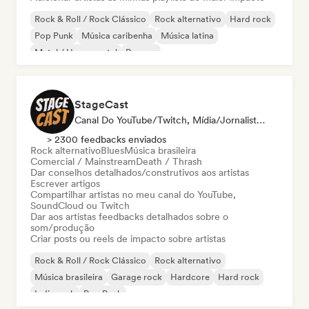
Rock & Roll / Rock Clássico
Rock alternativo
Hard rock
Pop Punk
Música caribenha
Música latina
Metal / Heavy metal
Reggae
StageCast
Canal Do YouTube/Twitch, Mídia/Jornalista, Mentor, Influenciador, Especialista Em Som
> 2300 feedbacks enviados
Rock alternativo
Blues
Música brasileira
Comercial / Mainstream
Death / Thrash
Dar conselhos detalhados/construtivos aos artistas
Escrever artigos
Compartilhar artistas no meu canal do YouTube,
SoundCloud ou Twitch
Dar aos artistas feedbacks detalhados sobre o
som/produção
Criar posts ou reels de impacto sobre artistas
Rock & Roll / Rock Clássico
Rock alternativo
Música brasileira
Garage rock
Hardcore
Hard rock
Indie rock
Pop Punk