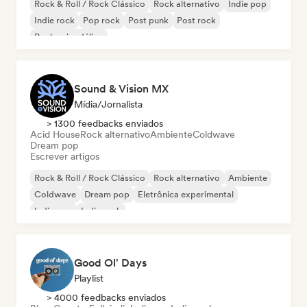
Rock & Roll / Rock Clássico
Rock alternativo
Indie pop
Indie rock
Pop rock
Post punk
Post rock
Rock psicodélico
Sound & Vision MX
Mídia/Jornalista
> 1300 feedbacks enviados
Acid House
Rock alternativo
Ambiente
Coldwave
Dream pop
Escrever artigos
Rock & Roll / Rock Clássico
Rock alternativo
Ambiente
Coldwave
Dream pop
Eletrônica experimental
Indie pop
Indie rock
Good Ol' Days
Playlist
> 4000 feedbacks enviados