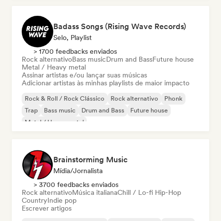
Badass Songs (Rising Wave Records)
Selo, Playlist
> 1700 feedbacks enviados
Rock alternativo
Bass music
Drum and Bass
Future house
Metal / Heavy metal
Assinar artistas e/ou lançar suas músicas
Adicionar artistas às minhas playlists de maior impacto
Rock & Roll / Rock Clássico
Rock alternativo
Phonk
Trap
Bass music
Drum and Bass
Future house
Metal / Heavy metal
Brainstorming Music
Mídia/Jornalista
> 3700 feedbacks enviados
Rock alternativo
Música italiana
Chill / Lo-fi Hip-Hop
Country
Indie pop
Escrever artigos