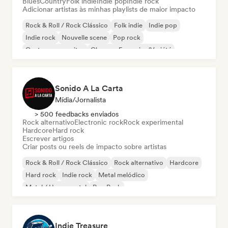
Blues
Country
Folk indie
Indie pop
Indie rock
Adicionar artistas às minhas playlists de maior impacto
Rock & Roll / Rock Clássico
Folk indie
Indie pop
Indie rock
Nouvelle scene
Pop rock
Cantor-compositor
Chanson Française/Variété
Sonido A La Carta
Mídia/Jornalista
> 500 feedbacks enviados
Rock alternativo
Electronic rock
Rock experimental
Hardcore
Hard rock
Escrever artigos
Criar posts ou reels de impacto sobre artistas
Rock & Roll / Rock Clássico
Rock alternativo
Hardcore
Hard rock
Indie rock
Metal melódico
Metal / Heavy metal
Pop Punk
Indie Treasure