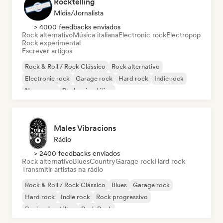
Rocktelling
Mídia/Jornalista
> 4000 feedbacks enviados
Rock alternativo
Música italiana
Electronic rock
Electropop
Rock experimental
Escrever artigos
Rock & Roll / Rock Clássico
Rock alternativo
Electronic rock
Garage rock
Hard rock
Indie rock
New wave
Rock psicodélico
Males Vibracions
Rádio
> 2400 feedbacks enviados
Rock alternativo
Blues
Country
Garage rock
Hard rock
Transmitir artistas na rádio
Rock & Roll / Rock Clássico
Blues
Garage rock
Hard rock
Indie rock
Rock progressivo
Rock psicodélico
Punk Rock