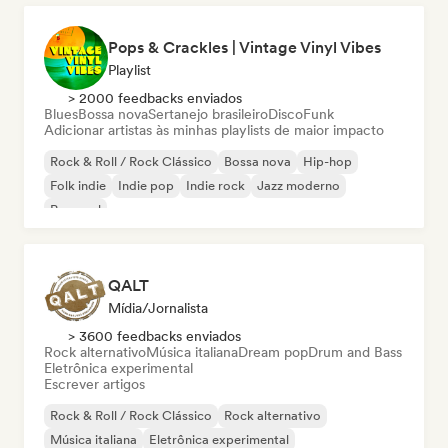
Pops & Crackles | Vintage Vinyl Vibes
Playlist
> 2000 feedbacks enviados
Blues
Bossa nova
Sertanejo brasileiro
Disco
Funk
Adicionar artistas às minhas playlists de maior impacto
Rock & Roll / Rock Clássico
Bossa nova
Hip-hop
Folk indie
Indie pop
Indie rock
Jazz moderno
Pop soul
QALT
Mídia/Jornalista
> 3600 feedbacks enviados
Rock alternativo
Música italiana
Dream pop
Drum and Bass
Eletrônica experimental
Escrever artigos
Rock & Roll / Rock Clássico
Rock alternativo
Música italiana
Eletrônica experimental