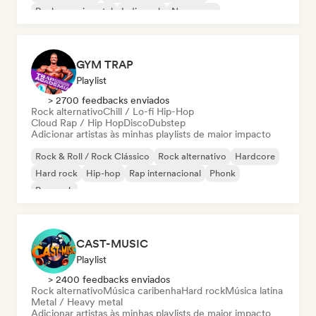
Rock experimental
Indie rock
New wave
Rock progressivo
GYM TRAP
Playlist
> 2700 feedbacks enviados
Rock alternativo
Chill / Lo-fi Hip-Hop
Cloud Rap / Hip Hop
Disco
Dubstep
Adicionar artistas às minhas playlists de maior impacto
Rock & Roll / Rock Clássico
Rock alternativo
Hardcore
Hard rock
Hip-hop
Rap internacional
Phonk
Pop rock
CAST-MUSIC
Playlist
> 2400 feedbacks enviados
Rock alternativo
Música caribenha
Hard rock
Música latina
Metal / Heavy metal
Adicionar artistas às minhas playlists de maior impacto