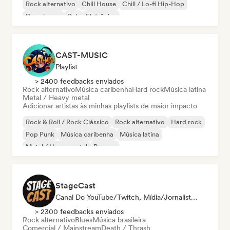
Rock alternativo
Chill House
Chill / Lo-fi Hip-Hop
Deep house
Dub
Eletrônica
CAST-MUSIC
Playlist
> 2400 feedbacks enviados
Rock alternativo
Música caribenha
Hard rock
Música latina
Metal / Heavy metal
Adicionar artistas às minhas playlists de maior impacto
Rock & Roll / Rock Clássico
Rock alternativo
Hard rock
Pop Punk
Música caribenha
Música latina
Metal / Heavy metal
Reggae
StageCast
Canal Do YouTube/Twitch, Mídia/Jornalista, Mentor, Influenciador, Especialista Em Som
> 2300 feedbacks enviados
Rock alternativo
Blues
Música brasileira
Comercial / Mainstream
Death / Thrash