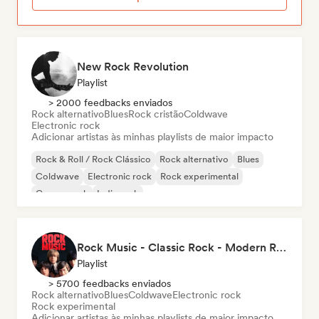
New Rock Revolution
Playlist
> 2000 feedbacks enviados
Rock alternativo
Blues
Rock cristão
Coldwave
Electronic rock
Adicionar artistas às minhas playlists de maior impacto
Rock & Roll / Rock Clássico
Rock alternativo
Blues
Coldwave
Electronic rock
Rock experimental
Garage rock
Indie rock
Rock Music - Classic Rock - Modern Rock
Playlist
> 5700 feedbacks enviados
Rock alternativo
Blues
Coldwave
Electronic rock
Rock experimental
Adicionar artistas às minhas playlists de maior impacto