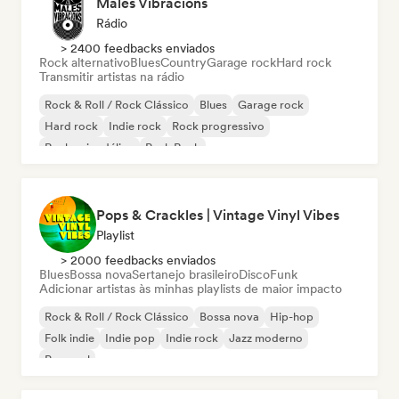
Males Vibracions
Rádio
> 2400 feedbacks enviados
Rock alternativo
Blues
Country
Garage rock
Hard rock
Transmitir artistas na rádio
Rock & Roll / Rock Clássico
Blues
Garage rock
Hard rock
Indie rock
Rock progressivo
Rock psicodélico
Punk Rock
Pops & Crackles | Vintage Vinyl Vibes
Playlist
> 2000 feedbacks enviados
Blues
Bossa nova
Sertanejo brasileiro
Disco
Funk
Adicionar artistas às minhas playlists de maior impacto
Rock & Roll / Rock Clássico
Bossa nova
Hip-hop
Folk indie
Indie pop
Indie rock
Jazz moderno
Pop soul