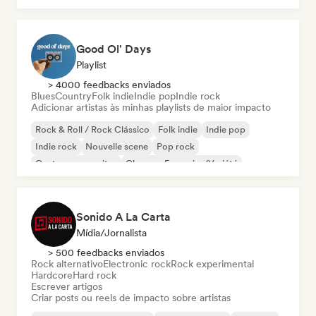
Good Ol' Days
Playlist
> 4000 feedbacks enviados
Blues
Country
Folk indie
Indie pop
Indie rock
Adicionar artistas às minhas playlists de maior impacto
Rock & Roll / Rock Clássico
Folk indie
Indie pop
Indie rock
Nouvelle scene
Pop rock
Cantor-compositor
Chanson Française/Variété
Sonido A La Carta
Mídia/Jornalista
> 500 feedbacks enviados
Rock alternativo
Electronic rock
Rock experimental
Hardcore
Hard rock
Escrever artigos
Criar posts ou reels de impacto sobre artistas