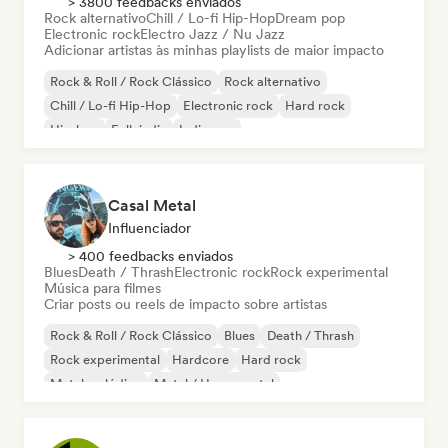
> 3800 feedbacks enviados
Rock alternativo
Chill / Lo-fi Hip-Hop
Dream pop
Electronic rock
Electro Jazz / Nu Jazz
Adicionar artistas às minhas playlists de maior impacto
Rock & Roll / Rock Clássico
Rock alternativo
Chill / Lo-fi Hip-Hop
Electronic rock
Hard rock
Hip-hop
Folk indie
Indie pop
Casal Metal
Influenciador
> 400 feedbacks enviados
Blues
Death / Thrash
Electronic rock
Rock experimental
Música para filmes
Criar posts ou reels de impacto sobre artistas
Rock & Roll / Rock Clássico
Blues
Death / Thrash
Rock experimental
Hardcore
Hard rock
Metal melódico
Metal / Heavy metal