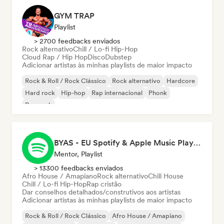
GYM TRAP
Playlist
> 2700 feedbacks enviados
Rock alternativo
Chill / Lo-fi Hip-Hop
Cloud Rap / Hip Hop
Disco
Dubstep
Adicionar artistas às minhas playlists de maior impacto
Rock & Roll / Rock Clássico
Rock alternativo
Hardcore
Hard rock
Hip-hop
Rap internacional
Phonk
Pop rock
BYAS - EU Spotify & Apple Music Playlists
Mentor, Playlist
> 13300 feedbacks enviados
Afro House / Amapiano
Rock alternativo
Chill House
Chill / Lo-fi Hip-Hop
Rap cristão
Dar conselhos detalhados/construtivos aos artistas
Adicionar artistas às minhas playlists de maior impacto
Rock & Roll / Rock Clássico
Afro House / Amapiano