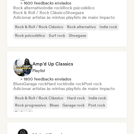
> 1600 feedbacks enviados
Rock alternativo
Indie rock
Rock psicodélico
Rock & Roll / Rock Clássico
Shoegaze
Adicionar artistas às minhas playlists de maior impacto
Rock & Roll / Rock Clássico
Rock alternativo
Indie rock
Rock psicodélico
Surf rock
Shoegaze
Amp’d Up Classics
Playlist
> 1800 feedbacks enviados
Blues
Garage rock
Hard rock
Indie rock
Post rock
Adicionar artistas às minhas playlists de maior impacto
Rock & Roll / Rock Clássico
Hard rock
Indie rock
Rock progressivo
Blues
Garage rock
Post rock
Surf rock