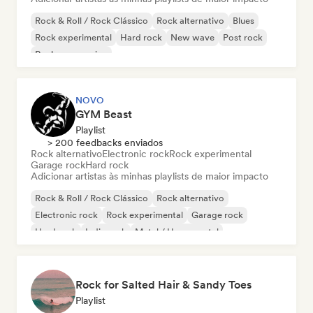
Rock & Roll / Rock Clássico
Rock alternativo
Blues
Rock experimental
Hard rock
New wave
Post rock
Rock progressivo
NOVO
GYM Beast
Playlist
> 200 feedbacks enviados
Rock alternativo
Electronic rock
Rock experimental
Garage rock
Hard rock
Adicionar artistas às minhas playlists de maior impacto
Rock & Roll / Rock Clássico
Rock alternativo
Electronic rock
Rock experimental
Garage rock
Hard rock
Indie rock
Metal / Heavy metal
Rock for Salted Hair & Sandy Toes
Playlist