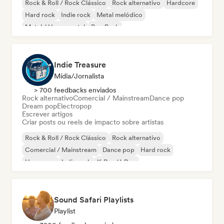
Rock & Roll / Rock Clássico
Rock alternativo
Hardcore
Hard rock
Indie rock
Metal melódico
Metal / Heavy metal
Pop Punk
Indie Treasure
Mídia/Jornalista
> 700 feedbacks enviados
Rock alternativo
Comercial / Mainstream
Dance pop
Dream pop
Electropop
Escrever artigos
Criar posts ou reels de impacto sobre artistas
Rock & Roll / Rock Clássico
Rock alternativo
Comercial / Mainstream
Dance pop
Hard rock
Hyperpop
Indie rock
K-Pop/J-Pop
Sound Safari Playlists
Playlist