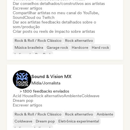
Dar conselhos detalhados/construtivos aos artistas
Escrever artigos
Compartilhar artistas no meu canal do YouTube,
SoundCloud ou Twitch
Dar aos artistas feedbacks detalhados sobre o
som/produção
Criar posts ou reels de impacto sobre artistas
Rock & Roll / Rock Clássico
Rock alternativo
Música brasileira
Garage rock
Hardcore
Hard rock
Indie rock
Pop Punk
Sound & Vision MX
Mídia/Jornalista
> 1300 feedbacks enviados
Acid House
Rock alternativo
Ambiente
Coldwave
Dream pop
Escrever artigos
Rock & Roll / Rock Clássico
Rock alternativo
Ambiente
Coldwave
Dream pop
Eletrônica experimental
Indie pop
Indie rock