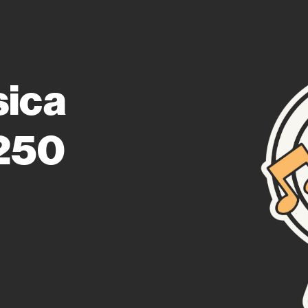
sica
 250