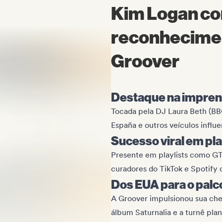
Kim Logan co
reconhecimen
Groover
Destaque na imprens
Tocada pela DJ Laura Beth (BB
España e outros veículos influ
Sucesso viral em pla
Presente em playlists como GTA
curadores do TikTok e Spotify c
Dos EUA para o palc
A Groover impulsionou sua che
álbum Saturnalia e a turnê pla