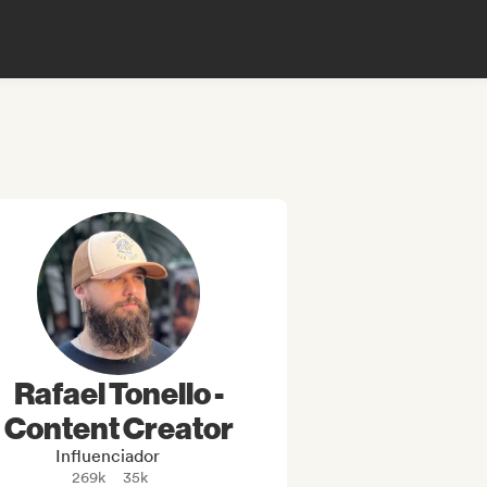
Rafael Tonello -
Content Creator
Influenciador
269k
35k