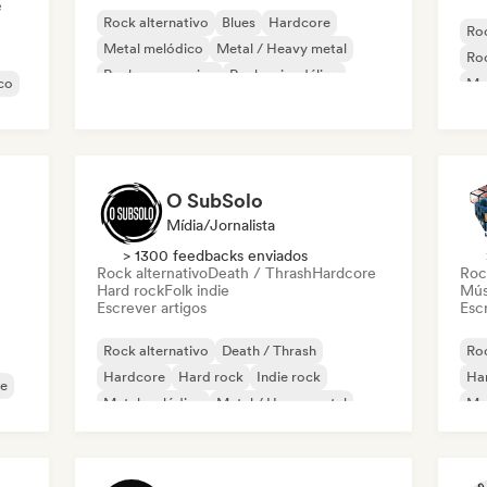
e
Rock alternativo
Blues
Hardcore
Roc
Metal melódico
Metal / Heavy metal
Ro
Rock progressivo
Rock psicodélico
co
Me
Punk Rock
Po
O SubSolo
Mídia/Jornalista
> 1300 feedbacks enviados
Rock alternativo
Death / Thrash
Hardcore
Roc
Hard rock
Folk indie
Mús
Escrever artigos
Escr
Rock alternativo
Death / Thrash
Roc
Hardcore
Hard rock
Indie rock
Ha
e
Metal melódico
Metal / Heavy metal
Met
Pop Punk
Ro