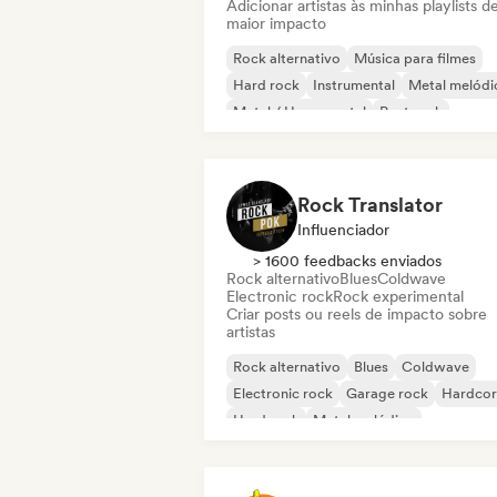
Adicionar artistas às minhas playlists d
maior impacto
Rock alternativo
Música para filmes
Hard rock
Instrumental
Metal melódi
Metal / Heavy metal
Post rock
Rock progressivo
Rock Translator
Influenciador
> 1600 feedbacks enviados
Rock alternativo
Blues
Coldwave
Electronic rock
Rock experimental
Criar posts ou reels de impacto sobre
artistas
Rock alternativo
Blues
Coldwave
Electronic rock
Garage rock
Hardcor
Hard rock
Metal melódico