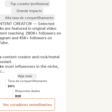
Top curador/profissional
Grande impacto
Alta taxa de compartilhamento
TENT CREATOR — Selected 
ks are featured in original video 
tent reaching  280K+ followers on 
tagram and 45K+ followers on 
ube.

a content creator and rock/metal 
usiast.

ke most influencers in the niche, 
...
Veja mais
Taxa de compartilhamento
24%
Respostas dadas
828
Ver curadores semelhantes