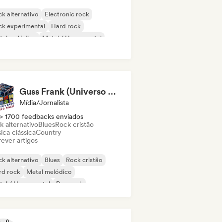
k alternativo
Electronic rock
ck experimental
Hard rock
tal melódico
Metal / Heavy metal
p Punk
Post rock
Guss Frank (Universo do Rock)
Mídia/Jornalista
> 1700 feedbacks enviados
k alternativo
Blues
Rock cristão
ica clássica
Country
ever artigos
k alternativo
Blues
Rock cristão
rd rock
Metal melódico
al / Heavy metal
Pop rock
ck progressivo