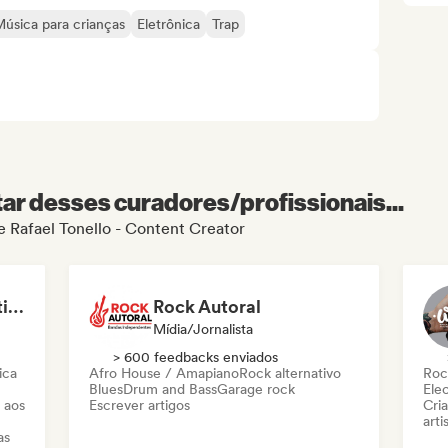
úsica para crianças
Eletrônica
Trap
r desses curadores/profissionais...
de Rafael Tonello - Content Creator
MANAGARM Productions
Rock Autoral
Mídia/Jornalista
> 600 feedbacks enviados
ica
Afro House / Amapiano
Rock alternativo
Roc
Blues
Drum and Bass
Garage rock
Ele
 aos
Escrever artigos
Cri
arti
as