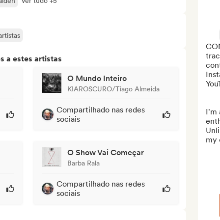
aiden
Ver tudo +5
rtistas
CON
trac
 a estes artistas
con
Ins
O Mundo Inteiro
YouT
KIAROSCURO/Tiago Almeida
Compartilhado nas redes
I'm 
sociais
enth
Unli
my c
O Show Vai Começar
Barba Rala
Compartilhado nas redes
sociais