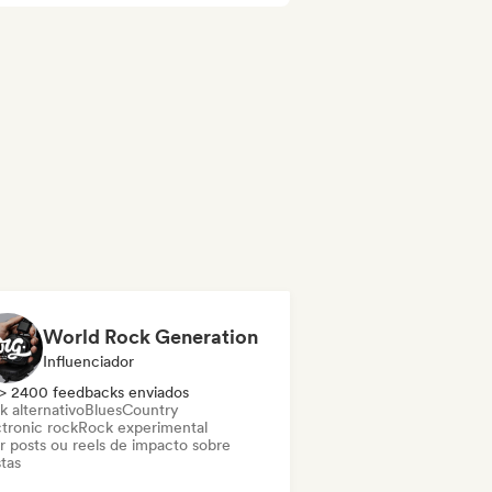
World Rock Generation
Influenciador
> 2400 feedbacks enviados
k alternativo
Blues
Country
ctronic rock
Rock experimental
ar posts ou reels de impacto sobre
stas