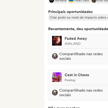
Nirvana
Pearl Jam
Iron M
Principais oportunidades
Criar posts ou reels de impacto sobre a
Recentemente, deu oportunidades
Faded Away
AVALAND
Compartilhado nas redes
sociais
Cast in Chaos
Peekay
Compartilhado nas redes
sociais