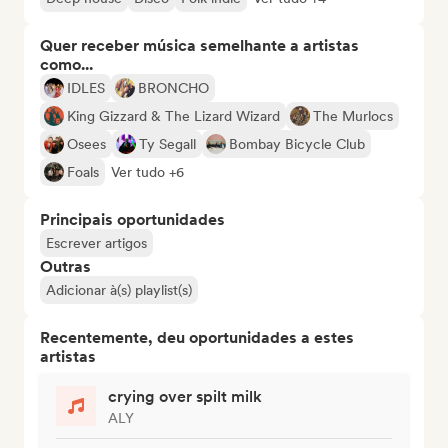
Quer receber música semelhante a artistas
como...
IDLES
BRONCHO
King Gizzard & The Lizard Wizard
The Murlocs
Osees
Ty Segall
Bombay Bicycle Club
Foals
Ver tudo +6
Principais oportunidades
Escrever artigos
Outras
Adicionar à(s) playlist(s)
Recentemente, deu oportunidades a estes
artistas
crying over spilt milk
ALY