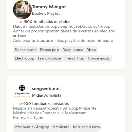
Tommy Menger
Booker, Playlist
> 1800 feedbacks enviados
Dance music
Dance pop
Deep house
Disco
Electropop
Achar ou propor oportunidades de eventos ao vivo aos
artistas
Adicionar artistas às minhas playlists de maior impacto
Dance music
Dance pop
Deep house
Disco
Electropop
French house
French Pop
House music
songweb.net
Mídia/Jornalista
> 900 feedbacks enviados
Música africana
Afrobeat / Afropop
Ambiente
Música clássica
Comercial / Mainstream
Escrever artigos
Afrobeat / Afropop
Ambiente
Música clássica