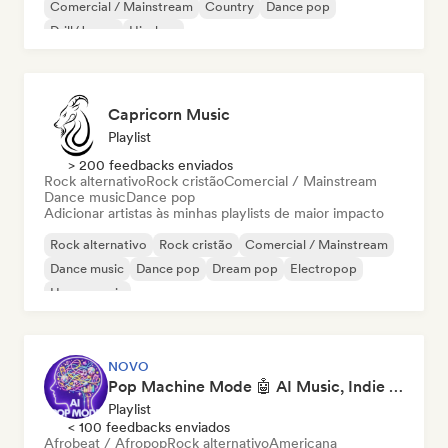
Comercial / Mainstream
Country
Dance pop
Drill/Jersey
Hip-hop
Capricorn Music
Playlist
> 200 feedbacks enviados
Rock alternativo
Rock cristão
Comercial / Mainstream
Dance music
Dance pop
Adicionar artistas às minhas playlists de maior impacto
Rock alternativo
Rock cristão
Comercial / Mainstream
Dance music
Dance pop
Dream pop
Electropop
House music
NOVO
Pop Machine Mode 🤖 AI Music, Indie Pop & Dream Pop
Playlist
< 100 feedbacks enviados
Afrobeat / Afropop
Rock alternativo
Americana