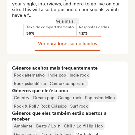
your single, interviews, and more to go live on our 
site. This will also be pushed on our socials which 
have a f...
Veja mais
Taxa de compartilhamento
Respostas dadas
56%
1,173
Ver curadores semelhantes
Gêneros aceitos mais frequentemente
Rock alternativo
Indie pop
Indie rock
Rock psicodélico
Cantor-compositor
Gêneros que ele/ela ama
Country
Dream pop
Garage rock
Pop psicodélico
Rock & Roll / Rock Clássico
Surf rock
Gêneros que eles também estão abertos a
receber
Ambiente
Beats / Lo-fi
Chill / Lo-fi Hip-Hop
Deep house
Disco
Folk indie
Ver tudo +4