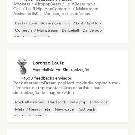
Afrobeat / Afropop
Beats / Lo-fi
Bossa nova
Chill / Lo-fi Hip-Hop
Comercial / Mainstream
Assinar artistas e/ou lançar suas músicas
Beats / Lo-fi
Bossa nova
Chill / Lo-fi Hip-Hop
Comercial / Mainstream
Dancehall
Dance pop
Hip-hop
Pop soul
Lorenzo Lautz
Especialista Em Sincronização
> 1600 feedbacks enviados
Rock alternativo
Dream pop
Hard rock
Indie pop
Indie rock
Licenciar ou representar faixas de artistas para
sincronização de imagem/vídeo
Rock alternativo
Hard rock
Indie pop
Indie rock
Metal / Heavy metal
New wave
Post punk
Rock psicodélico