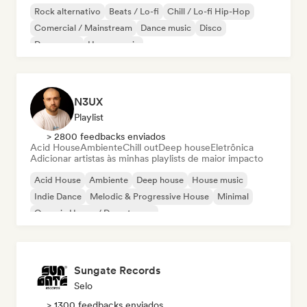
Rock alternativo
Beats / Lo-fi
Chill / Lo-fi Hip-Hop
Comercial / Mainstream
Dance music
Disco
Dream pop
House music
N3UX
Playlist
> 2800 feedbacks enviados
Acid House
Ambiente
Chill out
Deep house
Eletrônica
Adicionar artistas às minhas playlists de maior impacto
Acid House
Ambiente
Deep house
House music
Indie Dance
Melodic & Progressive House
Minimal
Organic House / Downtempo
Sungate Records
Selo
> 1300 feedbacks enviados