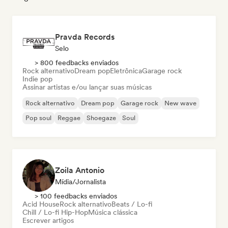
Pravda Records
Selo
> 800 feedbacks enviados
Rock alternativo
Dream pop
Eletrônica
Garage rock
Indie pop
Assinar artistas e/ou lançar suas músicas
Rock alternativo
Dream pop
Garage rock
New wave
Pop soul
Reggae
Shoegaze
Soul
Zoila Antonio
Mídia/Jornalista
> 100 feedbacks enviados
Acid House
Rock alternativo
Beats / Lo-fi
Chill / Lo-fi Hip-Hop
Música clássica
Escrever artigos