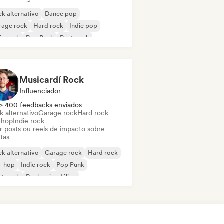
k alternativo
Dance pop
rage rock
Hard rock
Indie pop
ie rock
Pop Punk
Post punk
Musicardí Rock
Influenciador
> 400 feedbacks enviados
k alternativo
Garage rock
Hard rock
-hop
Indie rock
ar posts ou reels de impacto sobre
stas
k alternativo
Garage rock
Hard rock
p-hop
Indie rock
Pop Punk
st punk
Rock psicodélico