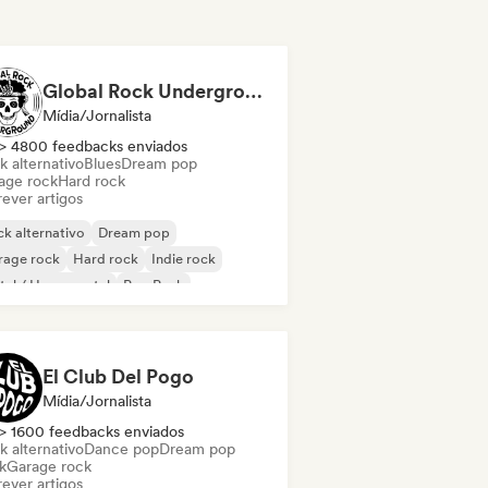
Global Rock Underground
Mídia/Jornalista
> 4800 feedbacks enviados
k alternativo
Blues
Dream pop
age rock
Hard rock
ever artigos
k alternativo
Dream pop
rage rock
Hard rock
Indie rock
al / Heavy metal
Pop Punk
k psicodélico
El Club Del Pogo
Mídia/Jornalista
> 1600 feedbacks enviados
k alternativo
Dance pop
Dream pop
k
Garage rock
ever artigos