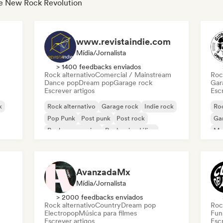
 de New Rock Revolution
www.revistaindie.com
Mídia/Jornalista
> 1400 feedbacks enviados
Rock alternativo
Comercial / Mainstream
Roc
Dance pop
Dream pop
Garage rock
Gar
Escrever artigos
Escr
k
Rock alternativo
Garage rock
Indie rock
Roc
Pop Punk
Post punk
Post rock
Ga
Rock progressivo
Rock psicodélico
Met
Roc
AvanzadaMx
Mídia/Jornalista
> 2000 feedbacks enviados
Rock alternativo
Country
Dream pop
Roc
Electropop
Música para filmes
Fun
Escrever artigos
Escr