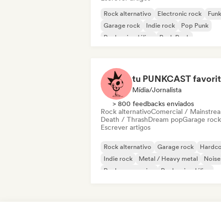
Rock alternativo
Electronic rock
Fun
Garage rock
Indie rock
Pop Punk
Rock psicodélico
Punk Rock
tu PUNKCAST favori
Mídia/Jornalista
> 800 feedbacks enviados
Rock alternativo
Comercial / Mainstre
Death / Thrash
Dream pop
Garage rock
Escrever artigos
Rock alternativo
Garage rock
Hardco
Indie rock
Metal / Heavy metal
Noise
Rock progressivo
Rock psicodélico