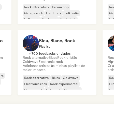
k
Rock alternativo
Dream pop
Roc
Garage rock
Hard rock
Folk indie
Ga
Indie rock
Post punk
Punk Rock
Ind
to
Bleu, Blanc, Rock
Playlist
> 700 feedbacks enviados
am
Rock alternativo
Blues
Rock cristão
Roc
Coldwave
Electronic rock
Hip
Adicionar artistas às minhas playlists de
Cri
maior impacto
arti
re
Rock alternativo
Blues
Coldwave
Roc
Electronic rock
Rock experimental
Hi
Garage rock
Indie rock
New wave
Po