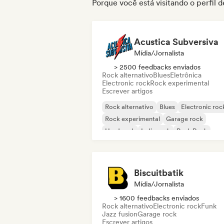
Porque você está visitando o perfil
Acustica Subversiva
Mídia/Jornalista
> 2500 feedbacks enviados
Rock alternativo
Blues
Eletrônica
Electronic rock
Rock experimental
Escrever artigos
Rock alternativo
Blues
Electronic roc
Rock experimental
Garage rock
Hard rock
Indie rock
Punk Rock
Biscuitbatik
Mídia/Jornalista
> 1600 feedbacks enviados
Rock alternativo
Electronic rock
Funk
Jazz fusion
Garage rock
Escrever artigos