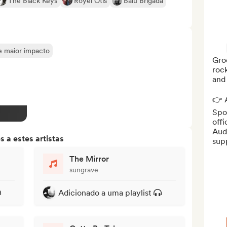
The Black Keys
Royel Otis
Balu Brigada
de maior impacto
Gro
rock
and 
👉 A
Spot
offi
Aud
 a estes artistas
supp
The Mirror
sungrave
Adicionado a uma playlist