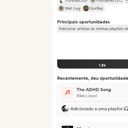
YUNGBLUD
Fontaines D.C.
Wet Leg
Gorillaz
Principais oportunidades
Adicionar artistas às minhas playlists 
1.5k
Recentemente, deu oportunidades
The ADHD Song
Rikki Lizard
Adicionado a uma playlist