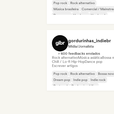
Pop rock
Rock alternativo
Música brasileira
Comercial / Mainstr
Dream pop
Hardcore
Hard rock
Folk indie
gordurinhas_indiebr
Mídia/Jornalista
> 600 feedbacks enviados
Rock alternativo
Música asiática
Bossa 
Chill / Lo-fi Hip-Hop
Dance pop
Escrever artigos
Pop rock
Rock alternativo
Bossa nov
Dream pop
Indie pop
Indie rock
Post punk
Rock psicodélico