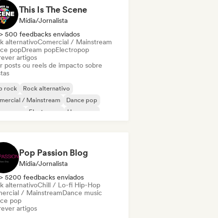
This Is The Scene
Mídia/Jornalista
> 500 feedbacks enviados
k alternativo
Comercial / Mainstream
ce pop
Dream pop
Electropop
ever artigos
ar posts ou reels de impacto sobre
stas
p rock
Rock alternativo
mercial / Mainstream
Dance pop
eam pop
Electropop
Hyperpop
p Punk
Pop Passion Blog
Mídia/Jornalista
> 5200 feedbacks enviados
k alternativo
Chill / Lo-fi Hip-Hop
ercial / Mainstream
Dance music
ce pop
ever artigos