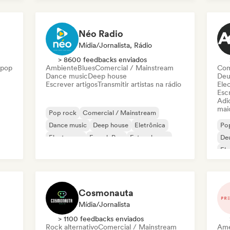
Néo Radio
Mídia/Jornalista, Rádio
> 8600 feedbacks enviados
 pop
Ambiente
Blues
Comercial / Mainstream
Com
Dance music
Deep house
Deu
Escrever artigos
Transmitir artistas na rádio
Ele
Escr
Adic
mai
Pop rock
Comercial / Mainstream
Dance music
Deep house
Eletrônica
Po
Electropop
French Pop
Future house
De
El
Ne
Cosmonauta
Mídia/Jornalista
> 1100 feedbacks enviados
Rock alternativo
Comercial / Mainstream
Ame