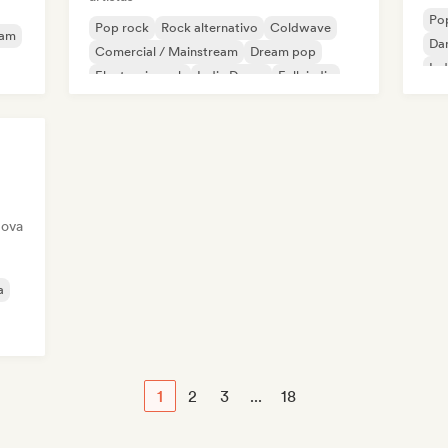
Po
Pop rock
Rock alternativo
Coldwave
eam
Da
Comercial / Mainstream
Dream pop
Ind
Electronic rock
Indie Dance
Folk indie
nova
a
1
2
3
...
18