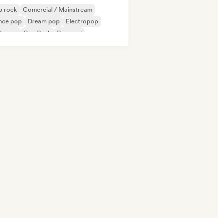
p rock
Comercial / Mainstream
nce pop
Dream pop
Electropop
ie pop
Pop Punk
Pop soul