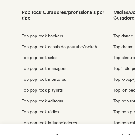
Pop rock Curadores/profissionais por
Mídias/Jo
tipo
Curadores
Top pop rock bookers
Top dance p
Top pop rock canais do youtube/twitch
Top dream p
Top pop rock selos
Top electro
Top pop rock managers
Top indie p
Top pop rock mentores
Top k-pop/j
Top pop rock playlists
Top lofi be
Top pop rock editoras
Top pop sou
Top pop rock rádios
Top pop pro
Top pop rock influenciadores
Top pop psi
Top pop rock especialistas em som
Top synthpo