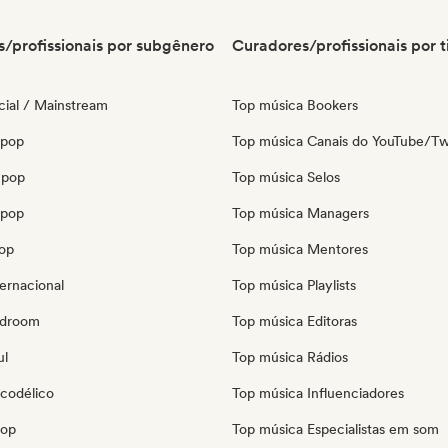
/profissionais por subgênero
Curadores/profissionais por t
ial / Mainstream
Top música Bookers
 pop
Top música Canais do YouTube/Tw
 pop
Top música Selos
opop
Top música Managers
pop
Top música Mentores
ernacional
Top música Playlists
edroom
Top música Editoras
ul
Top música Rádios
icodélico
Top música Influenciadores
pop
Top música Especialistas em som