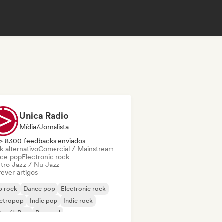
Unica Radio
Mídia/Jornalista
> 8300 feedbacks enviados
k alternativo
Comercial / Mainstream
ce pop
Electronic rock
ctro Jazz / Nu Jazz
ever artigos
p rock
Dance pop
Electronic rock
ectropop
Indie pop
Indie rock
Pop/J-Pop
Pop soul