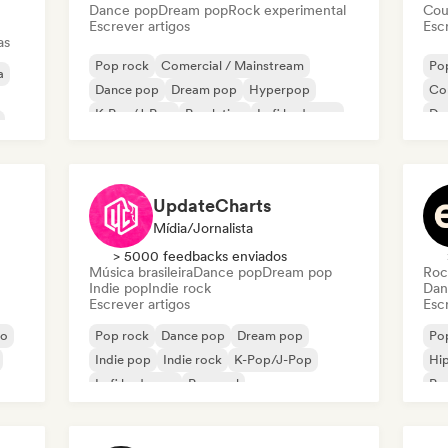
Dance pop
Dream pop
Rock experimental
Cou
Escrever artigos
Escr
as
Pop rock
Comercial / Mainstream
Po
a
Dance pop
Dream pop
Hyperpop
Co
K-Pop/J-Pop
Pop latino
Lofi bedroom
Dr
Ind
UpdateCharts
Mídia/Jornalista
> 5000 feedbacks enviados
Música brasileira
Dance pop
Dream pop
Roc
Indie pop
Indie rock
Dan
Escrever artigos
Escr
co
Pop rock
Dance pop
Dream pop
Po
Indie pop
Indie rock
K-Pop/J-Pop
Hi
Lofi bedroom
Pop soul
Pop