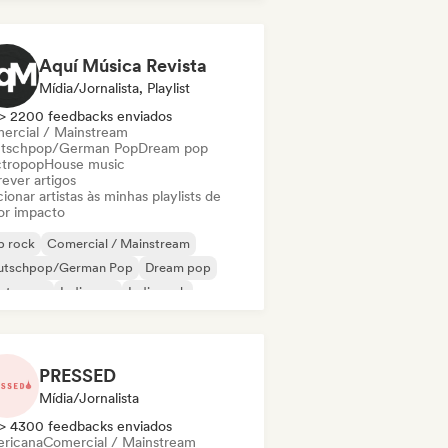
Aquí Música Revista
Mídia/Jornalista, Playlist
> 2200 feedbacks enviados
ercial / Mainstream
tschpop/German Pop
Dream pop
ctropop
House music
ever artigos
ionar artistas às minhas playlists de
or impacto
p rock
Comercial / Mainstream
utschpop/German Pop
Dream pop
ectropop
Indie pop
Indie rock
w wave
PRESSED
Mídia/Jornalista
> 4300 feedbacks enviados
ricana
Comercial / Mainstream