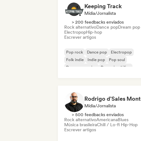
Keeping Track
Mídia/Jornalista
> 200 feedbacks enviados
Rock alternativo
Dance pop
Dream pop
Electropop
Hip-hop
Escrever artigos
Pop rock
Dance pop
Electropop
Folk indie
Indie pop
Pop soul
Pop progressivo
Pop psicodélico
Mídia/Jornalista
> 500 feedbacks enviados
Rock alternativo
Americana
Blues
Música brasileira
Chill / Lo-fi Hip-Hop
Escrever artigos