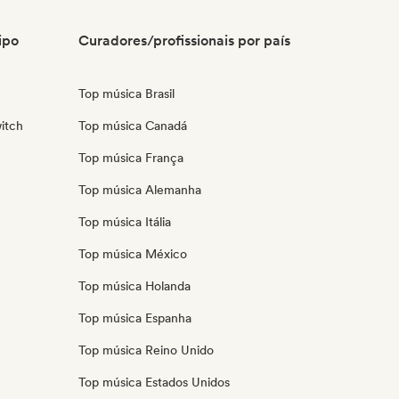
ipo
Curadores/profissionais por país
Top música Brasil
itch
Top música Canadá
Top música França
Top música Alemanha
Top música Itália
Top música México
Top música Holanda
Top música Espanha
Top música Reino Unido
Top música Estados Unidos