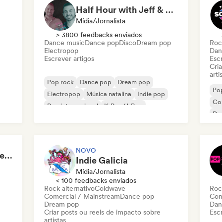
Half Hour with Jeff & Richie (An Entertainment Podcast)
Mídia/Jornalista
> 3800 feedbacks enviados
Dance music
Dance pop
Disco
Dream pop
Roc
Electropop
Dan
Escrever artigos
Escr
Cri
arti
Pop rock
Dance pop
Dream pop
Po
Electropop
Música natalina
Indie pop
Co
Pop internacional
K-Pop/J-Pop
Dr
Po
NOVO
Rodrigo d'Sales Monteiro - Musikorama
Indie Galicia
Mídia/Jornalista
< 100 feedbacks enviados
Rock alternativo
Coldwave
Roc
Comercial / Mainstream
Dance pop
Com
Dream pop
Dan
Criar posts ou reels de impacto sobre
Escr
artistas