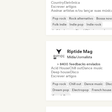
Country
Eletrônica
Escrever artigos
Assinar artistas e/ou lançar suas músic
Pop rock
Rock alternativo
Bossa nov
Folk indie
Indie pop
Indie rock
Lofi bedroom
Neo / Clássico moderno
Riptide Mag
Mídia/Jornalista
> 8400 feedbacks enviados
Acid House
Chill out
Dance music
Deep house
Disco
Escrever artigos
Pop rock
Chill out
Dance music
Dis
Dream pop
Electropop
French house
French Pop