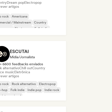
ntry
Dream pop
Electropop
ever artigos
p rock
Americana
mercial / Mainstream
Country
eam pop
Electropop
Folk indie
ie pop
ESCUTAI
Mídia/Jornalista
> 6600 feedbacks enviados
k alternativo
Chill out
Country
ce music
Eletrônica
ever artigos
p rock
Rock alternativo
Electropop
p-hop
Folk indie
Indie pop
Indie rock
 internacional