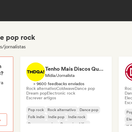
de pop rock
/jornalistas
m
Tenho Mais Discos Que Amigos!
s?
Mídia/Jornalista
ra
> 9600 feedbacks enviados
Rock alternativo
Coldwave
Dance pop
Roc
Dream pop
Electronic rock
Dan
Escrever artigos
Ele
Escr
Pop rock
Rock alternativo
Dance pop
Po
Folk indie
Indie pop
Indie rock
El
o
Pop progressivo
Pop psicodélico
K-