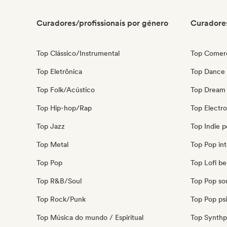
Curadores/profissionais por género
Curadores
Top Clássico/Instrumental
Top Comerc
Top Eletrônica
Top Dance
Top Folk/Acústico
Top Dream
Top Hip-hop/Rap
Top Electr
Top Jazz
Top Indie 
Top Metal
Top Pop int
Top Pop
Top Lofi b
Top R&B/Soul
Top Pop so
Top Rock/Punk
Top Pop ps
Top Música do mundo / Espiritual
Top Synth