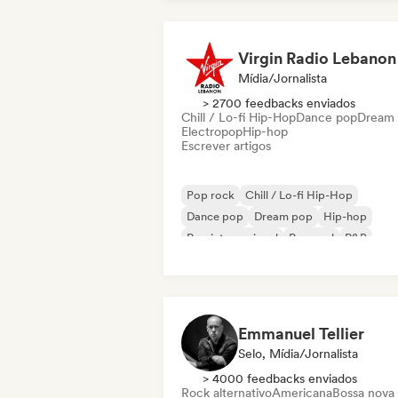
Virgin Radio Lebanon
Mídia/Jornalista
> 2700 feedbacks enviados
Chill / Lo-fi Hip-Hop
Dance pop
Dream
Electropop
Hip-hop
Escrever artigos
Pop rock
Chill / Lo-fi Hip-Hop
Dance pop
Dream pop
Hip-hop
Pop internacional
Pop soul
R&B
Emmanuel Tellier
Selo, Mídia/Jornalista
> 4000 feedbacks enviados
Rock alternativo
Americana
Bossa nova