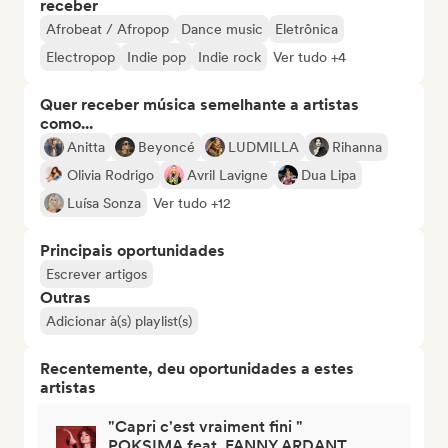
receber
Afrobeat / Afropop
Dance music
Eletrônica
Electropop
Indie pop
Indie rock
Ver tudo +4
Quer receber música semelhante a artistas
como...
Anitta
Beyoncé
LUDMILLA
Rihanna
Olivia Rodrigo
Avril Lavigne
Dua Lipa
Luísa Sonza
Ver tudo +12
Principais oportunidades
Escrever artigos
Outras
Adicionar à(s) playlist(s)
Recentemente, deu oportunidades a estes
artistas
"Capri c'est vraiment fini "
POKSIMA feat. FANNY ARDANT