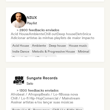
N3UX
Playlist
> 2800 feedbacks enviados
Acid House
Ambiente
Chill out
Deep house
Eletrônica
Adicionar artistas às minhas playlists de maior impacto
Acid House
Ambiente
Deep house
House music
Indie Dance
Melodic & Progressive House
Minimal
Organic House / Downtempo
Sungate Records
Selo
> 1300 feedbacks enviados
Afrobeat / Afropop
Beats / Lo-fi
Bossa nova
Chill / Lo-fi Hip-Hop
Comercial / Mainstream
Assinar artistas e/ou lançar suas músicas
Beats / Lo-fi
Bossa nova
Chill / Lo-fi Hip-Hop