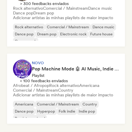
> 300 feedbacks enviados
Rock alternativo
Comercial / Mainstream
Dance music
Dance pop
Dream pop
Adicionar artistas às minhas playlists de maior impacto
Rock alternativo
Comercial / Mainstream
Dance music
Dance pop
Dream pop
Electronic rock
Future house
Garage rock
NOVO
Pop Machine Mode 🤖 AI Music, Indie Pop & Dream Pop
Playlist
< 100 feedbacks enviados
Afrobeat / Afropop
Rock alternativo
Americana
Comercial / Mainstream
Country
Adicionar artistas às minhas playlists de maior impacto
Americana
Comercial / Mainstream
Country
Dance pop
Hyperpop
Folk indie
Indie pop
Pop internacional