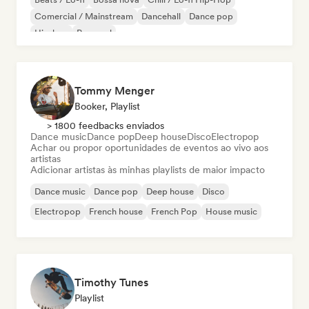
Comercial / Mainstream
Dancehall
Dance pop
Hip-hop
Pop soul
Tommy Menger
Booker, Playlist
> 1800 feedbacks enviados
Dance music
Dance pop
Deep house
Disco
Electropop
Achar ou propor oportunidades de eventos ao vivo aos
artistas
Adicionar artistas às minhas playlists de maior impacto
Dance music
Dance pop
Deep house
Disco
Electropop
French house
French Pop
House music
Timothy Tunes
Playlist