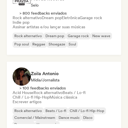
Selo
> 800 feedbacks enviados
Rock alternativo
Dream pop
Eletrônica
Garage rock
Indie pop
Assinar artistas e/ou lançar suas músicas
Rock alternativo
Dream pop
Garage rock
New wave
Pop soul
Reggae
Shoegaze
Soul
Zoila Antonio
Mídia/Jornalista
> 100 feedbacks enviados
Acid House
Rock alternativo
Beats / Lo-fi
Chill / Lo-fi Hip-Hop
Música clássica
Escrever artigos
Rock alternativo
Beats / Lo-fi
Chill / Lo-fi Hip-Hop
Comercial / Mainstream
Dance music
Disco
Dream pop
House music