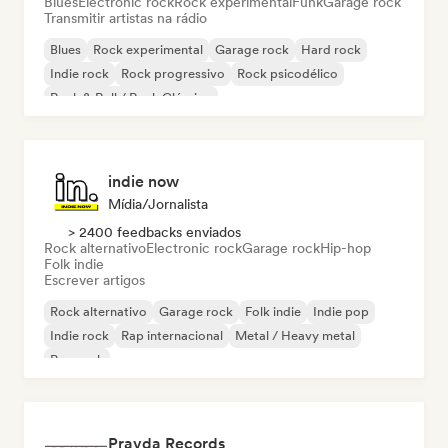
Blues
Electronic rock
Rock experimental
Funk
Garage rock
Transmitir artistas na rádio
Blues
Rock experimental
Garage rock
Hard rock
Indie rock
Rock progressivo
Rock psicodélico
Rock & Roll / Rock Clássico
indie now
Mídia/Jornalista
> 2400 feedbacks enviados
Rock alternativo
Electronic rock
Garage rock
Hip-hop
Folk indie
Escrever artigos
Rock alternativo
Garage rock
Folk indie
Indie pop
Indie rock
Rap internacional
Metal / Heavy metal
Pop rock
Pravda Records