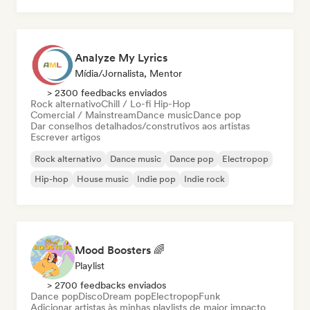
Analyze My Lyrics
Mídia/Jornalista, Mentor
> 2300 feedbacks enviados
Rock alternativo
Chill / Lo-fi Hip-Hop
Comercial / Mainstream
Dance music
Dance pop
Dar conselhos detalhados/construtivos aos artistas
Escrever artigos
Rock alternativo
Dance music
Dance pop
Electropop
Hip-hop
House music
Indie pop
Indie rock
Mood Boosters 🌈
Playlist
> 2700 feedbacks enviados
Dance pop
Disco
Dream pop
Electropop
Funk
Adicionar artistas às minhas playlists de maior impacto