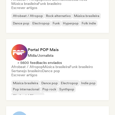
Música brasileira
Funk brasileiro
Escrever artigos
Afrobeat / Afropop
Rock alternativo
Música brasileira
Dance pop
Electropop
Funk
Hyperpop
Folk indie
Portal POP Mais
Mídia/Jornalista
> 5600 feedbacks enviados
Afrobeat / Afropop
Música brasileira
Funk brasileiro
Sertanejo brasileiro
Dance pop
Escrever artigos
Música brasileira
Dance pop
Electropop
Indie pop
Pop internacional
Pop rock
Synthpop
Afrobeat / Afropop