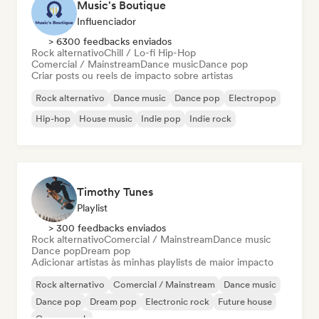
Music's Boutique
Influenciador
> 6300 feedbacks enviados
Rock alternativo
Chill / Lo-fi Hip-Hop
Comercial / Mainstream
Dance music
Dance pop
Criar posts ou reels de impacto sobre artistas
Rock alternativo
Dance music
Dance pop
Electropop
Hip-hop
House music
Indie pop
Indie rock
Timothy Tunes
Playlist
> 300 feedbacks enviados
Rock alternativo
Comercial / Mainstream
Dance music
Dance pop
Dream pop
Adicionar artistas às minhas playlists de maior impacto
Rock alternativo
Comercial / Mainstream
Dance music
Dance pop
Dream pop
Electronic rock
Future house
Garage rock