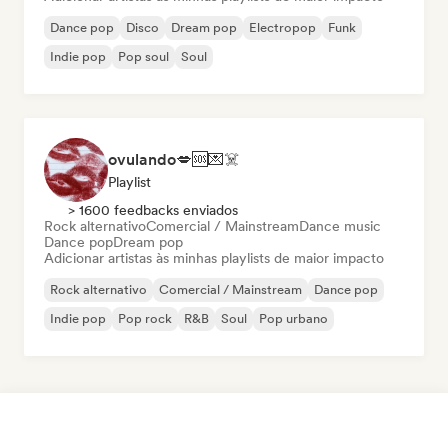
Dance pop
Disco
Dream pop
Electropop
Funk
Indie pop
Pop soul
Soul
ovulando💋🆘💌☠️
Playlist
> 1600 feedbacks enviados
Rock alternativo
Comercial / Mainstream
Dance music
Dance pop
Dream pop
Adicionar artistas às minhas playlists de maior impacto
Rock alternativo
Comercial / Mainstream
Dance pop
Indie pop
Pop rock
R&B
Soul
Pop urbano