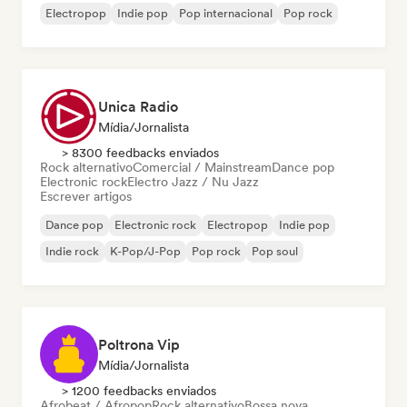
Electropop
Indie pop
Pop internacional
Pop rock
Unica Radio
Mídia/Jornalista
> 8300 feedbacks enviados
Rock alternativo
Comercial / Mainstream
Dance pop
Electronic rock
Electro Jazz / Nu Jazz
Escrever artigos
Dance pop
Electronic rock
Electropop
Indie pop
Indie rock
K-Pop/J-Pop
Pop rock
Pop soul
Poltrona Vip
Mídia/Jornalista
> 1200 feedbacks enviados
Afrobeat / Afropop
Rock alternativo
Bossa nova