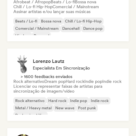
Afrobeat / Afropop
Beats / Lo-fi
Bossa nova
Chill / Lo-fi Hip-Hop
Comercial / Mainstream
Assinar artistas e/ou lançar suas músicas
Beats / Lo-fi
Bossa nova
Chill / Lo-fi Hip-Hop
Comercial / Mainstream
Dancehall
Dance pop
Hip-hop
Pop soul
Lorenzo Lautz
Especialista Em Sincronização
> 1600 feedbacks enviados
Rock alternativo
Dream pop
Hard rock
Indie pop
Indie rock
Licenciar ou representar faixas de artistas para
sincronização de imagem/vídeo
Rock alternativo
Hard rock
Indie pop
Indie rock
Metal / Heavy metal
New wave
Post punk
Rock psicodélico