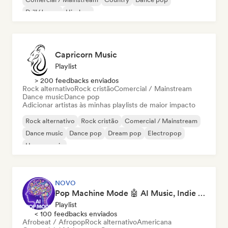
Drill/Jersey
Hip-hop
Capricorn Music
Playlist
> 200 feedbacks enviados
Rock alternativo
Rock cristão
Comercial / Mainstream
Dance music
Dance pop
Adicionar artistas às minhas playlists de maior impacto
Rock alternativo
Rock cristão
Comercial / Mainstream
Dance music
Dance pop
Dream pop
Electropop
House music
NOVO
Pop Machine Mode 🤖 AI Music, Indie Pop & Dream Pop
Playlist
< 100 feedbacks enviados
Afrobeat / Afropop
Rock alternativo
Americana