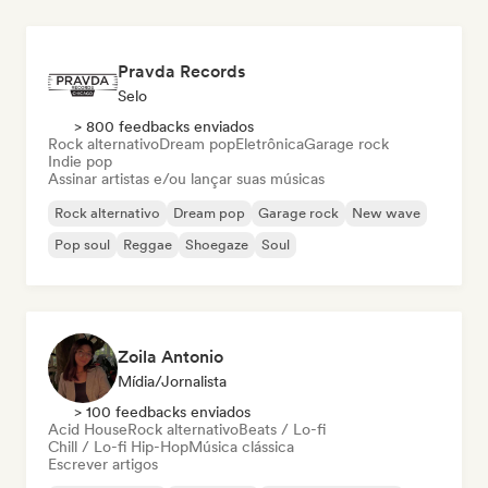
Pravda Records
Selo
> 800 feedbacks enviados
Rock alternativo
Dream pop
Eletrônica
Garage rock
Indie pop
Assinar artistas e/ou lançar suas músicas
Rock alternativo
Dream pop
Garage rock
New wave
Pop soul
Reggae
Shoegaze
Soul
Zoila Antonio
Mídia/Jornalista
> 100 feedbacks enviados
Acid House
Rock alternativo
Beats / Lo-fi
Chill / Lo-fi Hip-Hop
Música clássica
Escrever artigos