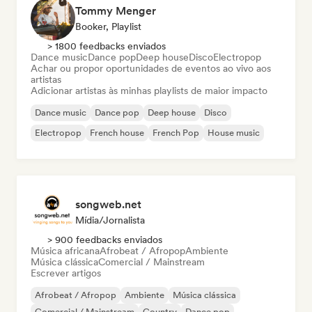
Tommy Menger
Booker, Playlist
> 1800 feedbacks enviados
Dance music
Dance pop
Deep house
Disco
Electropop
Achar ou propor oportunidades de eventos ao vivo aos
artistas
Adicionar artistas às minhas playlists de maior impacto
Dance music
Dance pop
Deep house
Disco
Electropop
French house
French Pop
House music
songweb.net
Mídia/Jornalista
> 900 feedbacks enviados
Música africana
Afrobeat / Afropop
Ambiente
Música clássica
Comercial / Mainstream
Escrever artigos
Afrobeat / Afropop
Ambiente
Música clássica
Comercial / Mainstream
Country
Dance pop