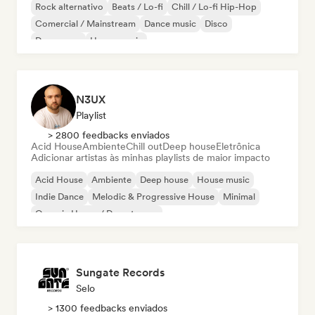
Rock alternativo
Beats / Lo-fi
Chill / Lo-fi Hip-Hop
Comercial / Mainstream
Dance music
Disco
Dream pop
House music
N3UX
Playlist
> 2800 feedbacks enviados
Acid House
Ambiente
Chill out
Deep house
Eletrônica
Adicionar artistas às minhas playlists de maior impacto
Acid House
Ambiente
Deep house
House music
Indie Dance
Melodic & Progressive House
Minimal
Organic House / Downtempo
Sungate Records
Selo
> 1300 feedbacks enviados