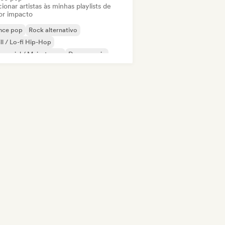
ionar artistas às minhas playlists de
or impacto
nce pop
Rock alternativo
ll / Lo-fi Hip-Hop
mercial / Mainstream
Dance music
eam pop
Indie pop
Indie rock