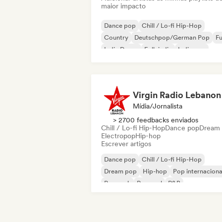
maior impacto
Dance pop
Chill / Lo-fi Hip-Hop
Country
Deutschpop/German Pop
F
Indie Dance
Folk indie
Indie pop
Virgin Radio Lebanon
Mídia/Jornalista
> 2700 feedbacks enviados
Chill / Lo-fi Hip-Hop
Dance pop
Dream
Electropop
Hip-hop
Escrever artigos
Dance pop
Chill / Lo-fi Hip-Hop
Dream pop
Hip-hop
Pop internaciona
Pop rock
Pop soul
R&B