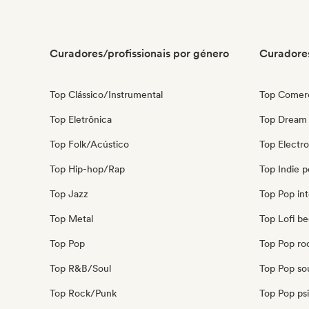
Curadores/profissionais por género
Curadores
Top Clássico/Instrumental
Top Comerc
Top Eletrônica
Top Dream
Top Folk/Acústico
Top Electr
Top Hip-hop/Rap
Top Indie 
Top Jazz
Top Pop int
Top Metal
Top Lofi b
Top Pop
Top Pop ro
Top R&B/Soul
Top Pop so
Top Rock/Punk
Top Pop ps