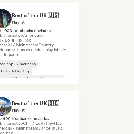
Best of the US 🇺🇸
Playlist
> 1900 feedbacks enviados
k alternativo
Americana
l / Lo-fi Hip-Hop
ercial / Mainstream
Country
ionar artistas às minhas playlists de
or impacto
nce pop
Americana
ll / Lo-fi Hip-Hop
mercial / Mainstream
Dance music
p-hop
Folk indie
Indie pop
Best of the UK 🇬🇧
Playlist
> 900 feedbacks enviados
k alternativo
Chill / Lo-fi Hip-Hop
ercial / Mainstream
Dance music
ce pop