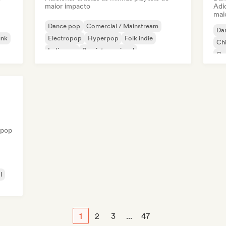
maior impacto
Adic
mai
Dance pop
Comercial / Mainstream
Da
unk
Electropop
Hyperpop
Folk indie
Chi
Indie pop
Pop internacional
Co
Lofi bedroom
Dr
 pop
l
1
2
3
...
47