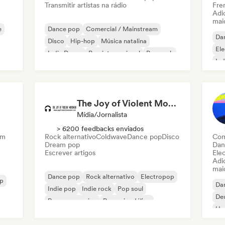
Transmitir artistas na rádio
Fre
Adic
mai
e
Dance pop
Comercial / Mainstream
Da
Disco
Hip-hop
Música natalina
El
Indie Dance
Pop internacional
Pop rock
Ind
K-
The Joy of Violent Movement
Mídia/Jornalista
> 6200 feedbacks enviados
am
Rock alternativo
Coldwave
Dance pop
Disco
Com
Dream pop
Dan
Escrever artigos
Ele
Adic
mai
Dance pop
Rock alternativo
Electropop
op
Da
Indie pop
Indie rock
Pop soul
De
Pop progressivo
Pop psicodélico
Hy
K-