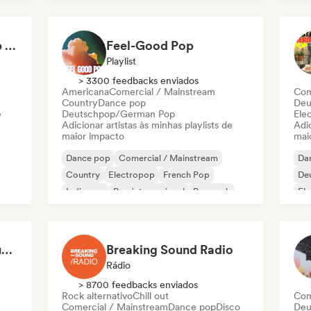
Pop latino
K-
Not Your Average Pop 🛸 Art Pop, Alt-Pop & Indie Pop
Feel-Good Pop
Playlist
> 3300 feedbacks enviados
Americana
Comercial / Mainstream
Com
Country
Dance pop
Deu
e
Deutschpop/German Pop
Ele
Adicionar artistas às minhas playlists de
Adic
maior impacto
mai
Dance pop
Comercial / Mainstream
Da
Country
Electropop
French Pop
De
Indie pop
Pop internacional
Pop rock
El
Pop
Tenho Mais Discos Que Amigos!
Breaking Sound Radio
Rádio
> 8700 feedbacks enviados
Rock alternativo
Chill out
Com
Comercial / Mainstream
Dance pop
Disco
Deu