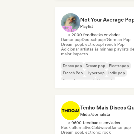
Playlist
> 2000 feedbacks enviados
Dance pop
Deutschpop/German Pop
Dream pop
Electropop
French Pop
Adicionar artistas às minhas playlists d
maior impacto
Dance pop
Dream pop
Electropop
French Pop
Hyperpop
Indie pop
Pop internacional
Pop rock
Mídia/Jornalista
> 9600 feedbacks enviados
Rock alternativo
Coldwave
Dance pop
Dream pop
Electronic rock