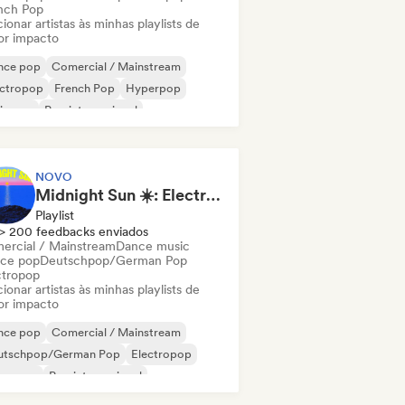
nch Pop
ionar artistas às minhas playlists de
or impacto
nce pop
Comercial / Mainstream
ectropop
French Pop
Hyperpop
ie pop
Pop internacional
Pop/J-Pop
NOVO
Midnight Sun ☀️: Electropop & Dance Pop
Playlist
> 200 feedbacks enviados
ercial / Mainstream
Dance music
ce pop
Deutschpop/German Pop
ctropop
ionar artistas às minhas playlists de
or impacto
nce pop
Comercial / Mainstream
utschpop/German Pop
Electropop
perpop
Pop internacional
Pop/J-Pop
Pop latino