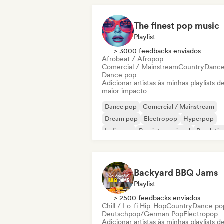
The finest pop music
Playlist
> 3000 feedbacks enviados
Afrobeat / Afropop
Comercial / Mainstream
Country
Dance
Dance pop
Adicionar artistas às minhas playlists d
maior impacto
Dance pop
Comercial / Mainstream
Dream pop
Electropop
Hyperpop
Indie pop
Pop internacional
Pop latin
Backyard BBQ Jams
Playlist
> 2500 feedbacks enviados
Chill / Lo-fi Hip-Hop
Country
Dance po
Deutschpop/German Pop
Electropop
Adicionar artistas às minhas playlists d