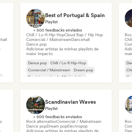
Best of Portugal & Spain
Playlist
> 500 feedbacks enviados
Chill / Lo-fi Hip-Hop
Cloud Rap / Hip Hop
Roc
hall
Comercial / Mainstream
Dancehall
Chil
Dance pop
Com
e
Adicionar artistas às minhas playlists de
Adic
maior impacto
mai
Dance pop
Chill / Lo-fi Hip-Hop
Da
Comercial / Mainstream
Dream pop
Chi
o
Pop internacional
Música latina
Co
Pop latino
Lofi bedroom
Hi
Scandinavian Waves
Playlist
> 500 feedbacks enviados
p
Rock alternativo
Comercial / Mainstream
Roc
Dance pop
Dream pop
Electropop
Com
e
Adicionar artistas às minhas playlists de
Dan