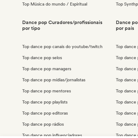
Top Música do mundo / Espiritual
Top Synth
Dance pop Curadores/profissionais
Dance pop
por tipo
por país
Top dance pop canais do youtube/twitch
Top dance 
Top dance pop selos
Top dance p
Top dance pop managers
Top dance 
Top dance pop mídias/jornalistas
Top dance 
Top dance pop mentores
Top dance 
Top dance pop playlists
Top dance p
Top dance pop editoras
Top dance 
Top dance pop rádios
Top dance 
Top dance pop influenciadores
Top dance 