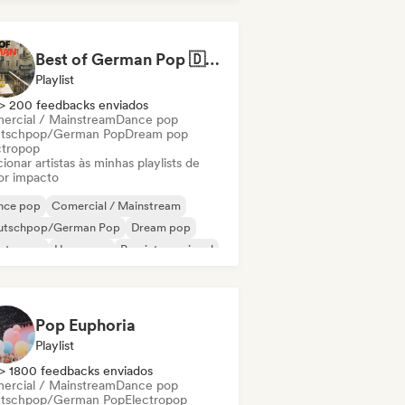
Pop/J-Pop
Best of German Pop 🇩🇪
Playlist
> 200 feedbacks enviados
ercial / Mainstream
Dance pop
tschpop/German Pop
Dream pop
ctropop
ionar artistas às minhas playlists de
or impacto
nce pop
Comercial / Mainstream
utschpop/German Pop
Dream pop
ectropop
Hyperpop
Pop internacional
 latino
Pop Euphoria
Playlist
> 1800 feedbacks enviados
ercial / Mainstream
Dance pop
tschpop/German Pop
Electropop