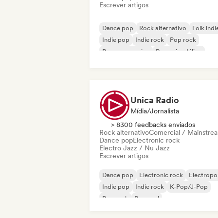
Escrever artigos
Dance pop
Rock alternativo
Folk indi
Indie pop
Indie rock
Pop rock
Pop progressivo
Pop psicodélico
Unica Radio
Mídia/Jornalista
> 8300 feedbacks enviados
Rock alternativo
Comercial / Mainstre
Dance pop
Electronic rock
Electro Jazz / Nu Jazz
Escrever artigos
Dance pop
Electronic rock
Electrop
Indie pop
Indie rock
K-Pop/J-Pop
Pop rock
Pop soul