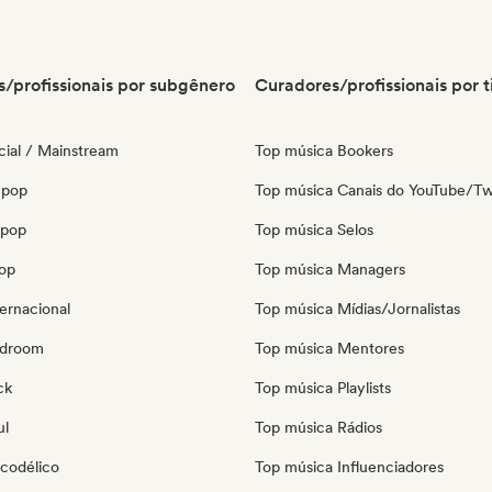
/profissionais por subgênero
Curadores/profissionais por t
ial / Mainstream
Top música Bookers
 pop
Top música Canais do YouTube/Tw
opop
Top música Selos
pop
Top música Managers
ernacional
Top música Mídias/Jornalistas
edroom
Top música Mentores
ck
Top música Playlists
ul
Top música Rádios
icodélico
Top música Influenciadores