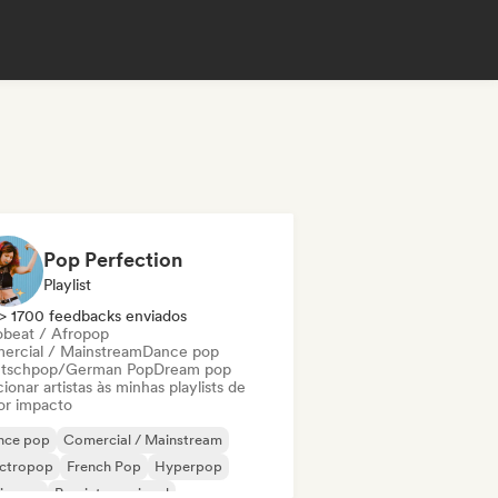
Pop Perfection
Playlist
> 1700 feedbacks enviados
obeat / Afropop
ercial / Mainstream
Dance pop
tschpop/German Pop
Dream pop
ionar artistas às minhas playlists de
or impacto
nce pop
Comercial / Mainstream
ectropop
French Pop
Hyperpop
ie pop
Pop internacional