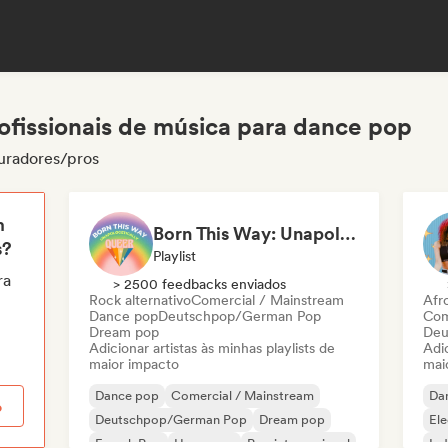
ofissionais de música para dance pop
uradores/pros
m
Born This Way: Unapologetically Queer
s?
Playlist
ra
> 2500 feedbacks enviados
Rock alternativo
Comercial / Mainstream
Afr
Dance pop
Deutschpop/German Pop
Com
Dream pop
Deu
Adicionar artistas às minhas playlists de
Adic
maior impacto
mai
Dance pop
Comercial / Mainstream
Da
o
Deutschpop/German Pop
Dream pop
El
French Pop
Hyperpop
Pop internacional
Ind