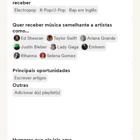
receber
Electropop
K-Pop/J-Pop
Rap em inglês
Quer receber música semelhante a artistas
como...
Ed Sheeran
Taylor Swift
Ariana Grande
Justin Bieber
Lady Gaga
Eminem
Rihanna
Selena Gomez
Principais oportunidades
Escrever artigos
Outras
Adicionar à(s) playlist(s)
Humores que ele/ela ama