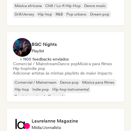
Música africana
Chill / Lo-fi Hip-Hop
Dance music
Drill/Jersey
Hip-hop
R&B
Pop urbano
Dream pop
BGC Nights
Playlist
> 1100 feedbacks enviados
Comercial / Mainstream
Dance pop
Música para filmes
Hip-hop
Indie pop
Adicionar artistas às minhas playlists de maior impacto
Comercial / Mainstream
Dance pop
Música para filmes
Hip-hop
Indie pop
Hip-hop instrumental
Pop internacional
Pop rock
Laurelanne Magazine
Mídia/Jornalista