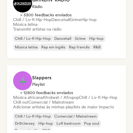
Rádio
> 3300 feedbacks enviados
Chill / Lo-fi Hip-Hop
Dancehall
Grime
Hip-hop
Música latina
Transmitir artistas na rádio
Chill / Lo-fi Hip-Hop
Dancehall
Grime
Hip-hop
Música latina
Rap em inglês
Rap francês
R&B
Slappers
Playlist
> 12800 feedbacks enviados
Música africana
Afrobeat / Afropop
Chill / Lo-fi Hip-Hop
Chill out
Comercial / Mainstream
Adicionar artistas às minhas playlists de maior impacto
Chill / Lo-fi Hip-Hop
Comercial / Mainstream
Drill/Jersey
Hip-hop
Lofi bedroom
Pop soul
Rap em inglês
R&B