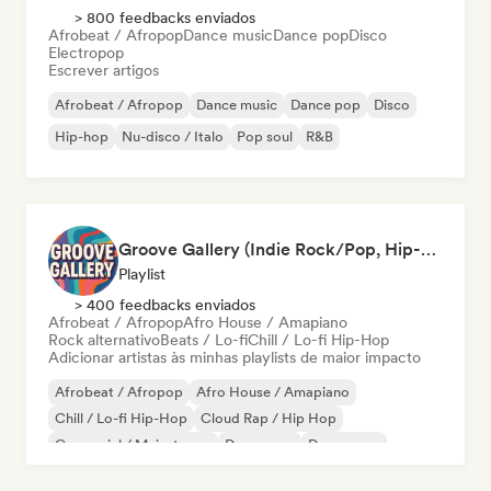
> 800 feedbacks enviados
Afrobeat / Afropop
Dance music
Dance pop
Disco
Electropop
Escrever artigos
Afrobeat / Afropop
Dance music
Dance pop
Disco
Hip-hop
Nu-disco / Italo
Pop soul
R&B
Groove Gallery (Indie Rock/Pop, Hip-Hop/Rap, Afrobeat/-pop)
Playlist
> 400 feedbacks enviados
Afrobeat / Afropop
Afro House / Amapiano
Rock alternativo
Beats / Lo-fi
Chill / Lo-fi Hip-Hop
Adicionar artistas às minhas playlists de maior impacto
Afrobeat / Afropop
Afro House / Amapiano
Chill / Lo-fi Hip-Hop
Cloud Rap / Hip Hop
Comercial / Mainstream
Dance pop
Dream pop
Hip-hop