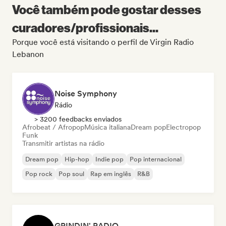
Você também pode gostar desses
curadores/profissionais...
Porque você está visitando o perfil de Virgin Radio
Lebanon
Noise Symphony
Rádio
> 3200 feedbacks enviados
Afrobeat / Afropop
Música italiana
Dream pop
Electropop
Funk
Transmitir artistas na rádio
Dream pop
Hip-hop
Indie pop
Pop internacional
Pop rock
Pop soul
Rap em inglês
R&B
GRINDIN' RADIO