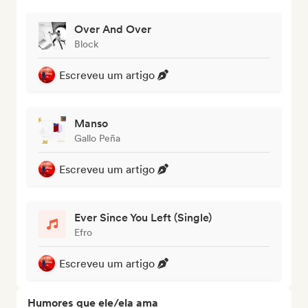
Over And Over
Block
Escreveu um artigo
Manso
Gallo Peña
Escreveu um artigo
Ever Since You Left (Single)
Efro
Escreveu um artigo
Humores que ele/ela ama