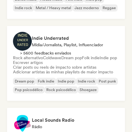
Indie rock
Metal / Heavy metal
Jazz moderno
Reggae
Indie Underrated
Mídia/Jornalista, Playlist, Influenciador
> 5600 feedbacks enviados
Rock alternativo
Coldwave
Dream pop
Folk indie
Indie pop
Escrever artigos
Criar posts ou reels de impacto sobre artistas
Adicionar artistas às minhas playlists de maior impacto
Dream pop
Folk indie
Indie pop
Indie rock
Post punk
Pop psicodélico
Rock psicodélico
Shoegaze
Local Sounds Radio
Rádio