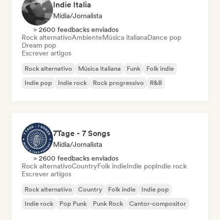
Indie Italia
Mídia/Jornalista
> 2600 feedbacks enviados
Rock alternativo
Ambiente
Música italiana
Dance pop
Dream pop
Escrever artigos
Rock alternativo
Música italiana
Funk
Folk indie
Indie pop
Indie rock
Rock progressivo
R&B
7Tage - 7 Songs
Mídia/Jornalista
> 2600 feedbacks enviados
Rock alternativo
Country
Folk indie
Indie pop
Indie rock
Escrever artigos
Rock alternativo
Country
Folk indie
Indie pop
Indie rock
Pop Punk
Punk Rock
Cantor-compositor