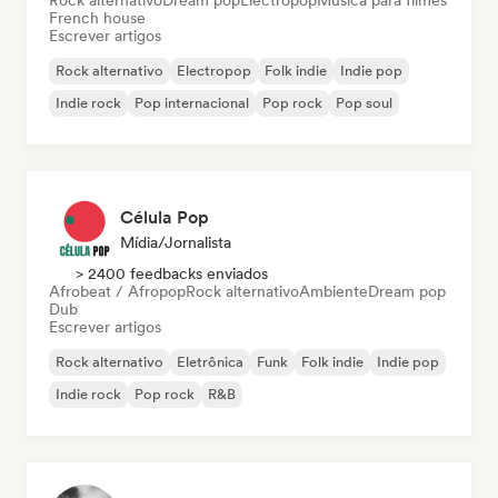
Rock alternativo
Dream pop
Electropop
Música para filmes
French house
Escrever artigos
Rock alternativo
Electropop
Folk indie
Indie pop
Indie rock
Pop internacional
Pop rock
Pop soul
Célula Pop
Mídia/Jornalista
> 2400 feedbacks enviados
Afrobeat / Afropop
Rock alternativo
Ambiente
Dream pop
Dub
Escrever artigos
Rock alternativo
Eletrônica
Funk
Folk indie
Indie pop
Indie rock
Pop rock
R&B