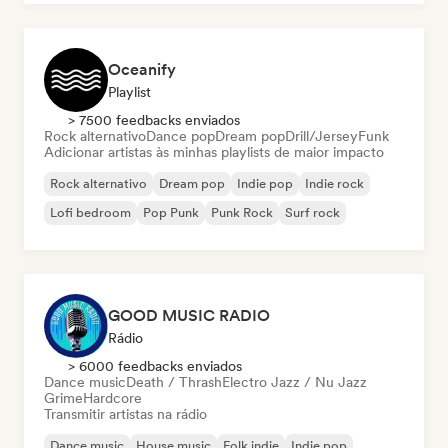
Oceanify
Playlist
> 7500 feedbacks enviados
Rock alternativo
Dance pop
Dream pop
Drill/Jersey
Funk
Adicionar artistas às minhas playlists de maior impacto
Rock alternativo
Dream pop
Indie pop
Indie rock
Lofi bedroom
Pop Punk
Punk Rock
Surf rock
GOOD MUSIC RADIO
Rádio
> 6000 feedbacks enviados
Dance music
Death / Thrash
Electro Jazz / Nu Jazz
Grime
Hardcore
Transmitir artistas na rádio
Dance music
House music
Folk indie
Indie pop