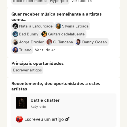
Rock experimental
Hyperpop
Ver tudo +4
Quer receber música semelhante a artistas
como...
Natalia Lafourcade
Silvana Estrada
Bad Bunny
Guitarricadelafuente
Jorge Drexler
C. Tangana
Danny Ocean
Trueno
Ver tudo +7
Principais oportunidades
Escrever artigos
Recentemente, deu oportunidades a estes
artistas
battle chatter
katy erin
Escreveu um artigo