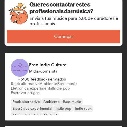
Queres contactar estes
profissionais da música?
Envia a tua música para 3.000+ curadores e
profissionais.
Começar
Free Indie Culture
Mídia/Jornalista
> 5100 feedbacks enviados
Rock alternativo
Ambiente
Bass music
Eletrônica experimental
Indie pop
Escrever artigos
Rock alternativo
Ambiente
Bass music
Eletrônica experimental
Indie pop
Indie rock
Música industrial
Minimal