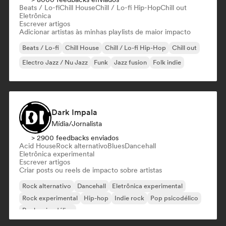
Beats / Lo-fi
Chill House
Chill / Lo-fi Hip-Hop
Chill out
Eletrônica
Escrever artigos
Adicionar artistas às minhas playlists de maior impacto
Beats / Lo-fi
Chill House
Chill / Lo-fi Hip-Hop
Chill out
Electro Jazz / Nu Jazz
Funk
Jazz fusion
Folk indie
Dark Impala
Mídia/Jornalista
> 2900 feedbacks enviados
Acid House
Rock alternativo
Blues
Dancehall
Eletrônica experimental
Escrever artigos
Criar posts ou reels de impacto sobre artistas
Rock alternativo
Dancehall
Eletrônica experimental
Rock experimental
Hip-hop
Indie rock
Pop psicodélico
Rock psicodélico