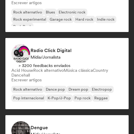
Escrever artigos
Rock alternativo
Blues
Electronic rock
Rock experimental
Garage rock
Hard rock
Indie rock
Punk Rock
Radio Click Digital
Mídia/Jornalista
> 3200 feedbacks enviados
Acid House
Rock alternativo
Música clássica
Country
Dancehall
Escrever artigos
Rock alternativo
Dance pop
Dream pop
Electropop
Pop internacional
K-Pop/J-Pop
Pop rock
Reggae
Dengue