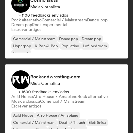
Cosmonauta
Mídia/Jornalista
> 1100 feedbacks enviados
Rock alternativo
Comercial / Mainstream
Dance pop
Dream pop
Rock experimental
Escrever artigos
Comercial / Mainstream
Dance pop
Dream pop
Hyperpop
K-Pop/J-Pop
Pop latino
Lofi bedroom
Pop rock
Rockandwrestling.com
Mídia/Jornalista
> 1600 feedbacks enviados
Acid House
Afro House / Amapiano
Rock alternativo
Música clássica
Comercial / Mainstream
Escrever artigos
Acid House
Afro House / Amapiano
Comercial / Mainstream
Death / Thrash
Eletrônica
Música para filmes
Hard rock
Hip-hop