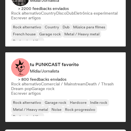
Mídia/Jornalista
> 2200 feedbacks enviados
Rock alternativo
Country
Disco
Dub
Eletrônica experimental
Escrever artigos
Rock alternativo
Country
Dub
Música para filmes
French house
Garage rock
Metal / Heavy metal
Rock psicodélico
tu PUNKCAST favorito
Mídia/Jornalista
> 800 feedbacks enviados
Rock alternativo
Comercial / Mainstream
Death / Thrash
Dream pop
Garage rock
Escrever artigos
Rock alternativo
Garage rock
Hardcore
Indie rock
Metal / Heavy metal
Noise
Rock progressivo
Rock psicodélico