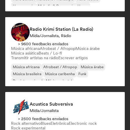
House music
Melodic & Progressive House
Melodic Techno
Radio Krimi Station (La Radio)
Mídia/Jornalista, Rádio
> 9600 feedbacks enviados
Música africana
Afrobeat / Afropop
Música árabe
Música asiática
Beats / Lo-fi
Transmitir artistas na rádio
Escrever artigos
Música africana
Afrobeat / Afropop
Música árabe
Música brasileira
Música caribenha
Funk
Rap internacional
Música oriental
Acustica Subversiva
Mídia/Jornalista
> 2500 feedbacks enviados
Rock alternativo
Blues
Eletrônica
Electronic rock
Rock experimental