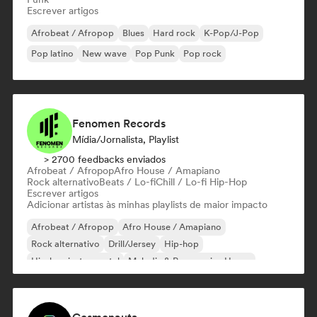
Escrever artigos
Afrobeat / Afropop
Blues
Hard rock
K-Pop/J-Pop
Pop latino
New wave
Pop Punk
Pop rock
Fenomen Records
Mídia/Jornalista, Playlist
> 2700 feedbacks enviados
Afrobeat / Afropop
Afro House / Amapiano
Rock alternativo
Beats / Lo-fi
Chill / Lo-fi Hip-Hop
Escrever artigos
Adicionar artistas às minhas playlists de maior impacto
Afrobeat / Afropop
Afro House / Amapiano
Rock alternativo
Drill/Jersey
Hip-hop
Hip-hop instrumental
Melodic & Progressive House
Reggaeton