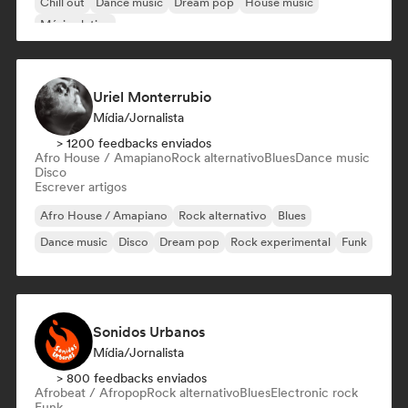
Chill out
Dance music
Dream pop
House music
Música latina
Uriel Monterrubio
Mídia/Jornalista
> 1200 feedbacks enviados
Afro House / Amapiano
Rock alternativo
Blues
Dance music
Disco
Escrever artigos
Afro House / Amapiano
Rock alternativo
Blues
Dance music
Disco
Dream pop
Rock experimental
Funk
Sonidos Urbanos
Mídia/Jornalista
> 800 feedbacks enviados
Afrobeat / Afropop
Rock alternativo
Blues
Electronic rock
Funk