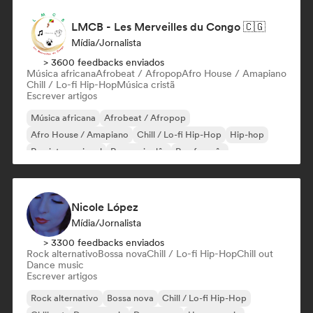
LMCB - Les Merveilles du Congo 🇨🇬
Mídia/Jornalista
> 3600 feedbacks enviados
Música africana
Afrobeat / Afropop
Afro House / Amapiano
Chill / Lo-fi Hip-Hop
Música cristã
Escrever artigos
Música africana
Afrobeat / Afropop
Afro House / Amapiano
Chill / Lo-fi Hip-Hop
Hip-hop
Rap internacional
Rap em inglês
Rap francês
Nicole López
Mídia/Jornalista
> 3300 feedbacks enviados
Rock alternativo
Bossa nova
Chill / Lo-fi Hip-Hop
Chill out
Dance music
Escrever artigos
Rock alternativo
Bossa nova
Chill / Lo-fi Hip-Hop