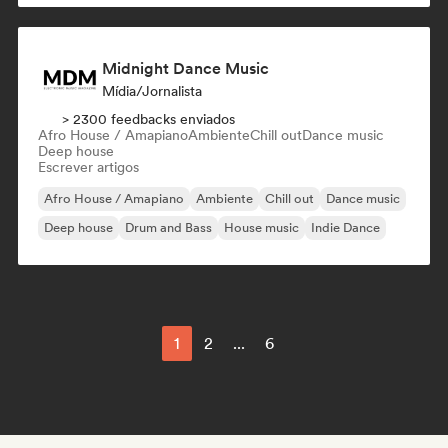
Midnight Dance Music
Mídia/Jornalista
> 2300 feedbacks enviados
Afro House / Amapiano
Ambiente
Chill out
Dance music
Deep house
Escrever artigos
Afro House / Amapiano
Ambiente
Chill out
Dance music
Deep house
Drum and Bass
House music
Indie Dance
1
2
...
6