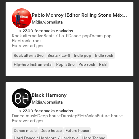
Pablo Monroy (Editor Rolling Stone México)
Mídia/Jornalista
> 2300 feedbacks enviados
Rock alternativo
Beats / Lo-fi
Dance pop
Dream pop
Electronic rock
Escrever artigos
Rock alternativo
Beats / Lo-fi
Indie pop
Indie rock
Hip-hop instrumental
Pop latino
Pop rock
R&B
Black Harmony
Mídia/Jornalista
> 2300 feedbacks enviados
Dance music
Deep house
Dubstep
Eletrônica
Future house
Escrever artigos
Dance music
Deep house
Future house
Hard Dance / Hardcore / Hardstyle
Hard Techno