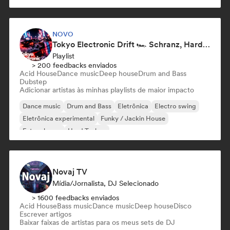
NOVO
Tokyo Electronic Drift 🏎️ Schranz, Hard Techno & Anime EDM
Playlist
> 200 feedbacks enviados
Acid House
Dance music
Deep house
Drum and Bass
Dubstep
Adicionar artistas às minhas playlists de maior impacto
Dance music
Drum and Bass
Eletrônica
Electro swing
Eletrônica experimental
Funky / Jackin House
Future house
Hard Techno
Novaj TV
Mídia/Jornalista, DJ Selecionado
> 1600 feedbacks enviados
Acid House
Bass music
Dance music
Deep house
Disco
Escrever artigos
Baixar faixas de artistas para os meus sets de DJ