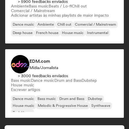
> 5900 feedbacks enviados
Ambiente
Bass music
Beats / Lo-fi
Chill out
Comercial / Mainstream
Adicionar artistas às minhas playlists de maior impacto
Dance music
Ambiente
Chill out
Comercial / Mainstream
Deep house
French house
House music
Instrumental
EDM.com
Mídia/Jornalista
> 3000 feedbacks enviados
Bass music
Dance music
Drum and Bass
Dubstep
House music
Escrever artigos
Dance music
Bass music
Drum and Bass
Dubstep
House music
Melodic & Progressive House
Synthwave
Tech House