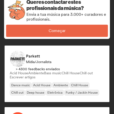
Queres contactar estes
profissionais da música?
Envia a tua música para 3.000+ curadores e
profissionais.
Começar
Parkett
Mídia/Jornalista
> 4300 feedbacks enviados
Acid House
Ambiente
Bass music
Chill House
Chill out
Escrever artigos
Dance music
Acid House
Ambiente
Chill House
Chill out
Deep house
Eletrônica
Funky / Jackin House