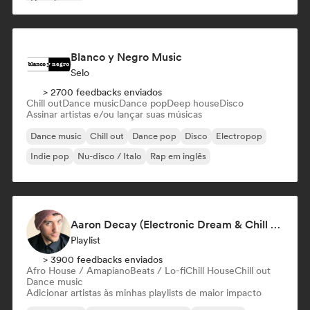
Deep house
Blanco y Negro Music
Selo
> 2700 feedbacks enviados
Chill out
Dance music
Dance pop
Deep house
Disco
Assinar artistas e/ou lançar suas músicas
Dance music
Chill out
Dance pop
Disco
Electropop
Indie pop
Nu-disco / Italo
Rap em inglês
Aaron Decay (Electronic Dream & Chill Electronic Dream playlists)
Playlist
> 3900 feedbacks enviados
Afro House / Amapiano
Beats / Lo-fi
Chill House
Chill out
Dance music
Adicionar artistas às minhas playlists de maior impacto