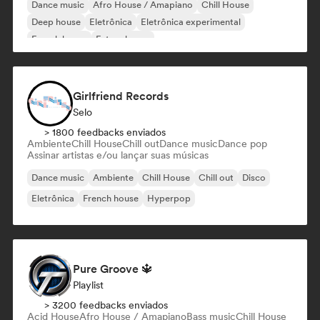
Dance music
Afro House / Amapiano
Chill House
Deep house
Eletrônica
Eletrônica experimental
French house
Future house
Girlfriend Records
Selo
> 1800 feedbacks enviados
Ambiente
Chill House
Chill out
Dance music
Dance pop
Assinar artistas e/ou lançar suas músicas
Dance music
Ambiente
Chill House
Chill out
Disco
Eletrônica
French house
Hyperpop
Pure Groove 🔱
Playlist
> 3200 feedbacks enviados
Acid House
Afro House / Amapiano
Bass music
Chill House