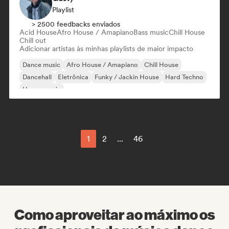
Playlist
> 2500 feedbacks enviados
Acid House
Afro House / Amapiano
Bass music
Chill House
Chill out
Adicionar artistas às minhas playlists de maior impacto
Dance music
Afro House / Amapiano
Chill House
Dancehall
Eletrônica
Funky / Jackin House
Hard Techno
House music
1
2
...
46
Como aproveitar ao máximo os