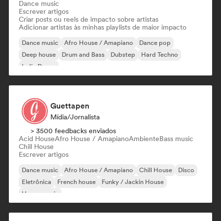
Dance music
Escrever artigos
Criar posts ou reels de impacto sobre artistas
Adicionar artistas às minhas playlists de maior impacto
Dance music
Afro House / Amapiano
Dance pop
Deep house
Drum and Bass
Dubstep
Hard Techno
Indie Dance
Guettapen
Mídia/Jornalista
> 3500 feedbacks enviados
Acid House
Afro House / Amapiano
Ambiente
Bass music
Chill House
Escrever artigos
Dance music
Afro House / Amapiano
Chill House
Disco
Eletrônica
French house
Funky / Jackin House
House music