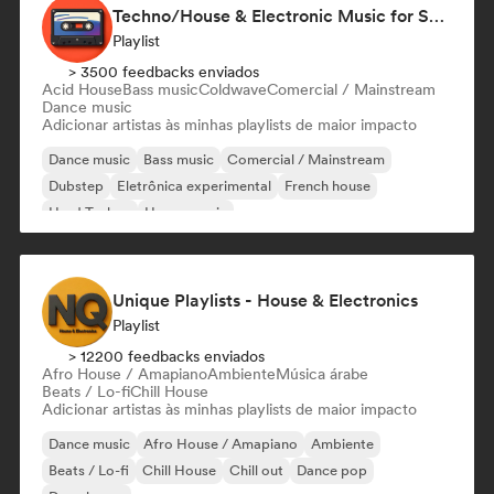
Techno/House & Electronic Music for Svea Playlists
Playlist
> 3500 feedbacks enviados
Acid House
Bass music
Coldwave
Comercial / Mainstream
Dance music
Adicionar artistas às minhas playlists de maior impacto
Dance music
Bass music
Comercial / Mainstream
Dubstep
Eletrônica experimental
French house
Hard Techno
House music
Unique Playlists - House & Electronics
Playlist
> 12200 feedbacks enviados
Afro House / Amapiano
Ambiente
Música árabe
Beats / Lo-fi
Chill House
Adicionar artistas às minhas playlists de maior impacto
Dance music
Afro House / Amapiano
Ambiente
Beats / Lo-fi
Chill House
Chill out
Dance pop