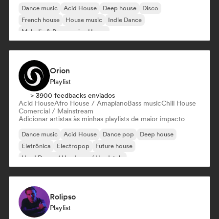
Dance music
Acid House
Deep house
Disco
French house
House music
Indie Dance
Melodic & Progressive House
Orion
Playlist
> 3900 feedbacks enviados
Acid House
Afro House / Amapiano
Bass music
Chill House
Comercial / Mainstream
Adicionar artistas às minhas playlists de maior impacto
Dance music
Acid House
Dance pop
Deep house
Eletrônica
Electropop
Future house
Hard Dance / Hardcore / Hardstyle
Rolipso
Playlist