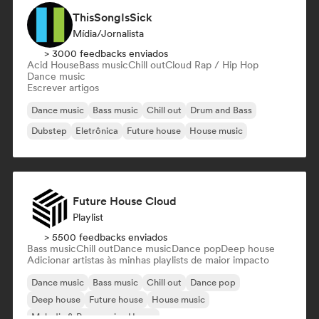
ThisSongIsSick
Mídia/Jornalista
> 3000 feedbacks enviados
Acid House
Bass music
Chill out
Cloud Rap / Hip Hop
Dance music
Escrever artigos
Dance music
Bass music
Chill out
Drum and Bass
Dubstep
Eletrônica
Future house
House music
Future House Cloud
Playlist
> 5500 feedbacks enviados
Bass music
Chill out
Dance music
Dance pop
Deep house
Adicionar artistas às minhas playlists de maior impacto
Dance music
Bass music
Chill out
Dance pop
Deep house
Future house
House music
Melodic & Progressive House