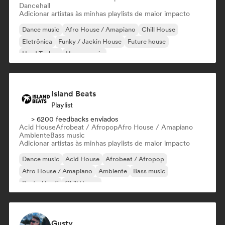
Dancehall
Adicionar artistas às minhas playlists de maior impacto
Dance music
Afro House / Amapiano
Chill House
Eletrônica
Funky / Jackin House
Future house
Hard Techno
House music
Island Beats
Playlist
> 6200 feedbacks enviados
Acid House
Afrobeat / Afropop
Afro House / Amapiano
Ambiente
Bass music
Adicionar artistas às minhas playlists de maior impacto
Dance music
Acid House
Afrobeat / Afropop
Afro House / Amapiano
Ambiente
Bass music
Beats / Lo-fi
Chill House
Gusty