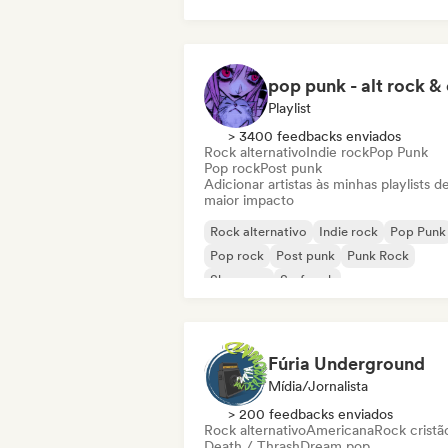
Playlist
> 3400 feedbacks enviados
Rock alternativo
Indie rock
Pop Punk
Pop rock
Post punk
Adicionar artistas às minhas playlists d
maior impacto
Rock alternativo
Indie rock
Pop Punk
Pop rock
Post punk
Punk Rock
Shoegaze
Surf rock
Fúria Underground
Mídia/Jornalista
> 200 feedbacks enviados
Rock alternativo
Americana
Rock cristã
Death / Thrash
Dream pop