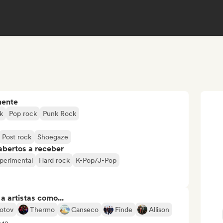
mente
k
Pop rock
Punk Rock
Post rock
Shoegaze
abertos a receber
perimental
Hard rock
K-Pop/J-Pop
 artistas como...
otov
Thermo
Canseco
Finde
Allison