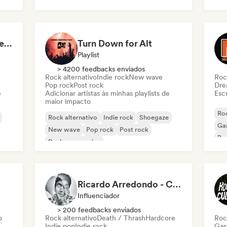
New wave
Pop Punk
Post punk
pop punk - alt rock & emo
Turn Down for Alt
Playlist
> 4200 feedbacks enviados
Rock alternativo
Indie rock
New wave
Roc
Pop rock
Post rock
Dre
e
Adicionar artistas às minhas playlists de
Escr
maior impacto
Roc
Rock alternativo
Indie rock
Shoegaze
Ga
New wave
Pop rock
Post rock
Po
Rock progressivo
Ricardo Arredondo - Content Creator
Influenciador
> 200 feedbacks enviados
o
Rock alternativo
Death / Thrash
Hardcore
Roc
Indie pop
Indie rock
Gar