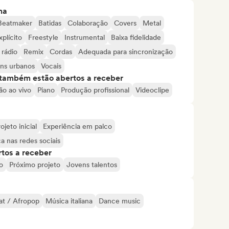
ma
Beatmaker
Batidas
Colaboração
Covers
Metal
xplícito
Freestyle
Instrumental
Baixa fidelidade
 rádio
Remix
Cordas
Adequada para sincronização
ns urbanos
Vocais
s também estão abertos a receber
ão ao vivo
Piano
Produção profissional
Videoclipe
ojeto inicial
Experiência em palco
a nas redes sociais
tos a receber
o
Próximo projeto
Jovens talentos
at / Afropop
Música italiana
Dance music