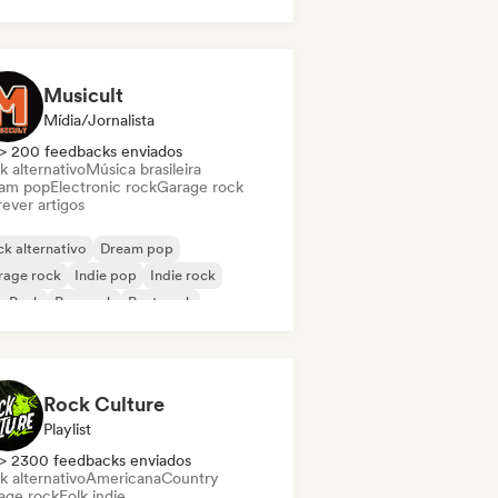
Musicult
Mídia/Jornalista
> 200 feedbacks enviados
k alternativo
Música brasileira
am pop
Electronic rock
Garage rock
ever artigos
k alternativo
Dream pop
rage rock
Indie pop
Indie rock
p Punk
Pop rock
Post punk
Rock Culture
Playlist
> 2300 feedbacks enviados
k alternativo
Americana
Country
age rock
Folk indie