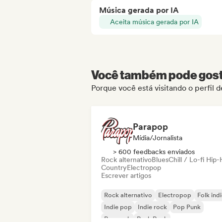
Música gerada por IA
Aceita música gerada por IA
Você também pode gosta
Porque você está visitando o perfil 
Parapop
Mídia/Jornalista
> 600 feedbacks enviados
Rock alternativo
Blues
Chill / Lo-fi Hip
Country
Electropop
Escrever artigos
Rock alternativo
Electropop
Folk ind
Indie pop
Indie rock
Pop Punk
Pop rock
Punk Rock