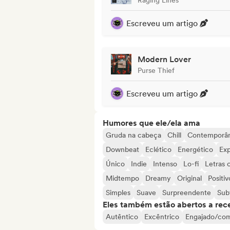
Escreveu um artigo
Modern Lover
Purse Thief
Escreveu um artigo
Humores que ele/ela ama
Gruda na cabeça
Chill
Contemporâ
Downbeat
Eclético
Energético
Exp
Único
Indie
Intenso
Lo-fi
Letras 
Midtempo
Dreamy
Original
Positiv
Simples
Suave
Surpreendente
Sub
Eles também estão abertos a rec
Autêntico
Excêntrico
Engajado/com