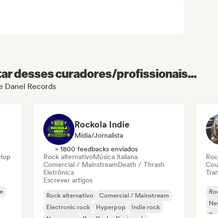
r desses curadores/profissionais...
de Danel Records
Rockola Indie
Mídia/Jornalista
> 1800 feedbacks enviados
-Hop
Rock alternativo
Música italiana
Roc
Comercial / Mainstream
Death / Thrash
Cou
Eletrônica
Tran
Escrever artigos
ie
Roc
Rock alternativo
Comercial / Mainstream
Ne
Electronic rock
Hyperpop
Indie rock
Pu