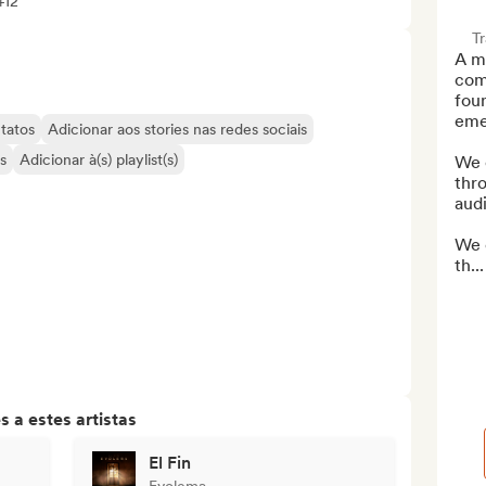
+12
T
A me
com
foun
emer
tatos
Adicionar aos stories nas redes sociais
s
Adicionar à(s) playlist(s)
We 
thro
audi
We 
th...
 a estes artistas
El Fin
Evolema