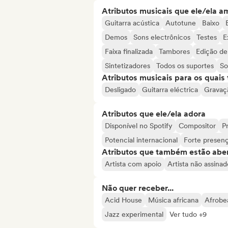
Atributos musicais que ele/ela a
Guitarra acústica
Autotune
Baixo
Demos
Sons electrônicos
Testes
E
Faixa finalizada
Tambores
Edição de
Sintetizadores
Todos os suportes
So
Atributos musicais para os quai
Desligado
Guitarra eléctrica
Gravaç
Atributos que ele/ela adora
Disponível no Spotify
Compositor
Pr
Potencial internacional
Forte presenç
Atributos que também estão aber
Artista com apoio
Artista não assinad
Não quer receber...
Acid House
Música africana
Afrobe
Jazz experimental
Ver tudo +9