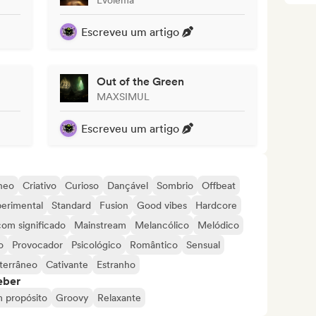
Escreveu um artigo
Out of the Green
MAXSIMUL
Escreveu um artigo
neo
Criativo
Curioso
Dançável
Sombrio
Offbeat
erimental
Standard
Fusion
Good vibes
Hardcore
com significado
Mainstream
Melancólico
Melódico
o
Provocador
Psicológico
Romântico
Sensual
terrâneo
Cativante
Estranho
eber
 propósito
Groovy
Relaxante