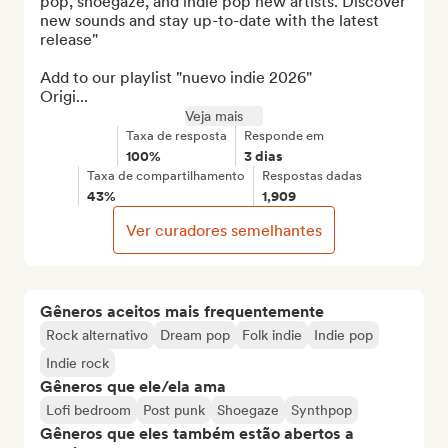
pop, shoegaze, and indie pop new artists. Discover 
new sounds and stay up-to-date with the latest 
release"

Add to our playlist "nuevo indie 2026"

Origi...
Veja mais
Taxa de resposta
Responde em
100%
3 dias
Taxa de compartilhamento
Respostas dadas
43%
1,909
Ver curadores semelhantes
Gêneros aceitos mais frequentemente
Rock alternativo
Dream pop
Folk indie
Indie pop
Indie rock
Gêneros que ele/ela ama
Lofi bedroom
Post punk
Shoegaze
Synthpop
Gêneros que eles também estão abertos a