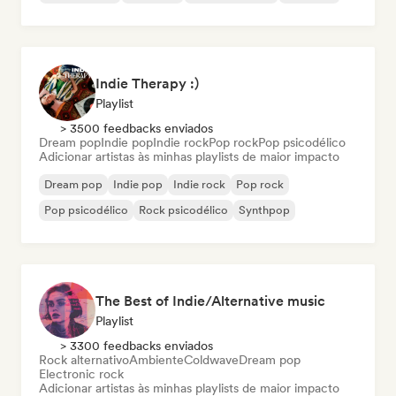
Indie Therapy :)
Playlist
> 3500 feedbacks enviados
Dream pop
Indie pop
Indie rock
Pop rock
Pop psicodélico
Adicionar artistas às minhas playlists de maior impacto
Dream pop
Indie pop
Indie rock
Pop rock
Pop psicodélico
Rock psicodélico
Synthpop
The Best of Indie/Alternative music
Playlist
> 3300 feedbacks enviados
Rock alternativo
Ambiente
Coldwave
Dream pop
Electronic rock
Adicionar artistas às minhas playlists de maior impacto