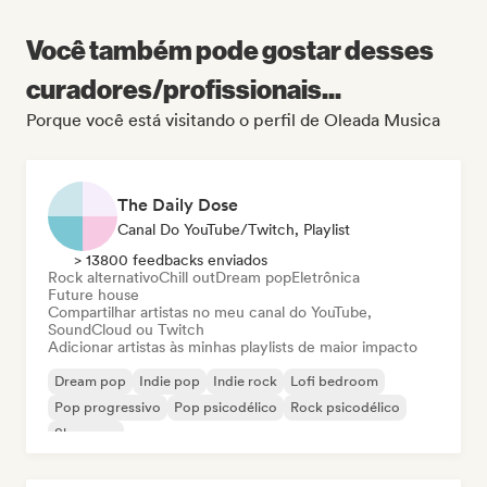
Você também pode gostar desses
curadores/profissionais...
Porque você está visitando o perfil de Oleada Musica
The Daily Dose
Canal Do YouTube/Twitch, Playlist
> 13800 feedbacks enviados
Rock alternativo
Chill out
Dream pop
Eletrônica
Future house
Compartilhar artistas no meu canal do YouTube,
SoundCloud ou Twitch
Adicionar artistas às minhas playlists de maior impacto
Dream pop
Indie pop
Indie rock
Lofi bedroom
Pop progressivo
Pop psicodélico
Rock psicodélico
Shoegaze