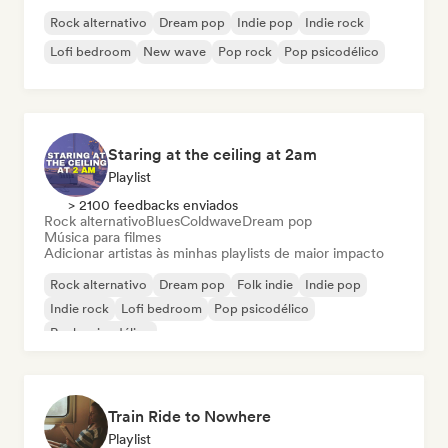
Rock alternativo
Dream pop
Indie pop
Indie rock
Lofi bedroom
New wave
Pop rock
Pop psicodélico
Staring at the ceiling at 2am
Playlist
> 2100 feedbacks enviados
Rock alternativo
Blues
Coldwave
Dream pop
Música para filmes
Adicionar artistas às minhas playlists de maior impacto
Rock alternativo
Dream pop
Folk indie
Indie pop
Indie rock
Lofi bedroom
Pop psicodélico
Rock psicodélico
Train Ride to Nowhere
Playlist