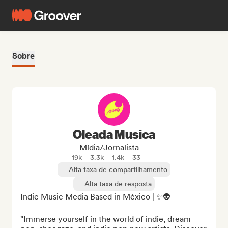
Sobre
Oleada Musica
Mídia/Jornalista
19k
3.3k
1.4k
33
Alta taxa de compartilhamento
Alta taxa de resposta
Indie Music Media Based in México | ✨👽

"Immerse yourself in the world of indie, dream 