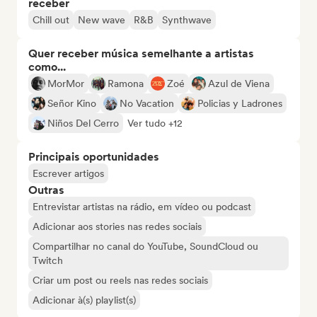
receber
Chill out
New wave
R&B
Synthwave
Quer receber música semelhante a artistas
como...
MorMor
Ramona
Zoé
Azul de Viena
Señor Kino
No Vacation
Policias y Ladrones
Niños Del Cerro
Ver tudo +12
Principais oportunidades
Escrever artigos
Outras
Entrevistar artistas na rádio, em vídeo ou podcast
Adicionar aos stories nas redes sociais
Compartilhar no canal do YouTube, SoundCloud ou
Twitch
Criar um post ou reels nas redes sociais
Adicionar à(s) playlist(s)