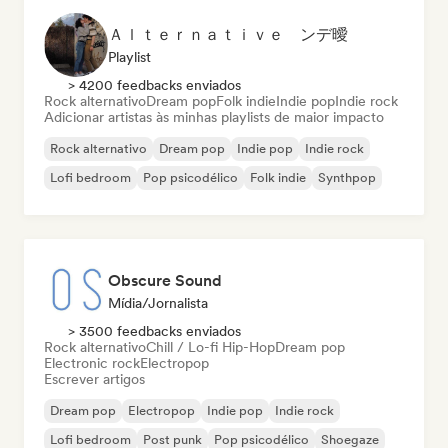
Ａｌｔｅｒｎａｔｉｖｅ ンデ曖
Playlist
> 4200 feedbacks enviados
Rock alternativo
Dream pop
Folk indie
Indie pop
Indie rock
Adicionar artistas às minhas playlists de maior impacto
Rock alternativo
Dream pop
Indie pop
Indie rock
Lofi bedroom
Pop psicodélico
Folk indie
Synthpop
Obscure Sound
Mídia/Jornalista
> 3500 feedbacks enviados
Rock alternativo
Chill / Lo-fi Hip-Hop
Dream pop
Electronic rock
Electropop
Escrever artigos
Dream pop
Electropop
Indie pop
Indie rock
Lofi bedroom
Post punk
Pop psicodélico
Shoegaze