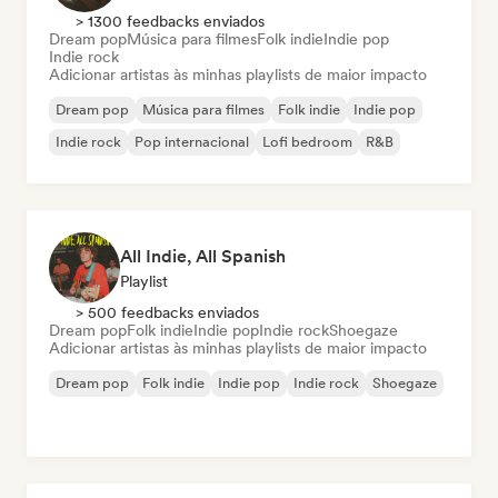
> 1300 feedbacks enviados
Dream pop
Música para filmes
Folk indie
Indie pop
Indie rock
Adicionar artistas às minhas playlists de maior impacto
Dream pop
Música para filmes
Folk indie
Indie pop
Indie rock
Pop internacional
Lofi bedroom
R&B
All Indie, All Spanish
Playlist
> 500 feedbacks enviados
Dream pop
Folk indie
Indie pop
Indie rock
Shoegaze
Adicionar artistas às minhas playlists de maior impacto
Dream pop
Folk indie
Indie pop
Indie rock
Shoegaze