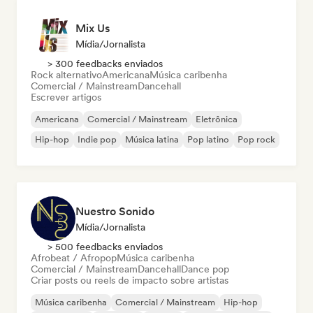
Mix Us
Mídia/Jornalista
> 300 feedbacks enviados
Rock alternativo
Americana
Música caribenha
Comercial / Mainstream
Dancehall
Escrever artigos
Americana
Comercial / Mainstream
Eletrônica
Hip-hop
Indie pop
Música latina
Pop latino
Pop rock
Nuestro Sonido
Mídia/Jornalista
> 500 feedbacks enviados
Afrobeat / Afropop
Música caribenha
Comercial / Mainstream
Dancehall
Dance pop
Criar posts ou reels de impacto sobre artistas
Música caribenha
Comercial / Mainstream
Hip-hop