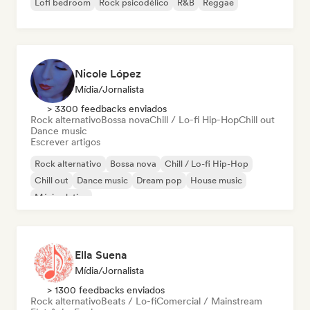
Lofi bedroom
Rock psicodélico
R&B
Reggae
Nicole López
Mídia/Jornalista
> 3300 feedbacks enviados
Rock alternativo
Bossa nova
Chill / Lo-fi Hip-Hop
Chill out
Dance music
Escrever artigos
Rock alternativo
Bossa nova
Chill / Lo-fi Hip-Hop
Chill out
Dance music
Dream pop
House music
Música latina
Ella Suena
Mídia/Jornalista
> 1300 feedbacks enviados
Rock alternativo
Beats / Lo-fi
Comercial / Mainstream