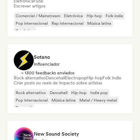
Eletrônica
Funk
Escrever artigos
Comercial / Mainstream
Eletrônica
Hip-hop
Folk indie
Pop internacional
Rap internacional
Música latina
Pop latino
Sotano
Influenciador
> 1300 feedbacks enviados
Rock alternativo
Dancehall
Electropop
Hip-hop
Folk indie
Criar posts ou reels de impacto sobre artistas
Rock alternativo
Dancehall
Hip-hop
Indie pop
Pop internacional
Música latina
Metal / Heavy metal
Pop rock
New Sound Society