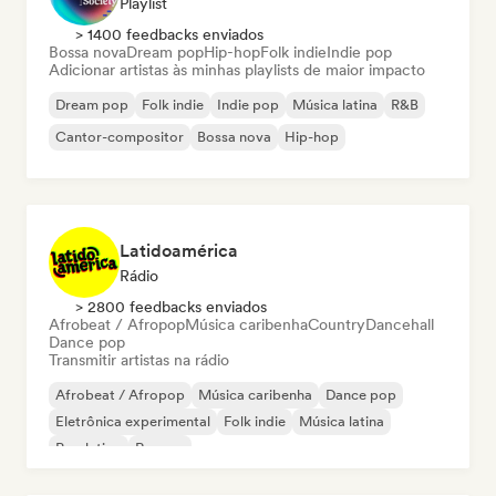
Playlist
> 1400 feedbacks enviados
Bossa nova
Dream pop
Hip-hop
Folk indie
Indie pop
Adicionar artistas às minhas playlists de maior impacto
Dream pop
Folk indie
Indie pop
Música latina
R&B
Cantor-compositor
Bossa nova
Hip-hop
Latidoamérica
Rádio
> 2800 feedbacks enviados
Afrobeat / Afropop
Música caribenha
Country
Dancehall
Dance pop
Transmitir artistas na rádio
Afrobeat / Afropop
Música caribenha
Dance pop
Eletrônica experimental
Folk indie
Música latina
Pop latino
Reggae