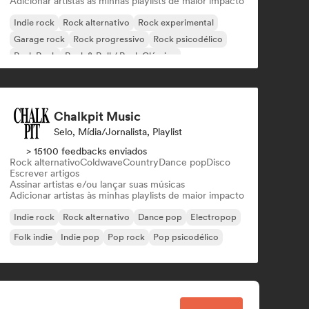
Adicionar artistas às minhas playlists de maior impacto
Indie rock
Rock alternativo
Rock experimental
Garage rock
Rock progressivo
Rock psicodélico
Punk Rock
Rock & Roll / Rock Clássico
Chalkpit Music
Selo, Mídia/Jornalista, Playlist
> 15100 feedbacks enviados
Rock alternativo
Coldwave
Country
Dance pop
Disco
Escrever artigos
Assinar artistas e/ou lançar suas músicas
Adicionar artistas às minhas playlists de maior impacto
Indie rock
Rock alternativo
Dance pop
Electropop
Folk indie
Indie pop
Pop rock
Pop psicodélico