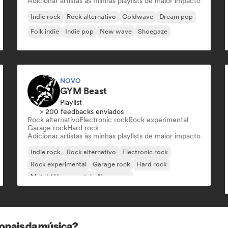
Adicionar artistas às minhas playlists de maior impacto
Indie rock
Rock alternativo
Coldwave
Dream pop
Folk indie
Indie pop
New wave
Shoegaze
NOVO
GYM Beast
Playlist
> 200 feedbacks enviados
Rock alternativo
Electronic rock
Rock experimental
Garage rock
Hard rock
Adicionar artistas às minhas playlists de maior impacto
Indie rock
Rock alternativo
Electronic rock
Rock experimental
Garage rock
Hard rock
Metal / Heavy metal
New wave
ionais da música?