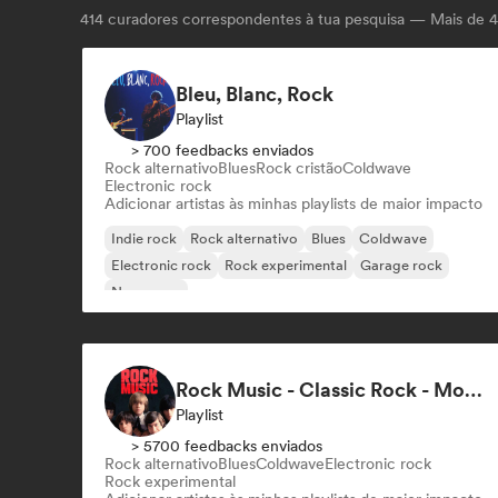
414
curadores correspondentes à tua pesquisa — Mais de 4.
Bleu, Blanc, Rock
Playlist
> 700 feedbacks enviados
Rock alternativo
Blues
Rock cristão
Coldwave
Electronic rock
Adicionar artistas às minhas playlists de maior impacto
Indie rock
Rock alternativo
Blues
Coldwave
Electronic rock
Rock experimental
Garage rock
New wave
Rock Music - Classic Rock - Modern Rock
Playlist
> 5700 feedbacks enviados
Rock alternativo
Blues
Coldwave
Electronic rock
Rock experimental