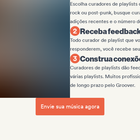
Escolha curadores de playlist
rock ou post-punk, busque cur
adições recentes e o número d
Receba feedback
Todo curador de playlist que v
responderem, você recebe seus 
Construa conexõe
Curadores de playlists dão fee
várias playlists. Muitos profis
de longo prazo pelo Groover.
Envie sua música agora