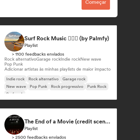
Começar
Surf Rock Music 🏄🏻‍♂️ (by Palmfy)
Playlist
> 1100 feedbacks enviados
Rock alternativo
Garage rock
Indie rock
New wave
Pop Punk
Adicionar artistas às minhas playlists de maior impacto
Indie rock
Rock alternativo
Garage rock
New wave
Pop Punk
Rock progressivo
Punk Rock
Surf rock
The End of a Movie (credit scenes) 🎞️ Cinematic Dream Pop & Bedroom Indie
Playlist
> 2500 feedbacks enviados