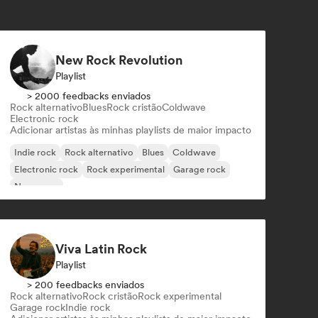
New Rock Revolution
Playlist
> 2000 feedbacks enviados
Rock alternativo
Blues
Rock cristão
Coldwave
Electronic rock
Adicionar artistas às minhas playlists de maior impacto
Indie rock
Rock alternativo
Blues
Coldwave
Electronic rock
Rock experimental
Garage rock
New wave
Viva Latin Rock
Playlist
> 200 feedbacks enviados
Rock alternativo
Rock cristão
Rock experimental
Garage rock
Indie rock