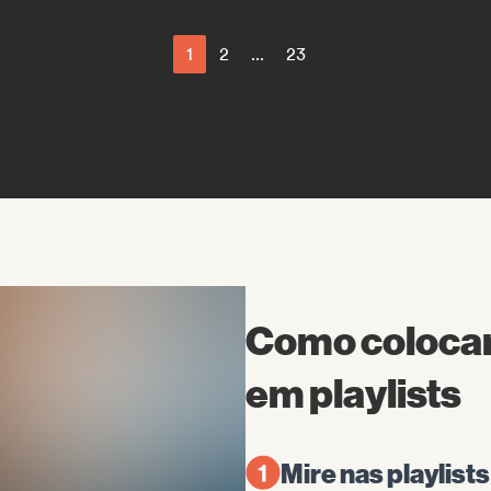
1
2
...
23
Como colocar
em playlists
Mire nas playlists