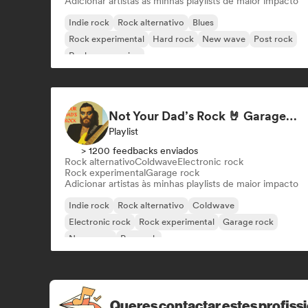
Adicionar artistas às minhas playlists de maior impacto
Indie rock
Rock alternativo
Blues
Rock experimental
Hard rock
New wave
Post rock
Rock progressivo
Not Your Dad’s Rock 🤘 Garage Rock, Alt-Rock & Indie Anthems
Playlist
> 1200 feedbacks enviados
Rock alternativo
Coldwave
Electronic rock
Rock experimental
Garage rock
Adicionar artistas às minhas playlists de maior impacto
Indie rock
Rock alternativo
Coldwave
Electronic rock
Rock experimental
Garage rock
New wave
Pop rock
Queres contactar estes profiss