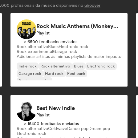
000 profissionais da música disponíveis no
Groover
Rock Music Anthems (MonkeyPlaylists)
Playlist
> 6500 feedbacks enviados
Rock alternativo
Blues
Electronic rock
Rock experimental
Garage rock
Adicionar artistas às minhas playlists de maior impacto
Indie rock
Rock alternativo
Blues
Electronic rock
Garage rock
Hard rock
Post punk
Rock progressivo
Best New Indie
Playlist
> 15400 feedbacks enviados
Rock alternativo
Coldwave
Dance pop
Dream pop
Electronic rock