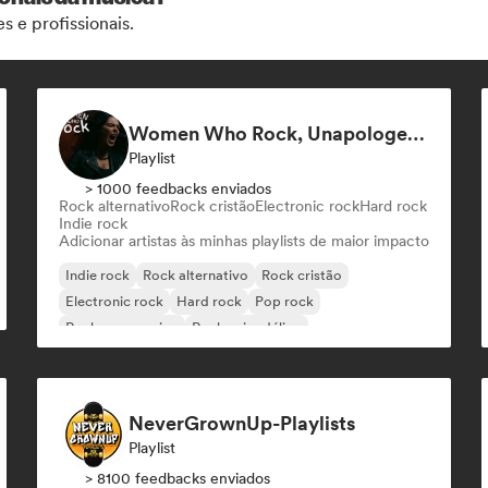
s e profissionais.
Women Who Rock, Unapologetically
Playlist
> 1000 feedbacks enviados
Rock alternativo
Rock cristão
Electronic rock
Hard rock
Indie rock
Adicionar artistas às minhas playlists de maior impacto
Indie rock
Rock alternativo
Rock cristão
Electronic rock
Hard rock
Pop rock
Rock progressivo
Rock psicodélico
NeverGrownUp-Playlists
Playlist
> 8100 feedbacks enviados