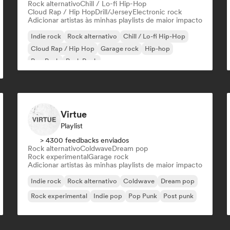
Rock alternativo
Chill / Lo-fi Hip-Hop
Cloud Rap / Hip Hop
Drill/Jersey
Electronic rock
Adicionar artistas às minhas playlists de maior impacto
Indie rock
Rock alternativo
Chill / Lo-fi Hip-Hop
Cloud Rap / Hip Hop
Garage rock
Hip-hop
Pop Punk
Punk Rock
Virtue
Playlist
> 4300 feedbacks enviados
Rock alternativo
Coldwave
Dream pop
Rock experimental
Garage rock
Adicionar artistas às minhas playlists de maior impacto
Indie rock
Rock alternativo
Coldwave
Dream pop
Rock experimental
Indie pop
Pop Punk
Post punk