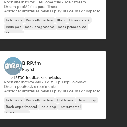
Rock alternativo
Blues
Comercial / Mainstream
Dream pop
Música para filmes
Adicionar artistas às minhas playlists de maior impacto
Indie rock
Rock alternativo
Blues
Garage rock
Indie pop
Rock progressivo
Rock psicodélico
Shoegaze
BIRP.fm
Playlist
> 12700 feedbacks enviados
Rock alternativo
Chill / Lo-fi Hip-Hop
Coldwave
Dream pop
Rock experimental
Adicionar artistas às minhas playlists de maior impacto
Indie rock
Rock alternativo
Coldwave
Dream pop
Rock experimental
Indie pop
Instrumental
Lofi bedroom