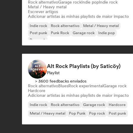
Rock alternativo
Garage rock
Indie pop
Indie rock
Metal / Heavy metal
Escrever artigos
Adicionar artistas às minhas playlists de maior impacto
Indie rock
Rock alternativo
Metal / Heavy metal
Post punk
Punk Rock
Garage rock
Indie pop
Pop rock
Alt Rock Playlists (by Saticöy)
Playlist
> 3600 feedbacks enviados
Rock alternativo
Blues
Rock experimental
Garage rock
Hardcore
Adicionar artistas às minhas playlists de maior impacto
Indie rock
Rock alternativo
Garage rock
Hardcore
Metal / Heavy metal
Pop Punk
Pop rock
Post punk