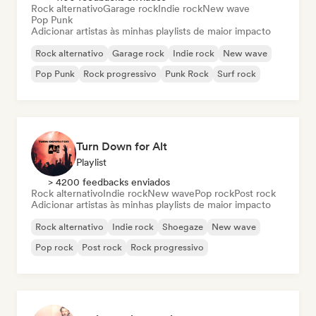
Rock alternativo
Garage rock
Indie rock
New wave
Pop Punk
Adicionar artistas às minhas playlists de maior impacto
Rock alternativo
Garage rock
Indie rock
New wave
Pop Punk
Rock progressivo
Punk Rock
Surf rock
Turn Down for Alt
Playlist
> 4200 feedbacks enviados
Rock alternativo
Indie rock
New wave
Pop rock
Post rock
Adicionar artistas às minhas playlists de maior impacto
Rock alternativo
Indie rock
Shoegaze
New wave
Pop rock
Post rock
Rock progressivo