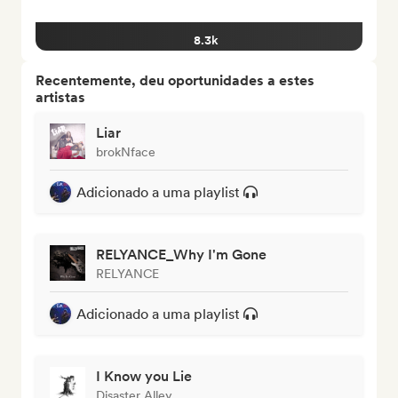
8.3k
Recentemente, deu oportunidades a estes
artistas
Liar
brokNface
Adicionado a uma playlist
RELYANCE_Why I'm Gone
RELYANCE
Adicionado a uma playlist
I Know you Lie
Disaster Alley