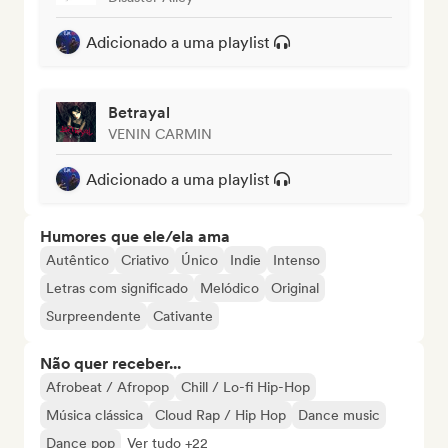
Adicionado a uma playlist
Betrayal
VENIN CARMIN
Adicionado a uma playlist
Humores que ele/ela ama
Autêntico
Criativo
Único
Indie
Intenso
Letras com significado
Melódico
Original
Surpreendente
Cativante
Não quer receber...
Afrobeat / Afropop
Chill / Lo-fi Hip-Hop
Música clássica
Cloud Rap / Hip Hop
Dance music
Dance pop
Ver tudo +22