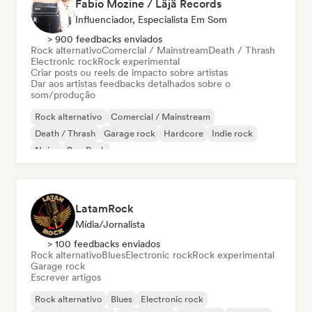
Fabio Mozine / Läjä Records
Influenciador, Especialista Em Som
> 900 feedbacks enviados
Rock alternativo
Comercial / Mainstream
Death / Thrash
Electronic rock
Rock experimental
Criar posts ou reels de impacto sobre artistas
Dar aos artistas feedbacks detalhados sobre o
som/produção
Rock alternativo
Comercial / Mainstream
Death / Thrash
Garage rock
Hardcore
Indie rock
Noise
Pop Punk
LatamRock
Mídia/Jornalista
> 100 feedbacks enviados
Rock alternativo
Blues
Electronic rock
Rock experimental
Garage rock
Escrever artigos
Rock alternativo
Blues
Electronic rock