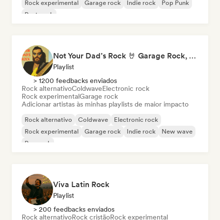
Rock experimental
Garage rock
Indie rock
Pop Punk
Post punk
Not Your Dad’s Rock 🤘 Garage Rock, Alt-Rock & Indie Anthems
Playlist
> 1200 feedbacks enviados
Rock alternativo
Coldwave
Electronic rock
Rock experimental
Garage rock
Adicionar artistas às minhas playlists de maior impacto
Rock alternativo
Coldwave
Electronic rock
Rock experimental
Garage rock
Indie rock
New wave
Pop rock
Viva Latin Rock
Playlist
> 200 feedbacks enviados
Rock alternativo
Rock cristão
Rock experimental