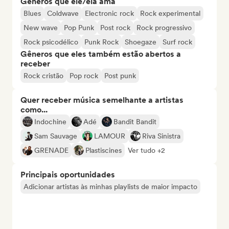
Gêneros que ele/ela ama
Blues
Coldwave
Electronic rock
Rock experimental
New wave
Pop Punk
Post rock
Rock progressivo
Rock psicodélico
Punk Rock
Shoegaze
Surf rock
Gêneros que eles também estão abertos a
receber
Rock cristão
Pop rock
Post punk
Quer receber música semelhante a artistas
como...
Indochine
Adé
Bandit Bandit
Sam Sauvage
LAMOUR
Riva Sinistra
GRENADE
Plastiscines
Ver tudo +2
Principais oportunidades
Adicionar artistas às minhas playlists de maior impacto