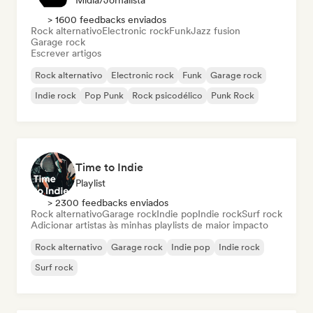
Mídia/Jornalista
> 1600 feedbacks enviados
Rock alternativo
Electronic rock
Funk
Jazz fusion
Garage rock
Escrever artigos
Rock alternativo
Electronic rock
Funk
Garage rock
Indie rock
Pop Punk
Rock psicodélico
Punk Rock
Time to Indie
Playlist
> 2300 feedbacks enviados
Rock alternativo
Garage rock
Indie pop
Indie rock
Surf rock
Adicionar artistas às minhas playlists de maior impacto
Rock alternativo
Garage rock
Indie pop
Indie rock
Surf rock