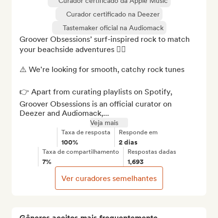
Curador certificado da Apple Music
Curador certificado na Deezer
Tastemaker oficial na Audiomack
Groover Obsessions’ surf-inspired rock to match 
your beachside adventures 🏄‍♀️

⚠️ We're looking for smooth, catchy rock tunes

👉 Apart from curating playlists on Spotify, 
Groover Obsessions is an official curator on 
Deezer and Audiomack,...
Veja mais
Taxa de resposta
Responde em
100%
2 dias
Taxa de compartilhamento
Respostas dadas
7%
1,693
Ver curadores semelhantes
Gêneros aceitos mais frequentemente