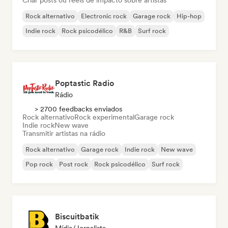
Criar posts ou reels de impacto sobre artistas
Rock alternativo
Electronic rock
Garage rock
Hip-hop
Indie rock
Rock psicodélico
R&B
Surf rock
Poptastic Radio
Rádio
> 2700 feedbacks enviados
Rock alternativo
Rock experimental
Garage rock
Indie rock
New wave
Transmitir artistas na rádio
Rock alternativo
Garage rock
Indie rock
New wave
Pop rock
Post rock
Rock psicodélico
Surf rock
Biscuitbatik