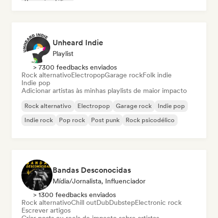
Pop psicodélico
Unheard Indie
Playlist
> 7300 feedbacks enviados
Rock alternativo
Electropop
Garage rock
Folk indie
Indie pop
Adicionar artistas às minhas playlists de maior impacto
Rock alternativo
Electropop
Garage rock
Indie pop
Indie rock
Pop rock
Post punk
Rock psicodélico
Bandas Desconocidas
Mídia/Jornalista, Influenciador
> 1300 feedbacks enviados
Rock alternativo
Chill out
Dub
Dubstep
Electronic rock
Escrever artigos