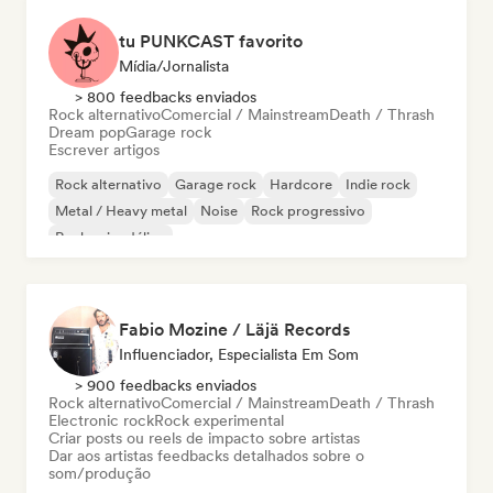
tu PUNKCAST favorito
Mídia/Jornalista
> 800 feedbacks enviados
Rock alternativo
Comercial / Mainstream
Death / Thrash
Dream pop
Garage rock
Escrever artigos
Rock alternativo
Garage rock
Hardcore
Indie rock
Metal / Heavy metal
Noise
Rock progressivo
Rock psicodélico
Fabio Mozine / Läjä Records
Influenciador, Especialista Em Som
> 900 feedbacks enviados
Rock alternativo
Comercial / Mainstream
Death / Thrash
Electronic rock
Rock experimental
Criar posts ou reels de impacto sobre artistas
Dar aos artistas feedbacks detalhados sobre o
som/produção