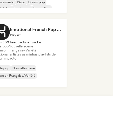
nce music
Disco
Dream pop
trônica
Electropop
French Pop
Emotional French Pop - pour un moment tranquille
Playlist
> 300 feedbacks enviados
ie pop
Nouvelle scene
nson Française/Variété
ionar artistas às minhas playlists de
or impacto
ie pop
Nouvelle scene
nson Française/Variété