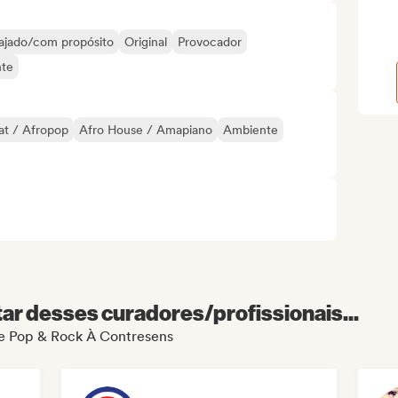
ajado/com propósito
Original
Provocador
nte
at / Afropop
Afro House / Amapiano
Ambiente
r desses curadores/profissionais...
 de Pop & Rock À Contresens