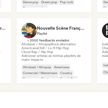
Dance pop
Dream pop
Pop rock
Da
Pop progressivo
Ele
Chanson Française/Variété
Fresh French touch for fresh pop songs
Nouvelle Scène Française : Pop, Indie & Chanson Émergente
Playlist
> 2000 feedbacks enviados
Afrobeat / Afropop
Rock alternativo
Ind
Americana
Chill / Lo-fi Hip-Hop
Cha
e
Cloud Rap / Hip Hop
Adic
Adicionar artistas às minhas playlists de
mai
maior impacto
Ind
Afrobeat / Afropop
Americana
Cha
Comercial / Mainstream
Country
Dance pop
Electropop
French Pop
Hip-hop