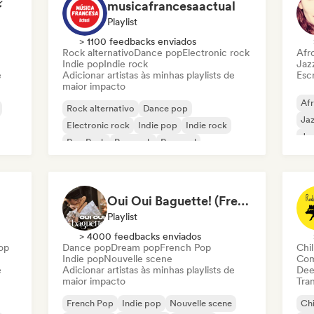
⚡
musicafrancesaactual
Playlist
> 1100 feedbacks enviados
Rock alternativo
Dance pop
Electronic rock
Afr
Indie pop
Indie rock
Jaz
e
Adicionar artistas às minhas playlists de
Escr
maior impacto
Af
Rock alternativo
Dance pop
Jaz
Electronic rock
Indie pop
Indie rock
Ja
Pop Punk
Pop rock
Pop soul
Oui Oui Baguette! (French Indie Pop's Finest)
Playlist
> 4000 feedbacks enviados
op
Dance pop
Dream pop
French Pop
Chi
Indie pop
Nouvelle scene
Com
e
Adicionar artistas às minhas playlists de
Dee
maior impacto
Tran
French Pop
Indie pop
Nouvelle scene
Chi