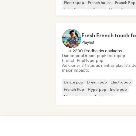
Electropop
French house
French Pop
Indie Dance
Indie pop
Nouvelle scene
Playlist
> 2200 feedbacks enviados
Dance pop
Dream pop
Electropop
French Pop
Hyperpop
Adicionar artistas às minhas playlists d
maior impacto
Dance pop
Dream pop
Electropop
French Pop
Hyperpop
Indie pop
Nouvelle scene
Synthpop