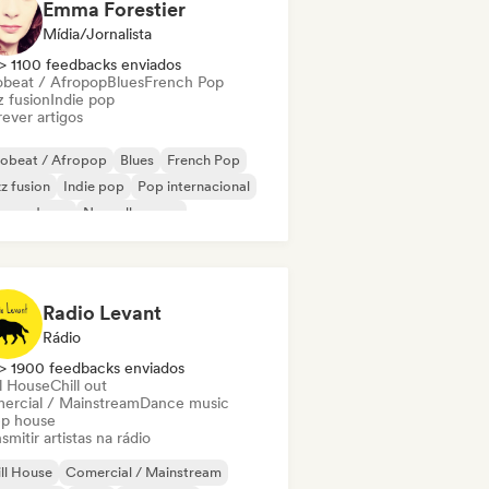
Emma Forestier
Mídia/Jornalista
> 1100 feedbacks enviados
obeat / Afropop
Blues
French Pop
z fusion
Indie pop
ever artigos
robeat / Afropop
Blues
French Pop
z fusion
Indie pop
Pop internacional
zz moderno
Nouvelle scene
Radio Levant
Rádio
> 1900 feedbacks enviados
ll House
Chill out
ercial / Mainstream
Dance music
p house
smitir artistas na rádio
ll House
Comercial / Mainstream