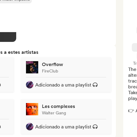
 a estes artistas
T
Overflow
The 
FireClub
alte
trac
Adicionado a uma playlist
brea
Tak
play
Les complexes
👉 A
Walter Gang
Adicionado a uma playlist