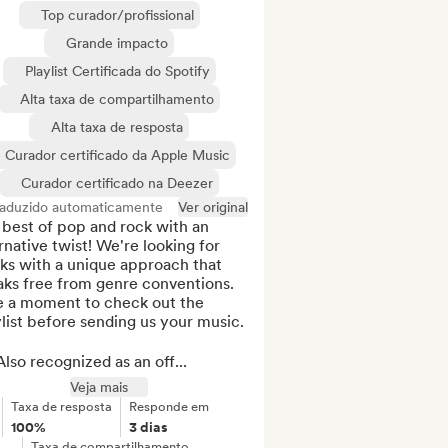
Top curador/profissional
Grande impacto
Playlist Certificada do Spotify
Alta taxa de compartilhamento
Alta taxa de resposta
Curador certificado da Apple Music
Curador certificado na Deezer
raduzido automaticamente
Ver original
best of pop and rock with an 
rnative twist! We're looking for 
ks with a unique approach that 
ks free from genre conventions. 
e a moment to check out the 
list before sending us your music.

lso recognized as an off...
Veja mais
Taxa de resposta
Responde em
100%
3 dias
Taxa de compartilhamento