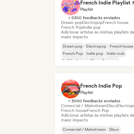
French Indie Playlist 
Playlist
> 5300 feedbacks enviados
Dream pop
Electropop
French house
French Pop
Indie pop
Adicionar artistas às minhas playlists d
maior impacto
Dream pop
Electropop
French house
French Pop
Indie pop
Indie rock
Lofi bedroom
Nouvelle scene
French Indie Pop
Playlist
> 3000 feedbacks enviados
Comercial / Mainstream
Disco
Electrop
French house
French Pop
Adicionar artistas às minhas playlists d
maior impacto
Comercial / Mainstream
Disco