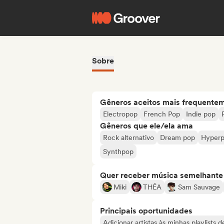
Sobre
Gêneros aceitos mais frequente
Electropop
French Pop
Indie pop
Gêneros que ele/ela ama
Rock alternativo
Dream pop
Hyper
Synthpop
Quer receber música semelhante a
Miki
THÉA
Sam Sauvage
Principais oportunidades
Adicionar artistas às minhas playlists 