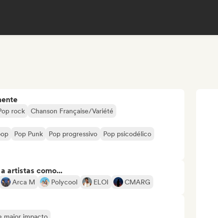
mente
Pop rock
Chanson Française/Variété
pop
Pop Punk
Pop progressivo
Pop psicodélico
 artistas como...
Arca M
Polycool
ELOI
CMARG
de maior impacto