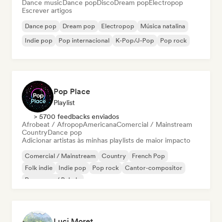
Dance music
Dance pop
Disco
Dream pop
Electropop
Escrever artigos
Dance pop
Dream pop
Electropop
Música natalina
Indie pop
Pop internacional
K-Pop/J-Pop
Pop rock
Pop Place
Playlist
> 5700 feedbacks enviados
Afrobeat / Afropop
Americana
Comercial / Mainstream
Country
Dance pop
Adicionar artistas às minhas playlists de maior impacto
Comercial / Mainstream
Country
French Pop
Folk indie
Indie pop
Pop rock
Cantor-compositor
Pop suave / Balada
Luci Moret