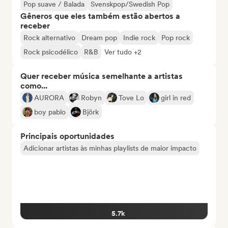
Pop suave / Balada
Svenskpop/Swedish Pop
Gêneros que eles também estão abertos a
receber
Rock alternativo
Dream pop
Indie rock
Pop rock
Rock psicodélico
R&B
Ver tudo +2
Quer receber música semelhante a artistas
como...
AURORA
Robyn
Tove Lo
girl in red
boy pablo
Björk
Principais oportunidades
Adicionar artistas às minhas playlists de maior impacto
5.7k