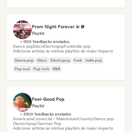
Prom Night Forever 💫🪩
Playlist
> 1100 feedbacks enviados
Dance pop
Disco
Electropop
Funk
Indie pop
Adicionar artistas às minhas playlists de maior impacto
Dance pop
Disco
Electropop
Funk
Indie pop
Pop soul
Pop rock
R&B
Feel-Good Pop
Playlist
> 3300 feedbacks enviados
Americana
Comercial / Mainstream
Country
Dance pop
Deutschpop/German Pop
Adicionar artistas às minhas playlists de maior impacto