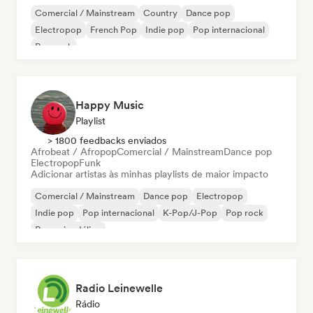
Comercial / Mainstream
Country
Dance pop
Electropop
French Pop
Indie pop
Pop internacional
Pop rock
Happy Music
Playlist
> 1800 feedbacks enviados
Afrobeat / Afropop
Comercial / Mainstream
Dance pop
Electropop
Funk
Adicionar artistas às minhas playlists de maior impacto
Comercial / Mainstream
Dance pop
Electropop
Indie pop
Pop internacional
K-Pop/J-Pop
Pop rock
Pop psicodélico
Radio Leinewelle
Rádio