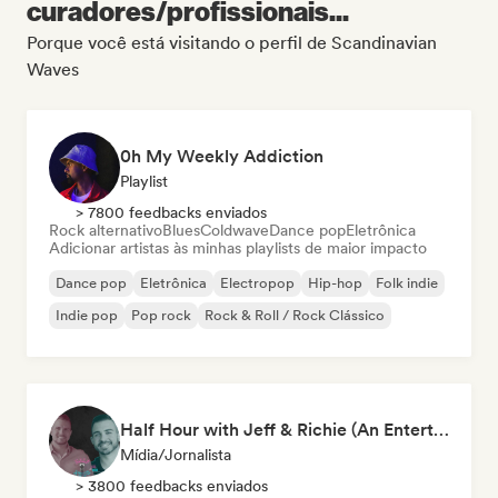
curadores/profissionais...
Porque você está visitando o perfil de Scandinavian
Waves
0h My Weekly Addiction
Playlist
> 7800 feedbacks enviados
Rock alternativo
Blues
Coldwave
Dance pop
Eletrônica
Adicionar artistas às minhas playlists de maior impacto
Dance pop
Eletrônica
Electropop
Hip-hop
Folk indie
Indie pop
Pop rock
Rock & Roll / Rock Clássico
Half Hour with Jeff & Richie (An Entertainment Podcast)
Mídia/Jornalista
> 3800 feedbacks enviados