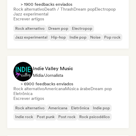
> 1900 feedbacks enviados
Rock alternativo
Death / Thrash
Dream pop
Electropop
Jazz experimental
Escrever artigos
Rock alternativo
Dream pop
Electropop
Jazz experimental
Hip-hop
Indie pop
Noise
Pop rock
Indie Valley Music
Mídia/Jornalista
> 6900 feedbacks enviados
Rock alternativo
Americana
Música árabe
Dream pop
Eletrônica
Escrever artigos
Rock alternativo
Americana
Eletrônica
Indie pop
Indie rock
Post punk
Post rock
Rock psicodélico