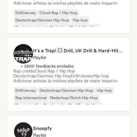
Adicionar artistas às minhas playlists de maior impacto
Drill/Jersey
Cloud Rap / Hip Hop
Deutschrap/German Hip-Hop
Hip-hop
Rap internacional
Nederhop/Dutch Hip-Hop
Rap em inglês
Rap francês
It's a Trap! 💥 Drill, UK Drill & Hard-Hitting Trap
Playlist
> 2600 feedbacks enviados
Rap cristão
Cloud Rap / Hip Hop
Deutschrap/German Hip-Hop
Drill/Jersey
Hip-hop
Adicionar artistas às minhas playlists de maior impacto
Drill/Jersey
Deutschrap/German Hip-Hop
Hip-hop
Rap internacional
Nederhop/Dutch Hip-Hop
Rap em inglês
Rap francês
Rap/Trap Italiano
Snoopfy
Playlist