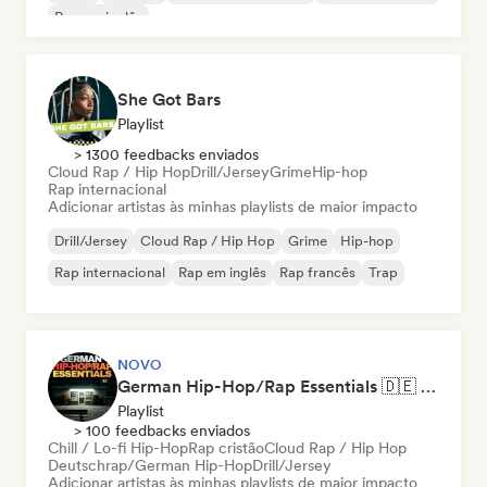
Rap em inglês
She Got Bars
Playlist
> 1300 feedbacks enviados
Cloud Rap / Hip Hop
Drill/Jersey
Grime
Hip-hop
Rap internacional
Adicionar artistas às minhas playlists de maior impacto
Drill/Jersey
Cloud Rap / Hip Hop
Grime
Hip-hop
Rap internacional
Rap em inglês
Rap francês
Trap
NOVO
German Hip-Hop/Rap Essentials 🇩🇪 Deutschrap, Cloud Rap & Trap
Playlist
> 100 feedbacks enviados
Chill / Lo-fi Hip-Hop
Rap cristão
Cloud Rap / Hip Hop
Deutschrap/German Hip-Hop
Drill/Jersey
Adicionar artistas às minhas playlists de maior impacto