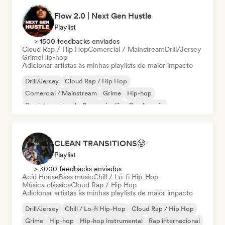
Flow 2.0 | Next Gen Hustle
Playlist
> 1500 feedbacks enviados
Cloud Rap / Hip Hop
Comercial / Mainstream
Drill/Jersey
Grime
Hip-hop
Adicionar artistas às minhas playlists de maior impacto
Drill/Jersey
Cloud Rap / Hip Hop
Comercial / Mainstream
Grime
Hip-hop
Rap internacional
Rap em inglês
Rap francês
CLEAN TRANSITIONS😤
Playlist
> 3000 feedbacks enviados
Acid House
Bass music
Chill / Lo-fi Hip-Hop
Música clássica
Cloud Rap / Hip Hop
Adicionar artistas às minhas playlists de maior impacto
Drill/Jersey
Chill / Lo-fi Hip-Hop
Cloud Rap / Hip Hop
Grime
Hip-hop
Hip-hop instrumental
Rap internacional