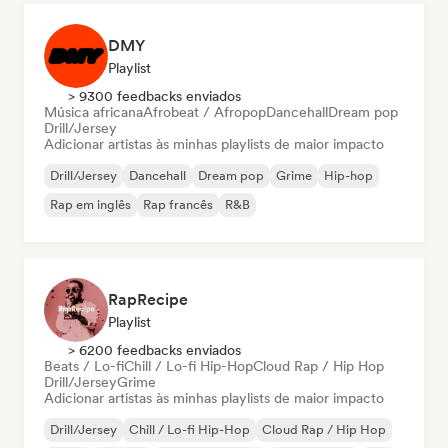
DMY
Playlist
> 9300 feedbacks enviados
Música africana
Afrobeat / Afropop
Dancehall
Dream pop
Drill/Jersey
Adicionar artistas às minhas playlists de maior impacto
Drill/Jersey
Dancehall
Dream pop
Grime
Hip-hop
Rap em inglês
Rap francês
R&B
RapRecipe
Playlist
> 6200 feedbacks enviados
Beats / Lo-fi
Chill / Lo-fi Hip-Hop
Cloud Rap / Hip Hop
Drill/Jersey
Grime
Adicionar artistas às minhas playlists de maior impacto
Drill/Jersey
Chill / Lo-fi Hip-Hop
Cloud Rap / Hip Hop