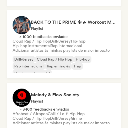
Hip-hop instrumental
BACK TO THE PRIME 🔱🔥 Workout Motivation Playlist
Playlist
> 1000 feedbacks enviados
Cloud Rap / Hip Hop
Drill/Jersey
Hip-hop
Hip-hop instrumental
Rap internacional
Adicionar artistas às minhas playlists de maior impacto
Drill/Jersey
Cloud Rap / Hip Hop
Hip-hop
Rap internacional
Rap em inglês
Trap
Hip-hop instrumental
Melody & Flow Society
Playlist
> 3400 feedbacks enviados
Afrobeat / Afropop
Chill / Lo-fi Hip-Hop
Cloud Rap / Hip Hop
Drill/Jersey
Grime
Adicionar artistas às minhas playlists de maior impacto