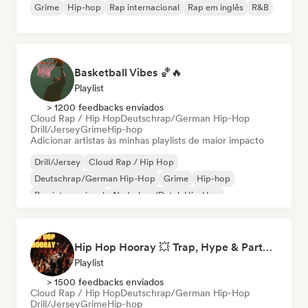
Grime
Hip-hop
Rap internacional
Rap em inglês
R&B
Basketball Vibes 🏀🔥
Playlist
> 1200 feedbacks enviados
Cloud Rap / Hip Hop
Deutschrap/German Hip-Hop
Drill/Jersey
Grime
Hip-hop
Adicionar artistas às minhas playlists de maior impacto
Drill/Jersey
Cloud Rap / Hip Hop
Deutschrap/German Hip-Hop
Grime
Hip-hop
Rap internacional
Nederhop/Dutch Hip-Hop
Rap em inglês
Hip Hop Hooray 💥 Trap, Hype & Party Rap Bangers
Playlist
> 1500 feedbacks enviados
Cloud Rap / Hip Hop
Deutschrap/German Hip-Hop
Drill/Jersey
Grime
Hip-hop