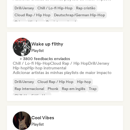
Drill/Jersey
Chill / Lo-fi Hip-Hop
Rap cristão
Cloud Rap / Hip Hop
Deutschrap/German Hip-Hop
Grime
Hip-hop
Rap internacional
Wake up f1lthy
Playlist
> 3800 feedbacks enviados
Chill / Lo-fi Hip-Hop
Cloud Rap / Hip Hop
Drill/Jersey
Hip-hop
Hip-hop instrumental
Adicionar artistas às minhas playlists de maior impacto
Drill/Jersey
Cloud Rap / Hip Hop
Hip-hop
Rap internacional
Phonk
Rap em inglês
Trap
Chill / Lo-fi Hip-Hop
Cool Vibes
Playlist