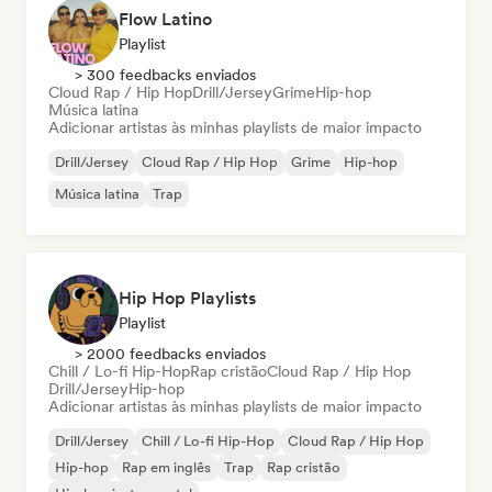
Flow Latino
Playlist
> 300 feedbacks enviados
Cloud Rap / Hip Hop
Drill/Jersey
Grime
Hip-hop
Música latina
Adicionar artistas às minhas playlists de maior impacto
Drill/Jersey
Cloud Rap / Hip Hop
Grime
Hip-hop
Música latina
Trap
Hip Hop Playlists
Playlist
> 2000 feedbacks enviados
Chill / Lo-fi Hip-Hop
Rap cristão
Cloud Rap / Hip Hop
Drill/Jersey
Hip-hop
Adicionar artistas às minhas playlists de maior impacto
Drill/Jersey
Chill / Lo-fi Hip-Hop
Cloud Rap / Hip Hop
Hip-hop
Rap em inglês
Trap
Rap cristão