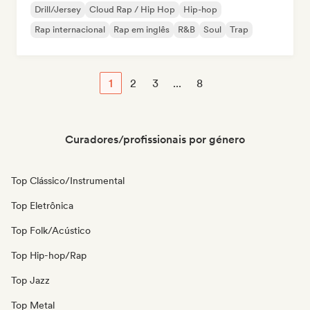
Drill/Jersey
Cloud Rap / Hip Hop
Hip-hop
Rap internacional
Rap em inglês
R&B
Soul
Trap
1
2
3
...
8
Curadores/profissionais por género
Top Clássico/Instrumental
Top Eletrônica
Top Folk/Acústico
Top Hip-hop/Rap
Top Jazz
Top Metal