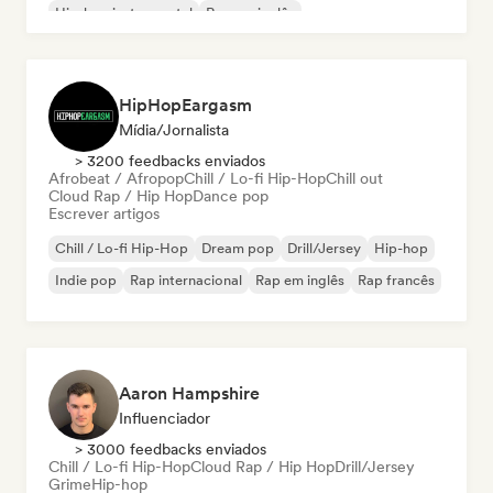
Hip-hop instrumental
Rap em inglês
HipHopEargasm
Mídia/Jornalista
> 3200 feedbacks enviados
Afrobeat / Afropop
Chill / Lo-fi Hip-Hop
Chill out
Cloud Rap / Hip Hop
Dance pop
Escrever artigos
Chill / Lo-fi Hip-Hop
Dream pop
Drill/Jersey
Hip-hop
Indie pop
Rap internacional
Rap em inglês
Rap francês
Aaron Hampshire
Influenciador
> 3000 feedbacks enviados
Chill / Lo-fi Hip-Hop
Cloud Rap / Hip Hop
Drill/Jersey
Grime
Hip-hop