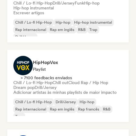
Chill / Lo-fi Hip-Hop
Drill/Jersey
Funk
Hip-hop
Hip-hop instrumental
Escrever artigos
Chill / Lo-fi Hip-Hop
Hip-hop
Hip-hop instrumental
Rap internacional
Rap em inglês
R&B
Trap
Drill/Jersey
HipHopVox
Playlist
> 7100 feedbacks enviados
Chill / Lo-fi Hip-Hop
Chill out
Cloud Rap / Hip Hop
Dream pop
Drill/Jersey
Adicionar artistas às minhas playlists de maior impacto
Chill / Lo-fi Hip-Hop
Drill/Jersey
Hip-hop
Rap internacional
Rap em inglês
Rap francês
R&B
Trap