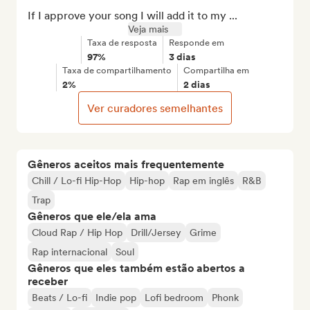
If I approve your song I will add it to my ...
Veja mais
Taxa de resposta
Responde em
97%
3 dias
Taxa de compartilhamento
Compartilha em
2%
2 dias
Ver curadores semelhantes
Gêneros aceitos mais frequentemente
Chill / Lo-fi Hip-Hop
Hip-hop
Rap em inglês
R&B
Trap
Gêneros que ele/ela ama
Cloud Rap / Hip Hop
Drill/Jersey
Grime
Rap internacional
Soul
Gêneros que eles também estão abertos a
receber
Beats / Lo-fi
Indie pop
Lofi bedroom
Phonk