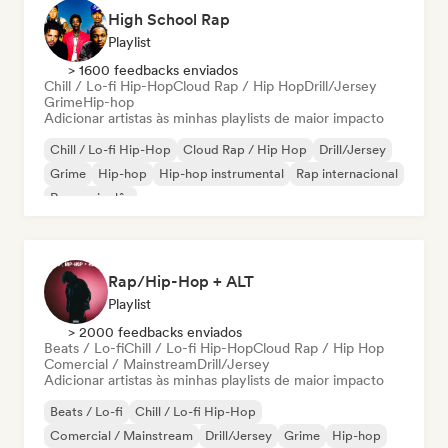
High School Rap
Playlist
> 1600 feedbacks enviados
Chill / Lo-fi Hip-Hop
Cloud Rap / Hip Hop
Drill/Jersey
Grime
Hip-hop
Adicionar artistas às minhas playlists de maior impacto
Chill / Lo-fi Hip-Hop
Cloud Rap / Hip Hop
Drill/Jersey
Grime
Hip-hop
Hip-hop instrumental
Rap internacional
Rap em inglês
Rap/Hip-Hop + ALT
Playlist
> 2000 feedbacks enviados
Beats / Lo-fi
Chill / Lo-fi Hip-Hop
Cloud Rap / Hip Hop
Comercial / Mainstream
Drill/Jersey
Adicionar artistas às minhas playlists de maior impacto
Beats / Lo-fi
Chill / Lo-fi Hip-Hop
Comercial / Mainstream
Drill/Jersey
Grime
Hip-hop