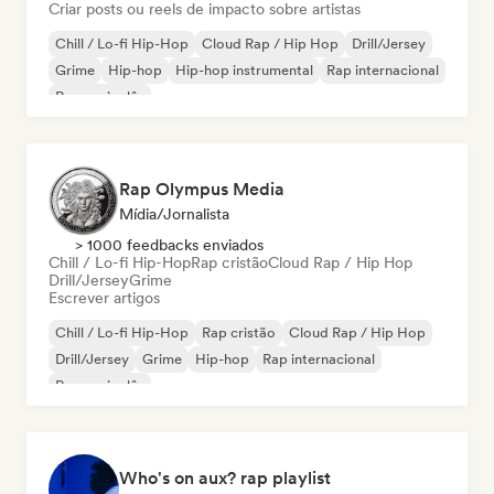
Criar posts ou reels de impacto sobre artistas
Chill / Lo-fi Hip-Hop
Cloud Rap / Hip Hop
Drill/Jersey
Grime
Hip-hop
Hip-hop instrumental
Rap internacional
Rap em inglês
Rap Olympus Media
Mídia/Jornalista
> 1000 feedbacks enviados
Chill / Lo-fi Hip-Hop
Rap cristão
Cloud Rap / Hip Hop
Drill/Jersey
Grime
Escrever artigos
Chill / Lo-fi Hip-Hop
Rap cristão
Cloud Rap / Hip Hop
Drill/Jersey
Grime
Hip-hop
Rap internacional
Rap em inglês
Who's on aux? rap playlist