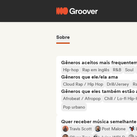
Sobre
Gêneros aceitos mais frequente
Hip-hop
Rap em inglês
R&B
Soul
Gêneros que ele/ela ama
Cloud Rap / Hip Hop
Drill/Jersey
Ra
Gêneros que eles também estão 
Afrobeat / Afropop
Chill / Lo-fi Hip
Pop urbano
Quer receber música semelhante a
Travis Scott
Post Malone