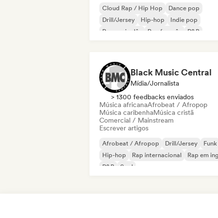
Cloud Rap / Hip Hop
Dance pop
Drill/Jersey
Hip-hop
Indie pop
Rap em inglês
Rap francês
R&B
Black Music Central
Mídia/Jornalista
> 1300 feedbacks enviados
Música africana
Afrobeat / Afropop
Música caribenha
Música cristã
Comercial / Mainstream
Escrever artigos
Afrobeat / Afropop
Drill/Jersey
Funk
Hip-hop
Rap internacional
Rap em ing
R&B
Soul