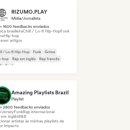
RIZUMO.PLAY
Mídia/Jornalista
> 1600 feedbacks enviados
ca brasileira
Chill / Lo-fi Hip-Hop
Funk
me
Hip-hop
ever artigos
ll / Lo-fi Hip-Hop
Funk
Grime
p-hop
Rap em inglês
Rap francês
B
Soul
Amazing Playlists Brazil
Playlist
> 2800 feedbacks enviados
l/Jersey
Funk
Rap internacional
 em inglês
R&B
ionar artistas às minhas playlists de
or impacto