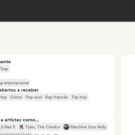
mente
Trap
p internacional
abertos a receber
-Hop
Grime
Pop soul
Rap francês
Trip hop
 artistas como...
Lil Nas X
Tyler, The Creator
Machine Gun Kelly