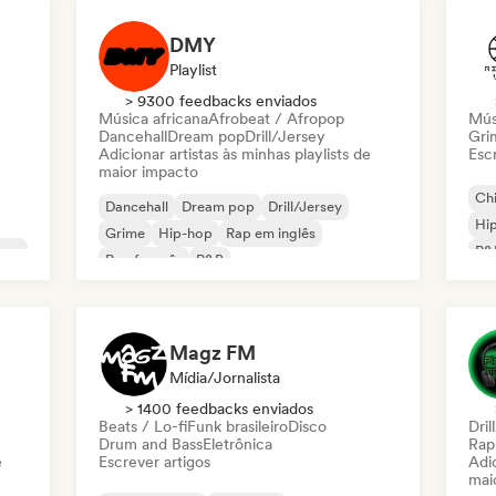
DMY
Playlist
> 9300 feedbacks enviados
Música africana
Afrobeat / Afropop
Músi
Dancehall
Dream pop
Drill/Jersey
Gri
Adicionar artistas às minhas playlists de
Escr
maior impacto
Chi
Dancehall
Dream pop
Drill/Jersey
Hi
Grime
Hip-hop
Rap em inglês
gae
R&
Rap francês
R&B
Magz FM
Mídia/Jornalista
> 1400 feedbacks enviados
Beats / Lo-fi
Funk brasileiro
Disco
Dril
Drum and Bass
Eletrônica
Rap
e
Escrever artigos
Adic
mai