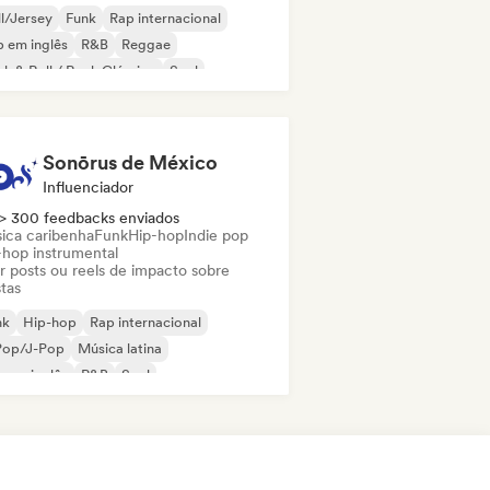
ll/Jersey
Funk
Rap internacional
 em inglês
R&B
Reggae
k & Roll / Rock Clássico
Soul
Sonōrus de México
Influenciador
> 300 feedbacks enviados
ica caribenha
Funk
Hip-hop
Indie pop
-hop instrumental
ar posts ou reels de impacto sobre
stas
nk
Hip-hop
Rap internacional
Pop/J-Pop
Música latina
 em inglês
R&B
Soul