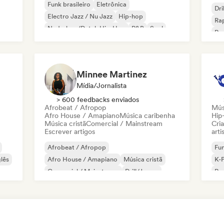
Funk brasileiro
Eletrônica
Dri
Electro Jazz / Nu Jazz
Hip-hop
Rap
Nederhop/Dutch Hip-Hop
R&B
Soul
Roc
Beats / Lo-fi
Minnee Martinez
Mídia/Jornalista
> 600 feedbacks enviados
Afrobeat / Afropop
Mús
Afro House / Amapiano
Música caribenha
Hip
Música cristã
Comercial / Mainstream
Cri
Escrever artigos
arti
Afrobeat / Afropop
Fu
lês
Afro House / Amapiano
Música cristã
K-
Comercial / Mainstream
Drill/Jersey
Rap
Hip-hop
Rap em inglês
R&B