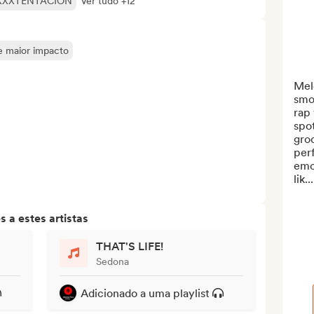
XXXTENTACION
Ver tudo +12
de maior impacto
Mel
smo
rap 
spot
groo
perf
emo
lik...
 a estes artistas
THAT'S LIFE!
Sedona
Adicionado a uma playlist