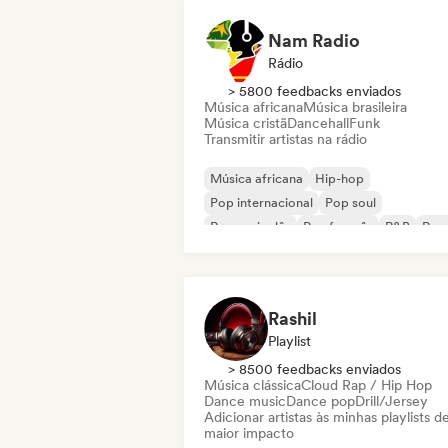
Nam Radio
Rádio
> 5800 feedbacks enviados
Música africana
Música brasileira
Música cristã
Dancehall
Funk
Transmitir artistas na rádio
Música africana
Hip-hop
Pop internacional
Pop soul
Rap em inglês
Rap francês
R&B
Reg
Rashil
Playlist
> 8500 feedbacks enviados
Música clássica
Cloud Rap / Hip Hop
Dance music
Dance pop
Drill/Jersey
Adicionar artistas às minhas playlists d
maior impacto