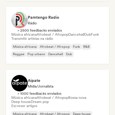
Pamtengo Radio
Rádio
> 2500 feedbacks enviados
Música africana
Afrobeat / Afropop
Dancehall
Dub
Funk
Transmitir artistas na rádio
Música africana
Afrobeat / Afropop
Funk
R&B
Reggae
Pop urbano
Dancehall
Dub
Aipate
Mídia/Jornalista
> 1000 feedbacks enviados
Música africana
Afrobeat / Afropop
Bossa nova
Deep house
Dream pop
Escrever artigos
Música africana
Afrobeat / Afropop
Deep house