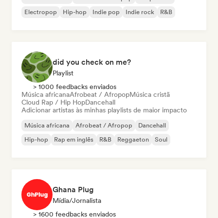
Electropop
Hip-hop
Indie pop
Indie rock
R&B
did you check on me?
Playlist
> 1000 feedbacks enviados
Música africana
Afrobeat / Afropop
Música cristã
Cloud Rap / Hip Hop
Dancehall
Adicionar artistas às minhas playlists de maior impacto
Música africana
Afrobeat / Afropop
Dancehall
Hip-hop
Rap em inglês
R&B
Reggaeton
Soul
Ghana Plug
Mídia/Jornalista
> 1600 feedbacks enviados