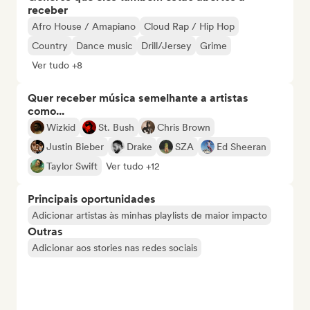
receber
Afro House / Amapiano
Cloud Rap / Hip Hop
Country
Dance music
Drill/Jersey
Grime
Ver tudo +8
Quer receber música semelhante a artistas
como...
Wizkid
St. Bush
Chris Brown
Justin Bieber
Drake
SZA
Ed Sheeran
Taylor Swift
Ver tudo +12
Principais oportunidades
Adicionar artistas às minhas playlists de maior impacto
Outras
Adicionar aos stories nas redes sociais