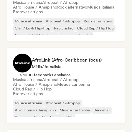
Música africana
Afrobeat / Afropop
Afro House / Amapiano
Rock alternativo
Música italiana
Escrever artigos
Música africana
Afrobeat / Afropop
Rock alternativo
Chill / Lo-fi Hip-Hop
Rap cristão
Cloud Rap / Hip Hop
Comercial / Mainstream
Jazz experimental
AfroLink (Afro-Caribbean focus)
Mídia/Jornalista
> 1000 feedbacks enviados
Música africana
Afrobeat / Afropop
Afro House / Amapiano
Música caribenha
Cloud Rap / Hip Hop
Escrever artigos
Música africana
Afrobeat / Afropop
Afro House / Amapiano
Música caribenha
Dancehall
Rap em inglês
Rap francês
R&B