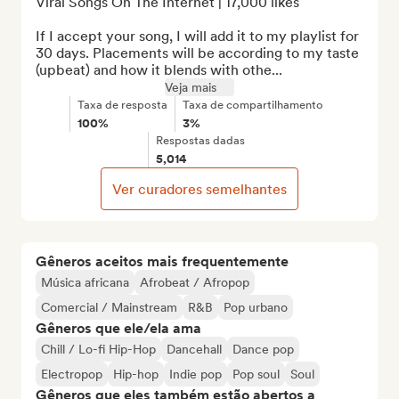
Viral Songs On The Internet | 17,000 likes

If I accept your song, I will add it to my playlist for 
30 days. Placements will be according to my taste 
(upbeat) and how it blends with othe...
Veja mais
Taxa de resposta
Taxa de compartilhamento
100%
3%
Respostas dadas
5,014
Ver curadores semelhantes
Gêneros aceitos mais frequentemente
Música africana
Afrobeat / Afropop
Comercial / Mainstream
R&B
Pop urbano
Gêneros que ele/ela ama
Chill / Lo-fi Hip-Hop
Dancehall
Dance pop
Electropop
Hip-hop
Indie pop
Pop soul
Soul
Gêneros que eles também estão abertos a