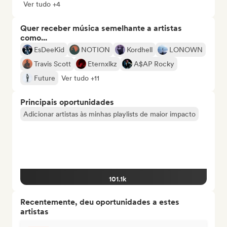
Ver tudo +4
Quer receber música semelhante a artistas
como...
EsDeeKid
NOTION
Kordhell
LONOWN
Travis Scott
Eternxlkz
A$AP Rocky
Future
Ver tudo +11
Principais oportunidades
Adicionar artistas às minhas playlists de maior impacto
101.1k
Recentemente, deu oportunidades a estes
artistas