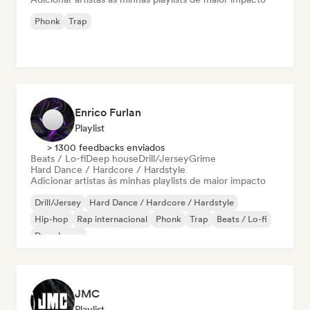
Phonk
Trap
Enrico Furlan
Playlist
> 1300 feedbacks enviados
Beats / Lo-fi
Deep house
Drill/Jersey
Grime
Hard Dance / Hardcore / Hardstyle
Adicionar artistas às minhas playlists de maior impacto
Drill/Jersey
Hard Dance / Hardcore / Hardstyle
Hip-hop
Rap internacional
Phonk
Trap
Beats / Lo-fi
Deep house
JMC
Playlist