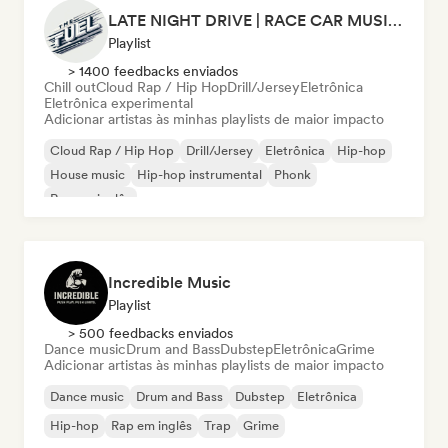
LATE NIGHT DRIVE | RACE CAR MUSIC (by THEFUEL)
Playlist
> 1400 feedbacks enviados
Chill out
Cloud Rap / Hip Hop
Drill/Jersey
Eletrônica
Eletrônica experimental
Adicionar artistas às minhas playlists de maior impacto
Cloud Rap / Hip Hop
Drill/Jersey
Eletrônica
Hip-hop
House music
Hip-hop instrumental
Phonk
Rap em inglês
Incredible Music
Playlist
> 500 feedbacks enviados
Dance music
Drum and Bass
Dubstep
Eletrônica
Grime
Adicionar artistas às minhas playlists de maior impacto
Dance music
Drum and Bass
Dubstep
Eletrônica
Hip-hop
Rap em inglês
Trap
Grime