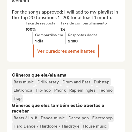
workout.

For the songs approved: I will add to my playlist in 
the Top 20 (positions 1–20) for at least 1 month.
Taxa de resposta
Taxa de compartilhamento
100%
1%
Compartilha em
Respostas dadas
1 dia
2,180
Ver curadores semelhantes
Gêneros que ele/ela ama
Bass music
Drill/Jersey
Drum and Bass
Dubstep
Eletrônica
Hip-hop
Phonk
Rap em inglês
Techno
Trap
Gêneros que eles também estão abertos a
receber
Beats / Lo-fi
Dance music
Dance pop
Electropop
Hard Dance / Hardcore / Hardstyle
House music