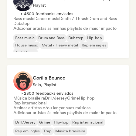
Playlist
> 4600 feedbacks enviados
Bass music
Dance music
Death / Thrash
Drum and Bass
Dubstep
Adicionar artistas às minhas playlists de maior impacto
Bass music
Drum and Bass
Dubstep
Hip-hop
House music
Metal / Heavy metal
Rap em inglês
Tech House
Gorilla Bounce
Selo, Playlist
> 2300 feedbacks enviados
Música brasileira
Drill/Jersey
Grime
Hip-hop
Rap internacional
Assinar artistas e/ou lançar suas músicas
Adicionar artistas às minhas playlists de maior impacto
Drill/Jersey
Grime
Hip-hop
Rap internacional
Rap em inglês
Trap
Música brasileira