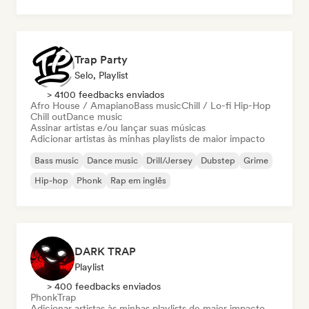
Trap Party
Selo, Playlist
> 4100 feedbacks enviados
Afro House / Amapiano
Bass music
Chill / Lo-fi Hip-Hop
Chill out
Dance music
Assinar artistas e/ou lançar suas músicas
Adicionar artistas às minhas playlists de maior impacto
Bass music
Dance music
Drill/Jersey
Dubstep
Grime
Hip-hop
Phonk
Rap em inglês
DARK TRAP
Playlist
> 400 feedbacks enviados
Phonk
Trap
Adicionar artistas às minhas playlists de maior impacto