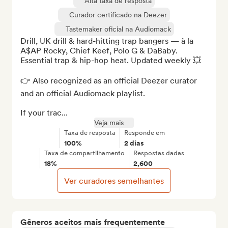
Alta taxa de resposta
Curador certificado na Deezer
Tastemaker oficial na Audiomack
Drill, UK drill & hard-hitting trap bangers — à la 
A$AP Rocky, Chief Keef, Polo G & DaBaby. 
Essential trap & hip-hop heat. Updated weekly 💥

👉 Also recognized as an official Deezer curator 
and an official Audiomack playlist.

If your trac...
Veja mais
Taxa de resposta
Responde em
100%
2 dias
Taxa de compartilhamento
Respostas dadas
18%
2,600
Ver curadores semelhantes
Gêneros aceitos mais frequentemente