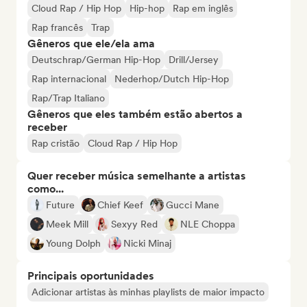
Cloud Rap / Hip Hop
Hip-hop
Rap em inglês
Rap francês
Trap
Gêneros que ele/ela ama
Deutschrap/German Hip-Hop
Drill/Jersey
Rap internacional
Nederhop/Dutch Hip-Hop
Rap/Trap Italiano
Gêneros que eles também estão abertos a
receber
Rap cristão
Cloud Rap / Hip Hop
Quer receber música semelhante a artistas
como...
Future
Chief Keef
Gucci Mane
Meek Mill
Sexyy Red
NLE Choppa
Young Dolph
Nicki Minaj
Principais oportunidades
Adicionar artistas às minhas playlists de maior impacto