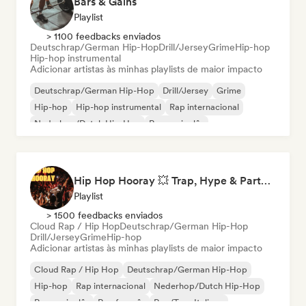
Bars & Gains
Playlist
> 1100 feedbacks enviados
Deutschrap/German Hip-Hop
Drill/Jersey
Grime
Hip-hop
Hip-hop instrumental
Adicionar artistas às minhas playlists de maior impacto
Deutschrap/German Hip-Hop
Drill/Jersey
Grime
Hip-hop
Hip-hop instrumental
Rap internacional
Nederhop/Dutch Hip-Hop
Rap em inglês
Hip Hop Hooray 💥 Trap, Hype & Party Rap Bangers
Playlist
> 1500 feedbacks enviados
Cloud Rap / Hip Hop
Deutschrap/German Hip-Hop
Drill/Jersey
Grime
Hip-hop
Adicionar artistas às minhas playlists de maior impacto
Cloud Rap / Hip Hop
Deutschrap/German Hip-Hop
Hip-hop
Rap internacional
Nederhop/Dutch Hip-Hop
Rap em inglês
Rap francês
Rap/Trap Italiano