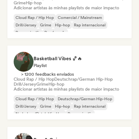
Grime
Hip-hop
Adicionar artistas às minhas playlists de maior impacto
Cloud Rap / Hip Hop
Comercial / Mainstream
Drill/Jersey
Grime
Hip-hop
Rap internacional
Rap em inglês
Rap francês
Basketball Vibes 🏀🔥
Playlist
> 1200 feedbacks enviados
Cloud Rap / Hip Hop
Deutschrap/German Hip-Hop
Drill/Jersey
Grime
Hip-hop
Adicionar artistas às minhas playlists de maior impacto
Cloud Rap / Hip Hop
Deutschrap/German Hip-Hop
Drill/Jersey
Grime
Hip-hop
Rap internacional
Nederhop/Dutch Hip-Hop
Rap em inglês