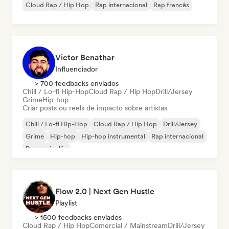
Cloud Rap / Hip Hop
Rap internacional
Rap francês
Victor Benathar
Influenciador
> 700 feedbacks enviados
Chill / Lo-fi Hip-Hop
Cloud Rap / Hip Hop
Drill/Jersey
Grime
Hip-hop
Criar posts ou reels de impacto sobre artistas
Chill / Lo-fi Hip-Hop
Cloud Rap / Hip Hop
Drill/Jersey
Grime
Hip-hop
Hip-hop instrumental
Rap internacional
Rap em inglês
Flow 2.0 | Next Gen Hustle
Playlist
> 1500 feedbacks enviados
Cloud Rap / Hip Hop
Comercial / Mainstream
Drill/Jersey