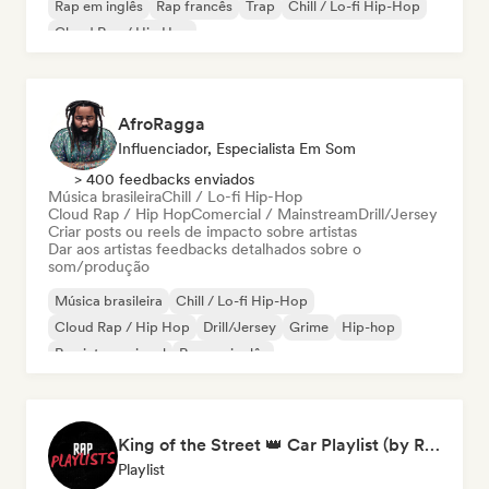
Rap em inglês
Rap francês
Trap
Chill / Lo-fi Hip-Hop
Cloud Rap / Hip Hop
AfroRagga
Influenciador, Especialista Em Som
> 400 feedbacks enviados
Música brasileira
Chill / Lo-fi Hip-Hop
Cloud Rap / Hip Hop
Comercial / Mainstream
Drill/Jersey
Criar posts ou reels de impacto sobre artistas
Dar aos artistas feedbacks detalhados sobre o
som/produção
Música brasileira
Chill / Lo-fi Hip-Hop
Cloud Rap / Hip Hop
Drill/Jersey
Grime
Hip-hop
Rap internacional
Rap em inglês
King of the Street 👑 Car Playlist (by Rap Playlists)
Playlist