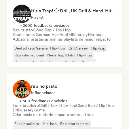
It's a Trap! 💥 Drill, UK Drill & Hard-Hitting Trap
Playlist
> 2600 feedbacks enviados
Rap cristão
Cloud Rap / Hip Hop
Deutschrap/German Hip-Hop
Drill/Jersey
Hip-hop
Adicionar artistas às minhas playlists de maior impacto
Deutschrap/German Hip-Hop
Drill/Jersey
Hip-hop
Rap internacional
Nederhop/Dutch Hip-Hop
Rap em inglês
Rap francês
Rap/Trap Italiano
rap no prato
Influenciador
> 500 feedbacks enviados
Funk brasileiro
Chill / Lo-fi Hip-Hop
Cloud Rap / Hip Hop
Drill/Jersey
Grime
Criar posts ou reels de impacto sobre artistas
Funk brasileiro
Hip-hop
Rap internacional