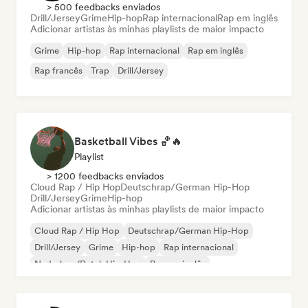
> 500 feedbacks enviados
Drill/Jersey
Grime
Hip-hop
Rap internacional
Rap em inglês
Adicionar artistas às minhas playlists de maior impacto
Grime
Hip-hop
Rap internacional
Rap em inglês
Rap francês
Trap
Drill/Jersey
Basketball Vibes 🏀🔥
Playlist
> 1200 feedbacks enviados
Cloud Rap / Hip Hop
Deutschrap/German Hip-Hop
Drill/Jersey
Grime
Hip-hop
Adicionar artistas às minhas playlists de maior impacto
Cloud Rap / Hip Hop
Deutschrap/German Hip-Hop
Drill/Jersey
Grime
Hip-hop
Rap internacional
Nederhop/Dutch Hip-Hop
Rap em inglês