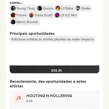
como...
Young Thug
Gunna
Lil Baby
Drake
Future
Travis Scott
Lil Uzi Vert
Metro Boomin
Principais oportunidades
Adicionar artistas às minhas playlists de maior impacto
202.2k
Recentemente, deu oportunidades a estes
artistas
HOOTING N HOLLERING
K2B