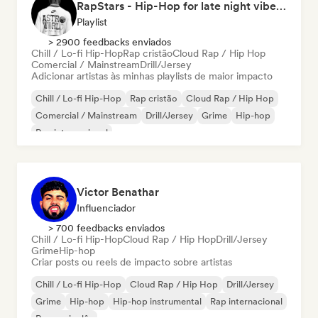
RapStars - Hip-Hop for late night vibes (by Music Outsider)
Playlist
> 2900 feedbacks enviados
Chill / Lo-fi Hip-Hop
Rap cristão
Cloud Rap / Hip Hop
Comercial / Mainstream
Drill/Jersey
Adicionar artistas às minhas playlists de maior impacto
Chill / Lo-fi Hip-Hop
Rap cristão
Cloud Rap / Hip Hop
Comercial / Mainstream
Drill/Jersey
Grime
Hip-hop
Rap internacional
Victor Benathar
Influenciador
> 700 feedbacks enviados
Chill / Lo-fi Hip-Hop
Cloud Rap / Hip Hop
Drill/Jersey
Grime
Hip-hop
Criar posts ou reels de impacto sobre artistas
Chill / Lo-fi Hip-Hop
Cloud Rap / Hip Hop
Drill/Jersey
Grime
Hip-hop
Hip-hop instrumental
Rap internacional