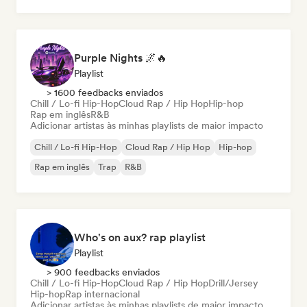
Rap em inglês
Purple Nights 🌌🔥
Playlist
> 1600 feedbacks enviados
Chill / Lo-fi Hip-Hop
Cloud Rap / Hip Hop
Hip-hop
Rap em inglês
R&B
Adicionar artistas às minhas playlists de maior impacto
Chill / Lo-fi Hip-Hop
Cloud Rap / Hip Hop
Hip-hop
Rap em inglês
Trap
R&B
Who's on aux? rap playlist
Playlist
> 900 feedbacks enviados
Chill / Lo-fi Hip-Hop
Cloud Rap / Hip Hop
Drill/Jersey
Hip-hop
Rap internacional
Adicionar artistas às minhas playlists de maior impacto