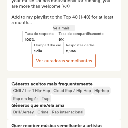
your music sounds motivational for running, you 
are more than welcome 🏃💨

Add to my playlist to the Top 40 (1-40) for at least 
a month...
Veja mais
Taxa de resposta
Taxa de compartilhamento
100%
9%
Compartilha em
Respostas dadas
1 dia
2,965
Ver curadores semelhantes
Gêneros aceitos mais frequentemente
Chill / Lo-fi Hip-Hop
Cloud Rap / Hip Hop
Hip-hop
Rap em inglês
Trap
Gêneros que ele/ela ama
Drill/Jersey
Grime
Rap internacional
Quer receber música semelhante a artistas