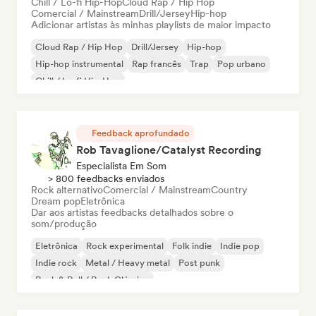
Chill / Lo-fi Hip-Hop
Cloud Rap / Hip Hop
Comercial / Mainstream
Drill/Jersey
Hip-hop
Adicionar artistas às minhas playlists de maior impacto
Cloud Rap / Hip Hop
Drill/Jersey
Hip-hop
Hip-hop instrumental
Rap francês
Trap
Pop urbano
Chill / Lo-fi Hip-Hop
Feedback aprofundado
Rob Tavaglione/Catalyst Recording
Especialista Em Som
> 800 feedbacks enviados
Rock alternativo
Comercial / Mainstream
Country
Dream pop
Eletrônica
Dar aos artistas feedbacks detalhados sobre o
som/produção
Eletrônica
Rock experimental
Folk indie
Indie pop
Indie rock
Metal / Heavy metal
Post punk
Rock & Roll / Rock Clássico