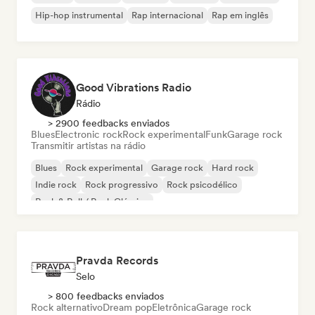
Hip-hop instrumental
Rap internacional
Rap em inglês
Good Vibrations Radio
Rádio
> 2900 feedbacks enviados
Blues
Electronic rock
Rock experimental
Funk
Garage rock
Transmitir artistas na rádio
Blues
Rock experimental
Garage rock
Hard rock
Indie rock
Rock progressivo
Rock psicodélico
Rock & Roll / Rock Clássico
Pravda Records
Selo
> 800 feedbacks enviados
Rock alternativo
Dream pop
Eletrônica
Garage rock