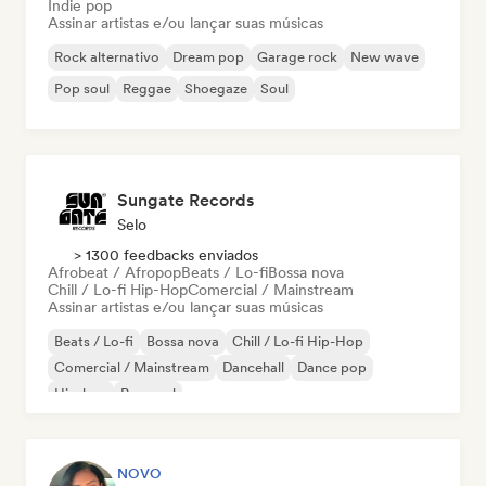
Indie pop
Assinar artistas e/ou lançar suas músicas
Rock alternativo
Dream pop
Garage rock
New wave
Pop soul
Reggae
Shoegaze
Soul
Sungate Records
Selo
> 1300 feedbacks enviados
Afrobeat / Afropop
Beats / Lo-fi
Bossa nova
Chill / Lo-fi Hip-Hop
Comercial / Mainstream
Assinar artistas e/ou lançar suas músicas
Beats / Lo-fi
Bossa nova
Chill / Lo-fi Hip-Hop
Comercial / Mainstream
Dancehall
Dance pop
Hip-hop
Pop soul
NOVO