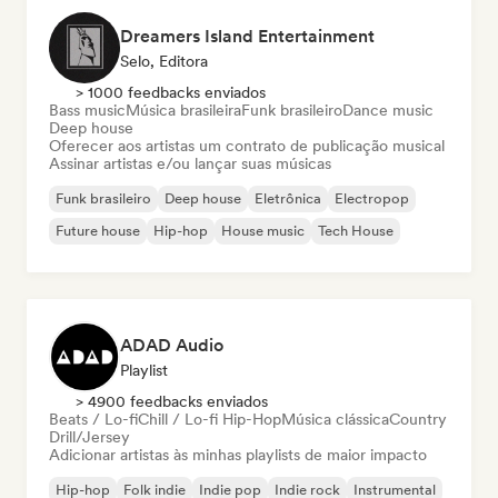
Dreamers Island Entertainment
Selo, Editora
> 1000 feedbacks enviados
Bass music
Música brasileira
Funk brasileiro
Dance music
Deep house
Oferecer aos artistas um contrato de publicação musical
Assinar artistas e/ou lançar suas músicas
Funk brasileiro
Deep house
Eletrônica
Electropop
Future house
Hip-hop
House music
Tech House
ADAD Audio
Playlist
> 4900 feedbacks enviados
Beats / Lo-fi
Chill / Lo-fi Hip-Hop
Música clássica
Country
Drill/Jersey
Adicionar artistas às minhas playlists de maior impacto
Hip-hop
Folk indie
Indie pop
Indie rock
Instrumental