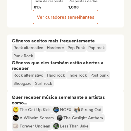
Taxa de resposta
Respostas dadas
81%
1,008
Ver curadores semelhantes
Gêneros aceitos mais frequentemente
Rock alternativo
Hardcore
Pop Punk
Pop rock
Punk Rock
Gêneros que eles também estão abertos a
receber
Rock alternativo
Hard rock
Indie rock
Post punk
Shoegaze
Surf rock
Quer receber música semelhante a artistas
como...
The Get Up Kids
NOFX
Strung Out
A Wilhelm Scream
The Gaslight Anthem
Forever Unclean
Less Than Jake