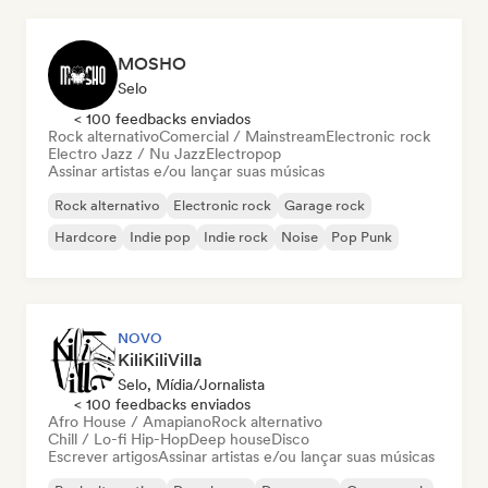
MOSHO
Selo
< 100 feedbacks enviados
Rock alternativo
Comercial / Mainstream
Electronic rock
Electro Jazz / Nu Jazz
Electropop
Assinar artistas e/ou lançar suas músicas
Rock alternativo
Electronic rock
Garage rock
Hardcore
Indie pop
Indie rock
Noise
Pop Punk
NOVO
KiliKiliVilla
Selo, Mídia/Jornalista
< 100 feedbacks enviados
Afro House / Amapiano
Rock alternativo
Chill / Lo-fi Hip-Hop
Deep house
Disco
Escrever artigos
Assinar artistas e/ou lançar suas músicas