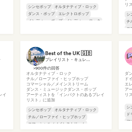
リ
シンセポップ
オルタナティブ・ロック
ダンス・ポップ
エレクトロポップ
シ
インディー・ポップ
インディー・ロック
チ
ポップ・ソウル
プログレッシブ・ポップ
コ
ダ
ワ
ラ
Best of the UK 🇬🇧
ー
プレイリスト・キュレーター
>900件の回答
オルタナティブ・ロック
ダ
チル／ローファイ・ヒップホップ
ド
コマーシャル／メインストリーム
エ
ダンス・ミュージック
ダンス・ポップ
ア
レイ
アーティストを「インパクトのあるプレイ
リ
リスト」に追加
シ
シンセポップ
オルタナティブ・ロック
ド
チル／ローファイ・ヒップホップ
フ
コマーシャル／メインストリーム
イ
ダンス・ミュージック
ダンス・ポップ