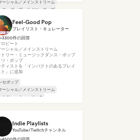
マーシャル／メインストリーム
ンス・ポップ
ドイツ・ポップ
リーム・ポップ
フレンチ・ポップ
Feel-Good Pop
ンディー・ダンス
ワールド・ポップ
プレイリスト・キュレーター
>3300件の回答
フロビート
マーシャル／メインストリーム
ントリー・ミュージック
ダンス・ポップ
イツ・ポップ
ーティストを「インパクトのあるプレイ
スト」に追加
ンセポップ
マーシャル／メインストリーム
ントリー・ミュージック
ンス・ポップ
エレクトロポップ
レンチ・ポップ
インディー・ポップ
ールド・ポップ
Indie Playlists
YouTube/Twitchチャンネル
>4500件の回答