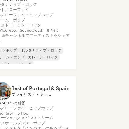
ルタナティブ・ロック
ート／ローファイ
ル／ローファイ・ヒップホップ
リーム・ポップ
レクトロニック・ロック
YouTube、SoundCloud、または
itchチャンネルでアーティストをシェア
る
ンセポップ
オルタナティブ・ロック
リーム・ポップ
ガレージ・ロック
ンディー・フォーク
ンディー・ポップ
インディー・ロック
ーファイ・ベッドルーム
Best of Portugal & Spain
プレイリスト・キュレーター
>500件の回答
ル／ローファイ・ヒップホップ
ud Rap/Hip Hop
マーシャル／メインストリーム
ンスホール
ダンス・ポップ
ーティストを「インパクトのあるプレイ