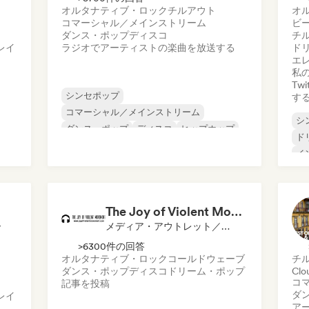
オルタナティブ・ロック
チルアウト
オ
コマーシャル／メインストリーム
ビ
ダンス・ポップ
ディスコ
チ
レイ
ラジオでアーティストの楽曲を放送する
ド
エ
私の
Tw
シンセポップ
す
コマーシャル／メインストリーム
シ
ダンス・ポップ
ディスコ
ヒップホップ
ド
ホリデー・ミュージック
イ
インディー・ダンス
ワールド・ポップ
イ
ロ
The Joy of Violent Movement
ー
メディア・アウトレット／ジャーナリスト
>6300件の回答
オルタナティブ・ロック
コールドウェーブ
チ
ダンス・ポップ
ディスコ
ドリーム・ポップ
Clo
コ
記事を投稿
ダ
レイ
ア