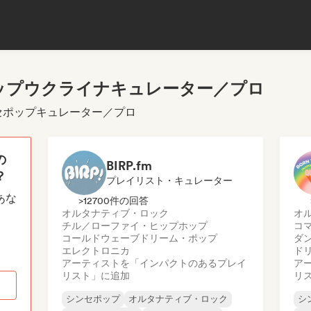
ップウクライナキュレーター／プロ
ンセポップキュレーター／プロ
の
BIRP.fm
？
プレイリスト・キュレーター
あな
>12700件の回答
オルタナティブ・ロック
オ
チル／ローファイ・ヒップホップ
コ
コールドウェーブ
ドリーム・ポップ
ダ
エレクトロニカ
ド
アーティストを「インパクトのあるプレイ
ア
リスト」に追加
リ
シンセポップ
オルタナティブ・ロック
シ