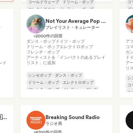
コールドウェーブ
ドリーム・ポップ
コ
エレクトロニカ
インディー・ポップ
ダ
インディー・ロック
ド
Not Your Average Pop 🛸 Art Pop, Alt-Pop & Indie Pop
インストゥルメンタル
イ
ー
プレイリスト・キュレーター
>2000件の回答
ダンス・ポップ
ドイツ・ポップ
ア
ドリーム・ポップ
エレクトロポップ
コ
フレンチ・ポップ
カ
アーティストを「インパクトのあるプレイ
ド
レイ
リスト」に追加
ア
リ
シンセポップ
ダンス・ポップ
シ
ドリーム・ポップ
エレクトロポップ
コ
フレンチ・ポップ
インディー・ダンス
カ
インディー・ポップ
ワールド・ポップ
ダ
フ
ワ
Best of German Pop 🇩🇪
Breaking Sound Radio
ラジオ局
>8700件の回答