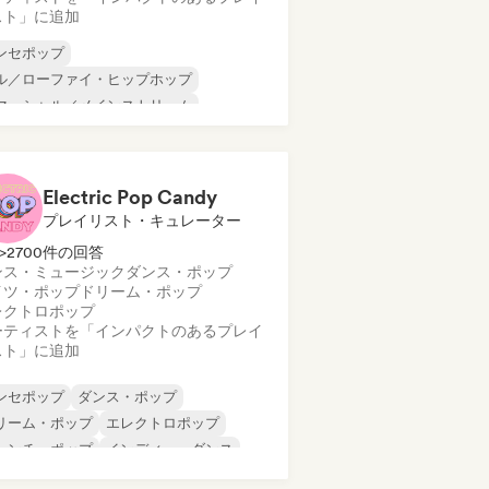
スト」に追加
ンセポップ
ル／ローファイ・ヒップホップ
マーシャル／メインストリーム
ンス・ポップ
ドリーム・ポップ
ールド・ポップ
ラテン音楽
テン・ポップ
Electric Pop Candy
プレイリスト・キュレーター
>2700件の回答
ンス・ミュージック
ダンス・ポップ
イツ・ポップ
ドリーム・ポップ
レクトロポップ
ーティストを「インパクトのあるプレイ
スト」に追加
ンセポップ
ダンス・ポップ
リーム・ポップ
エレクトロポップ
レンチ・ポップ
インディー・ダンス
ンディー・ポップ
ヌーヴェル・シーン