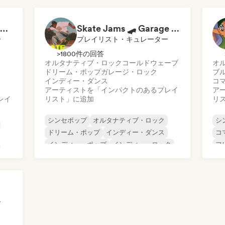
ドリーム・ポップ
インディー・ポップ
FIFA Soundscapes: The Ultimate Soundtrack ⚽️ Festival Indie, Electropop & Dance Anthems
Skate Jams 🛹 Garage Rock, Surf Rock & Neo-Psych
ー
プレイリスト・キュレーター
>1800件の回答
オルタナティブ・ロック
コールドウェーブ
オ
ドリーム・ポップ
ガレージ・ロック
ブ
インディー・ダンス
コ
アーティストを「インパクトのあるプレイ
ア
レイ
リスト」に追加
リ
シンセポップ
オルタナティブ・ロック
シ
ドリーム・ポップ
インディー・ダンス
コ
インディー・ポップ
インディー・ロック
フ
ローファイ・ベッドルーム
イ
ポップ・ロック
ワ
ー