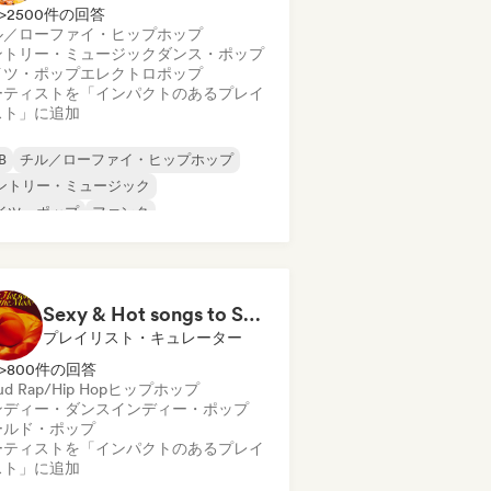
>2500件の回答
ル／ローファイ・ヒップホップ
ントリー・ミュージック
ダンス・ポップ
イツ・ポップ
エレクトロポップ
ーティストを「インパクトのあるプレイ
スト」に追加
B
チル／ローファイ・ヒップホップ
ントリー・ミュージック
イツ・ポップ
ファンク
ンディー・ダンス
ンディー・フォーク
ンディー・ポップ
Sexy & Hot songs to Set the Mood 🥀 🥵
プレイリスト・キュレーター
>800件の回答
ud Rap/Hip Hop
ヒップホップ
ンディー・ダンス
インディー・ポップ
ールド・ポップ
ーティストを「インパクトのあるプレイ
スト」に追加