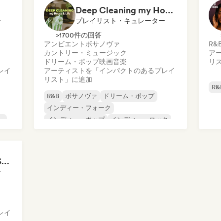
ソウル
アーバン・ポップ
Deep Cleaning my House and Life 🫧 Bedroom Pop & Indie Pop
アフロビート／アフロポップ
ー
プレイリスト・キュレーター
>1700件の回答
アンビエント
ボサノヴァ
R&
カントリー・ミュージック
ア
ドリーム・ポップ
映画音楽
リ
レイ
アーティストを「インパクトのあるプレイ
リスト」に追加
R&
R&B
ボサノヴァ
ドリーム・ポップ
インディー・フォーク
ー
インディー・ポップ
インディー・ロック
ローファイ・ベッドルーム
ポップ・ソウル
All Soul, No Fouls 🔥 Smooth Contemporary R&B & Neo Soul
ー
レイ