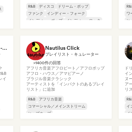
R&B
ディスコ
ドリーム・ポップ
R&
ス
ファンク
インディー・フォーク
ワ
インディー・ポップ
インディー・ロック
ヒ
ヌーヴェル・シーン
イ
Morning Boost ☕ Feel-Good Funk, Soul & Neo-Soul to Wake Up
Nautilus Click
ー
プレイリスト・キュレーター
>1400件の回答
ク
アフリカ音楽
アフロビート／アフロポップ
ド
R&B
アフロ・ハウス／アマピアーノ
イ
レイ
ブラジル音楽
クラシック
ヌ
アーティストを「インパクトのあるプレイ
ア
リスト」に追加
リ
R&B
アフリカ音楽
R&
コマーシャル／メインストリーム
イ
ヒップホップ
イ
ロック・アンド・ロール／クラシック・ロ
ポ
ック
エ