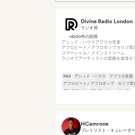
Divine Radio London
ラジオ局
>4200件の回答
アシッド・ハウス
アフリカ音楽
アフロビート／アフロポップ
カリブ音
コマーシャル／メインストリーム
ラジオでアーティストの楽曲を放送す
R&B
アシッド・ハウス
アフリカ音楽
アフロビート／アフロポップ
カリブ音
ダンスホール
ダンス・ミュージック
ドラム・アンド・ベース
HCamrone
プレイリスト・キュレータ