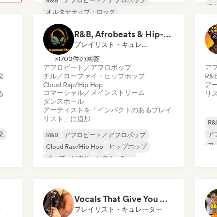
R&B
アフロビート／アフロポップ
チ
オルタナティブ・ロック
チル／ローファイ・ヒップホップ
R&B, Afrobeats & Hip-Hop Vibes by Neighborhood's Vibe
コマーシャル／メインストリーム
プレイリスト・キュレーター
ヒップホップ
インディー・ポップ
インディー・ロック
>1700件の回答
アフロビート／アフロポップ
ア
楽
チル／ローファイ・ヒップホップ
R&
Cloud Rap/Hip Hop
ア
コマーシャル／メインストリーム
る
リ
ダンスホール
アーティストを「インパクトのあるプレイ
リスト」に追加
R&
楽
ア
R&B
アフロビート／アフロポップ
ア
Cloud Rap/Hip Hop
ヒップホップ
ポップ・ソウル
ソウル
Trap
アーバン・ポップ
Vocals That Give You Chills
ー
プレイリスト・キュレーター