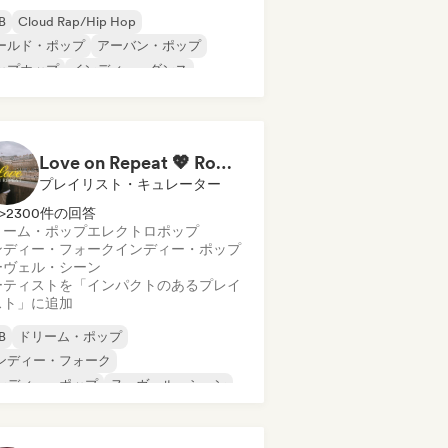
B
Cloud Rap/Hip Hop
ールド・ポップ
アーバン・ポップ
ップホップ
インディー・ダンス
ンディー・ポップ
シンセポップ
Love on Repeat 💖 Romantic Indie Pop, Neo Soul & Singer-Songwriter
プレイリスト・キュレーター
>2300件の回答
リーム・ポップ
エレクトロポップ
ンディー・フォーク
インディー・ポップ
ーヴェル・シーン
ーティストを「インパクトのあるプレイ
スト」に追加
B
ドリーム・ポップ
ンディー・フォーク
ンディー・ポップ
ヌーヴェル・シーン
ップ・ソウル
シンガーソングライター
レクトロポップ