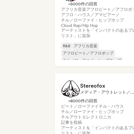
>5000件の回答
アフリカ音楽
アフロビート／アフロポ
アフロ・ハウス／アマピアーノ
チル／ローファイ・ヒップホップ
Cloud Rap/Hip Hop
アーティストを「インパクトのあるプ
リスト」に追加
R&B
アフリカ音楽
アフロビート／アフロポップ
チル／ローファイ・ヒップホップ
ダンスホール
ダンス・ポップ
エレクトロポップ
ヒップホップ
Stereofox
メディア・アウトレット／ジャーナリスト, プレイリスト・キュレーター
>8000件の回答
ビート／ローファイ
チル・ハウス
チル／ローファイ・ヒップホップ
チルアウト
エレクトロニカ
記事を投稿
アーティストを「インパクトのあるプ
リスト」に追加