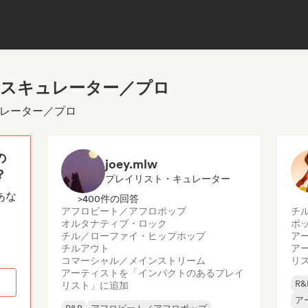
リスキュレーター／プロ
ュレーター／プロ
の
joey.mlw
？
プレイリスト・キュレーター
あな
>400件の回答
アフロビート／アフロポップ
チ
オルタナティブ・ロック
ポ
チル／ローファイ・ヒップホップ
ア
チルアウト
ア
コマーシャル／メインストリーム
リ
アーティストを「インパクトのあるプレイ
R&
リスト」に追加
ア