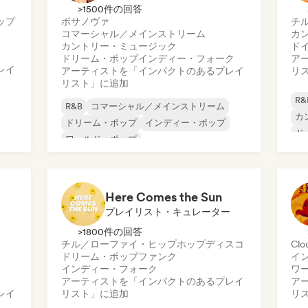
>1500件の回答
ップ
ボサノヴァ
チ
コマーシャル／メインストリーム
カ
カントリー・ミュージック
ド
ドリーム・ポップ
インディー・フォーク
ア
レイ
アーティストを「インパクトのあるプレイ
リ
リスト」に追加
R&
R&B
コマーシャル／メインストリーム
カ
ドリーム・ポップ
インディー・ポップ
ド
ワールド・ポップ
イ
ローファイ・ベッドルーム
イ
ポップ・ソウル
イ
ソフト・ポップ／バラード
Here Comes the Sun
プレイリスト・キュレーター
>1800件の回答
チル／ローファイ・ヒップホップ
ディスコ
Clo
ドリーム・ポップ
ファンク
イ
インディー・フォーク
ワ
アーティストを「インパクトのあるプレイ
ア
レイ
リスト」に追加
リ