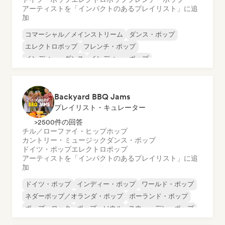
アーティストを「インパクトのあるプレイリスト」に追
加
コマーシャル／メインストリーム
ダンス・ポップ
エレクトロポップ
フレンチ・ポップ
インディー・ダンス
インディー・ポップ
ワールド・ポップ
K-POP/J-POP
Backyard BBQ Jams
プレイリスト・キュレーター
>2500件の回答
チル／ローファイ・ヒップホップ
カントリー・ミュージック
ダンス・ポップ
ドイツ・ポップ
エレクトロポップ
アーティストを「インパクトのあるプレイリスト」に追
加
ドイツ・ポップ
インディー・ポップ
ワールド・ポップ
ネダーポップ／オランダ・ポップ
ポーランド・ポップ
ポップ・ロック
ポップ・ソウル
スウェーデン・ポップ