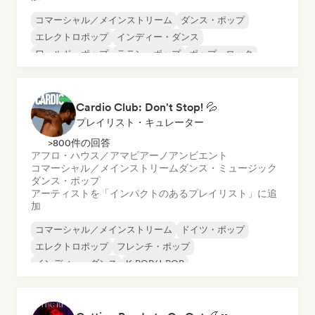
コマーシャル／メインストリーム
ダンス・ポップ
エレクトロポップ
インディー・ダンス
ワールド・ポップ
ラテン・ポップ
ポップ・ロック
ポップ・ソウル
Cardio Club: Don't Stop! 💦
プレイリスト・キュレーター
>800件の回答
アフロ・ハウス／アマピアーノ
アンビエント
コマーシャル／メインストリーム
ダンス・ミュージック
ダンス・ポップ
アーティストを「インパクトのあるプレイリスト」に追
加
コマーシャル／メインストリーム
ドイツ・ポップ
エレクトロポップ
フレンチ・ポップ
インディー・ダンス
K-POP/J-POP
ネダーポップ／オランダ・ポップ
ポーランド・ポップ