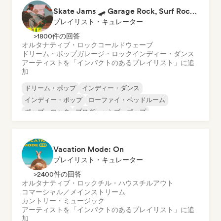
Skate Jams 🛹 Garage Rock, Surf Rock & Neo-Psych
プレイリスト・キュレーター
>1800件の回答
オルタナティブ・ロック
コールドウェーブ
ドリーム・ポップ
ガレージ・ロック
インディー・ダンス
アーティストを「インパクトのあるプレイリスト」に追
加
ドリーム・ポップ
インディー・ダンス
インディー・ポップ
ローファイ・ベッドルーム
ポップ・ロック
プログレッシブ・ポップ
サイケデリック・ポップ
シンセポップ
Vacation Mode: On
プレイリスト・キュレーター
>2400件の回答
オルタナティブ・ロック
チル・ハウス
チルアウト
コマーシャル／メインストリーム
カントリー・ミュージック
アーティストを「インパクトのあるプレイリスト」に追
加