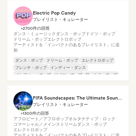
Electric Pop Candy
プレイリスト・キュレーター
>2700件の回答
ダンス・ミュージック
ダンス・ポップ
ドイツ・ポップ
ドリーム・ポップ
エレクトロポップ
アーティストを「インパクトのあるプレイリスト」に追
加
ダンス・ポップ
ドリーム・ポップ
エレクトロポップ
フレンチ・ポップ
インディー・ダンス
インディー・ポップ
ドイツ・ポップ
ワールド・ポップ
FIFA Soundscapes: The Ultimate Soundtrack ⚽️ Festival Indie, Electropop & Dance Anthems
プレイリスト・キュレーター
>1300件の回答
アフロビート／アフロポップ
オルタナティブ・ロック
コマーシャル／メインストリーム
ダンス・ポップ
エレクトロポップ
アーティストを「インパクトのあるプレイリスト」に追