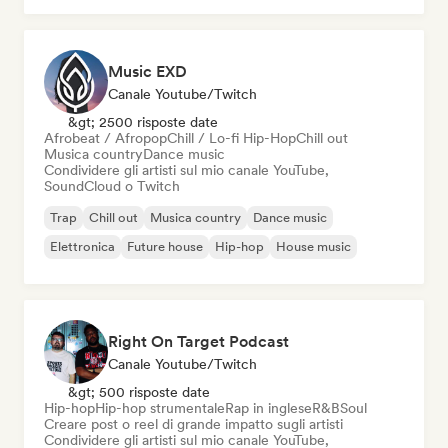
Music EXD
Canale Youtube/Twitch
&gt; 2500 risposte date
Afrobeat / Afropop
Chill / Lo-fi Hip-Hop
Chill out
Musica country
Dance music
Condividere gli artisti sul mio canale YouTube,
SoundCloud o Twitch
Trap
Chill out
Musica country
Dance music
Elettronica
Future house
Hip-hop
House music
Right On Target Podcast
Canale Youtube/Twitch
&gt; 500 risposte date
Hip-hop
Hip-hop strumentale
Rap in inglese
R&B
Soul
Creare post o reel di grande impatto sugli artisti
Condividere gli artisti sul mio canale YouTube,