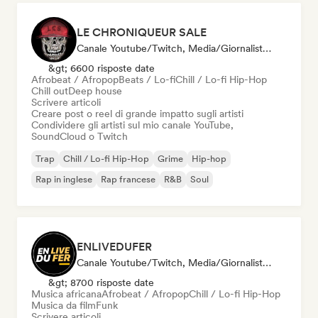
LE CHRONIQUEUR SALE
Canale Youtube/Twitch, Media/Giornalista, Social Media Influencer
&gt; 6600 risposte date
Afrobeat / Afropop
Beats / Lo-fi
Chill / Lo-fi Hip-Hop
Chill out
Deep house
Scrivere articoli
Creare post o reel di grande impatto sugli artisti
Condividere gli artisti sul mio canale YouTube,
SoundCloud o Twitch
Trap
Chill / Lo-fi Hip-Hop
Grime
Hip-hop
Rap in inglese
Rap francese
R&B
Soul
ENLIVEDUFER
Canale Youtube/Twitch, Media/Giornalista, Social Media Influencer
&gt; 8700 risposte date
Musica africana
Afrobeat / Afropop
Chill / Lo-fi Hip-Hop
Musica da film
Funk
Scrivere articoli