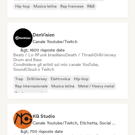
Hip-hop
Musica latina
Rap francese
R&B
DenVision
Canale Youtube/Twitch
&gt; 1600 risposte date
Beats / Lo-fi
Funk brasiliano
Death / Thrash
Drill/Jersey
Drum and Bass
Condividere gli artisti sul mio canale YouTube,
SoundCloud o Twitch
Trap
Drill/Jersey
Elettronica
Hip-hop
Rap internazionale
Musica latina
Metal / Heavy metal
Rock progressivo
KG Studio
Canale Youtube/Twitch, Etichetta, Social Media Influencer
&gt; 700 risposte date