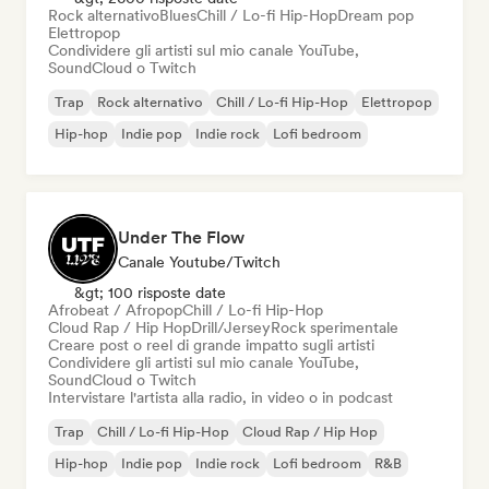
Rock alternativo
Blues
Chill / Lo-fi Hip-Hop
Dream pop
Elettropop
Condividere gli artisti sul mio canale YouTube,
SoundCloud o Twitch
Trap
Rock alternativo
Chill / Lo-fi Hip-Hop
Elettropop
Hip-hop
Indie pop
Indie rock
Lofi bedroom
Under The Flow
Canale Youtube/Twitch
&gt; 100 risposte date
Afrobeat / Afropop
Chill / Lo-fi Hip-Hop
Cloud Rap / Hip Hop
Drill/Jersey
Rock sperimentale
Creare post o reel di grande impatto sugli artisti
Condividere gli artisti sul mio canale YouTube,
SoundCloud o Twitch
Intervistare l'artista alla radio, in video o in podcast
Trap
Chill / Lo-fi Hip-Hop
Cloud Rap / Hip Hop
Hip-hop
Indie pop
Indie rock
Lofi bedroom
R&B