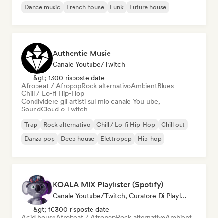
Dance music
French house
Funk
Future house
Authentic Music
Canale Youtube/Twitch
&gt; 1300 risposte date
Afrobeat / Afropop
Rock alternativo
Ambient
Blues
Chill / Lo-fi Hip-Hop
Condividere gli artisti sul mio canale YouTube,
SoundCloud o Twitch
Trap
Rock alternativo
Chill / Lo-fi Hip-Hop
Chill out
Danza pop
Deep house
Elettropop
Hip-hop
KOALA MIX Playlister (Spotify)
Canale Youtube/Twitch, Curatore Di Playlist
&gt; 10300 risposte date
Acid house
Afrobeat / Afropop
Rock alternativo
Ambient