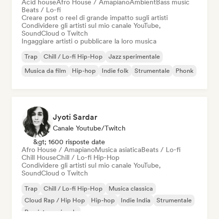
Acid house
Afro House / Amapiano
Ambient
Bass music
Beats / Lo-fi
Creare post o reel di grande impatto sugli artisti
Condividere gli artisti sul mio canale YouTube,
SoundCloud o Twitch
Ingaggiare artisti o pubblicare la loro musica
Trap
Chill / Lo-fi Hip-Hop
Jazz sperimentale
Musica da film
Hip-hop
Indie folk
Strumentale
Phonk
Jyoti Sardar
Canale Youtube/Twitch
&gt; 1600 risposte date
Afro House / Amapiano
Musica asiatica
Beats / Lo-fi
Chill House
Chill / Lo-fi Hip-Hop
Condividere gli artisti sul mio canale YouTube,
SoundCloud o Twitch
Trap
Chill / Lo-fi Hip-Hop
Musica classica
Cloud Rap / Hip Hop
Hip-hop
Indie India
Strumentale
Pop internazionale