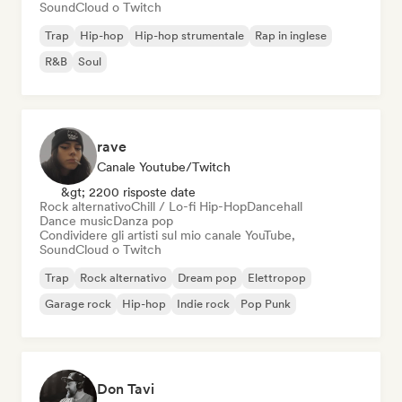
SoundCloud o Twitch
Trap
Hip-hop
Hip-hop strumentale
Rap in inglese
R&B
Soul
rave
Canale Youtube/Twitch
&gt; 2200 risposte date
Rock alternativo
Chill / Lo-fi Hip-Hop
Dancehall
Dance music
Danza pop
Condividere gli artisti sul mio canale YouTube,
SoundCloud o Twitch
Trap
Rock alternativo
Dream pop
Elettropop
Garage rock
Hip-hop
Indie rock
Pop Punk
Don Tavi