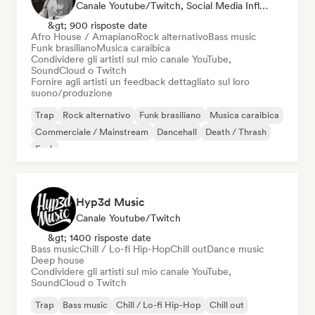
Canale Youtube/Twitch, Social Media Influencer
&gt; 900 risposte date
Afro House / Amapiano
Rock alternativo
Bass music
Funk brasiliano
Musica caraibica
Condividere gli artisti sul mio canale YouTube,
SoundCloud o Twitch
Fornire agli artisti un feedback dettagliato sul loro
suono/produzione
Trap
Rock alternativo
Funk brasiliano
Musica caraibica
Commerciale / Mainstream
Dancehall
Death / Thrash
Funk
Hyp3d Music
Canale Youtube/Twitch
&gt; 1400 risposte date
Bass music
Chill / Lo-fi Hip-Hop
Chill out
Dance music
Deep house
Condividere gli artisti sul mio canale YouTube,
SoundCloud o Twitch
Trap
Bass music
Chill / Lo-fi Hip-Hop
Chill out