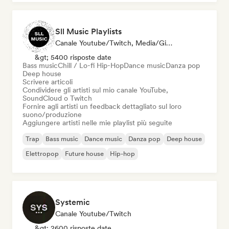
Sll Music Playlists
Canale Youtube/Twitch, Media/Giornalista, Curatore Di Playlist, Esperto Del Suono
&gt; 5400 risposte date
Bass music
Chill / Lo-fi Hip-Hop
Dance music
Danza pop
Deep house
Scrivere articoli
Condividere gli artisti sul mio canale YouTube,
SoundCloud o Twitch
Fornire agli artisti un feedback dettagliato sul loro
suono/produzione
Aggiungere artisti nelle mie playlist più seguite
Trap
Bass music
Dance music
Danza pop
Deep house
Elettropop
Future house
Hip-hop
Systemic
Canale Youtube/Twitch
&gt; 2600 risposte date