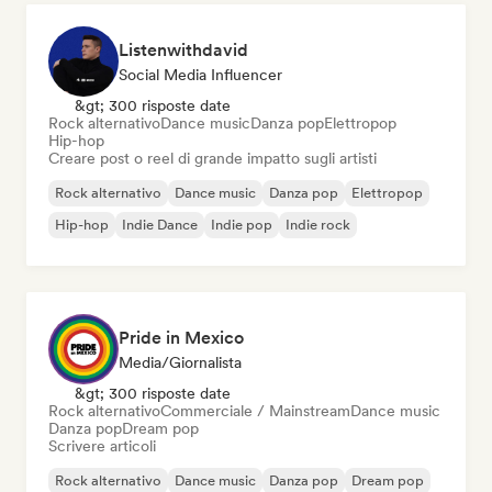
Listenwithdavid
Social Media Influencer
&gt; 300 risposte date
Rock alternativo
Dance music
Danza pop
Elettropop
Hip-hop
Creare post o reel di grande impatto sugli artisti
Rock alternativo
Dance music
Danza pop
Elettropop
Hip-hop
Indie Dance
Indie pop
Indie rock
Pride in Mexico
Media/Giornalista
&gt; 300 risposte date
Rock alternativo
Commerciale / Mainstream
Dance music
Danza pop
Dream pop
Scrivere articoli
Rock alternativo
Dance music
Danza pop
Dream pop