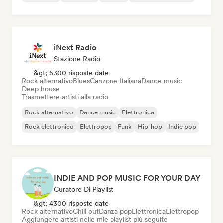
iNext Radio
Stazione Radio
&gt; 5300 risposte date
Rock alternativo
Blues
Canzone Italiana
Dance music
Deep house
Trasmettere artisti alla radio
Rock alternativo
Dance music
Elettronica
Rock elettronico
Elettropop
Funk
Hip-hop
Indie pop
INDIE AND POP MUSIC FOR YOUR DAY
Curatore Di Playlist
&gt; 4300 risposte date
Rock alternativo
Chill out
Danza pop
Elettronica
Elettropop
Aggiungere artisti nelle mie playlist più seguite