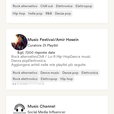
Rock alternativo
Chill out
Elettronica
Elettropop
Hip-hop
Indie pop
R&B
Danza pop
Music Festival/Amir Hosein
Curatore Di Playlist
&gt; 7200 risposte date
Rock alternativo
Chill / Lo-fi Hip-Hop
Dance music
Danza pop
Elettronica
Aggiungere artisti nelle mie playlist più seguite
Rock alternativo
Dance music
Danza pop
Elettronica
Rock elettronico
Elettropop
Hip-hop
Metal / Heavy metal
Music Channel
Social Media Influencer