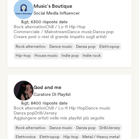
Music's Boutique
Social Media Influencer
&gt; 6300 risposte date
Rock alternativo
Chill / Lo-fi Hip-Hop
Commerciale / Mainstream
Dance music
Danza pop
Creare post o reel di grande impatto sugli artisti
Rock alternativo
Dance music
Danza pop
Elettropop
Hip-hop
House music
Indie pop
Indie rock
God and me
Curatore Di Playlist
&gt; 8400 risposte date
Rock alternativo
Chill / Lo-fi Hip-Hop
Dance music
Danza pop
Drill/Jersey
Aggiungere artisti nelle mie playlist più seguite
Rock alternativo
Dance music
Danza pop
Drill/Jersey
Elettronica
Elettropop
Hip-hop
Metal / Heavy metal