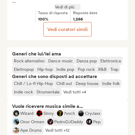
...
Vedi di più
Tasso di risposta
Risposte date
100%
1,266
Vedi curatori simili
Generi che lui/lei ama
Rock alternativo
Dance music
Danza pop
Elettronica
Elettropop
Hip-hop
Indie pop
Pop rock
R&B
Trap
Generi che sono disposti ad accettare
Chill / Lo-fi Hip-Hop
Chill out
Deep house
Indie folk
Indie rock
Strumentale
Vedi tutti +4
Vuole ricevere musica simile a...
Wizard
Sinny
7vvch
CryJaxx
Onur Ormen
PedroDJDaddy
Pep.
Ape Drums
Vedi tutti +12