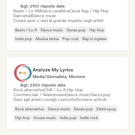
&gt; 2100 risposte date
Beats / Lo-fi
Musica caraibica
Cloud Rap / Hip Hop
Dancehall
Dance music
Creare post o reel di grande impatto sugli artisti
Beats / Lo-fi
Dance music
Danza pop
Hip-hop
Indie pop
Musica latina
Pop rock
Rap in inglese
Analyze My Lyrics
Media/Giornalista, Mentore
&gt; 2300 risposte date
Rock alternativo
Chill / Lo-fi Hip-Hop
Commerciale / Mainstream
Dance music
Danza pop
Dare agli artisti consigli costruttivi
Scrivere articoli
Rock alternativo
Dance music
Danza pop
Elettropop
Hip-hop
House music
Indie pop
Indie rock