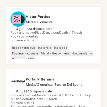
Victor Persico
Media/Giornalista
&gt; 2000 risposte date
Rock alternativo
Blues
Danza pop
Death / Thrash
Rock sperimentale
Scrivere articoli
Rock alternativo
Indie folk
Indie pop
Pop internazionale
Metal / Heavy metal
Jazz moderno
Pop Punk
R&B
Portal Rifferama
Media/Giornalista, Esperto Del Suono
&gt; 2200 risposte date
Rock alternativo
Musica brasiliana
Chill / Lo-fi Hip-Hop
Musica country
Death / Thrash
Scrivere articoli
Fornire agli artisti un feedback dettagliato sul loro