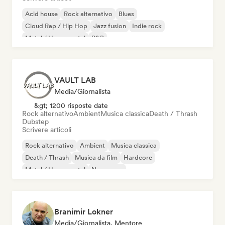
Acid house
Rock alternativo
Blues
Cloud Rap / Hip Hop
Jazz fusion
Indie rock
Metal / Heavy metal
R&B
VAULT LAB
Media/Giornalista
&gt; 1200 risposte date
Rock alternativo
Ambient
Musica classica
Death / Thrash
Dubstep
Scrivere articoli
Rock alternativo
Ambient
Musica classica
Death / Thrash
Musica da film
Hardcore
Metal / Heavy metal
New wave
Branimir Lokner
Media/Giornalista, Mentore