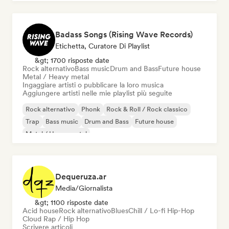
Badass Songs (Rising Wave Records)
Etichetta, Curatore Di Playlist
&gt; 1700 risposte date
Rock alternativo
Bass music
Drum and Bass
Future house
Metal / Heavy metal
Ingaggiare artisti o pubblicare la loro musica
Aggiungere artisti nelle mie playlist più seguite
Rock alternativo
Phonk
Rock & Roll / Rock classico
Trap
Bass music
Drum and Bass
Future house
Metal / Heavy metal
Dequeruza.ar
Media/Giornalista
&gt; 1100 risposte date
Acid house
Rock alternativo
Blues
Chill / Lo-fi Hip-Hop
Cloud Rap / Hip Hop
Scrivere articoli