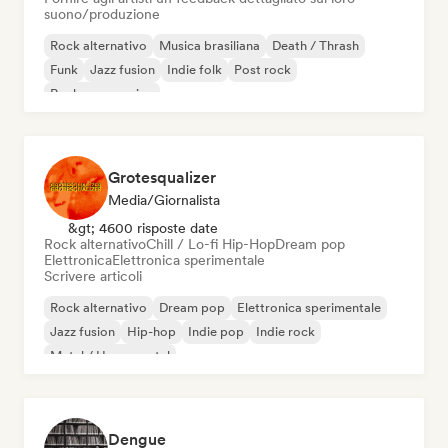
suono/produzione
Rock alternativo
Musica brasiliana
Death / Thrash
Funk
Jazz fusion
Indie folk
Post rock
Rock progressivo
Grotesqualizer
Media/Giornalista
&gt; 4600 risposte date
Rock alternativo
Chill / Lo-fi Hip-Hop
Dream pop
Elettronica
Elettronica sperimentale
Scrivere articoli
Rock alternativo
Dream pop
Elettronica sperimentale
Jazz fusion
Hip-hop
Indie pop
Indie rock
Metal / Heavy metal
Dengue