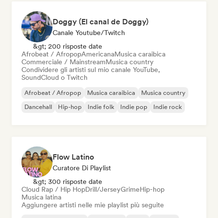
Doggy (El canal de Doggy)
Canale Youtube/Twitch
&gt; 200 risposte date
Afrobeat / Afropop
Americana
Musica caraibica
Commerciale / Mainstream
Musica country
Condividere gli artisti sul mio canale YouTube,
SoundCloud o Twitch
Afrobeat / Afropop
Musica caraibica
Musica country
Dancehall
Hip-hop
Indie folk
Indie pop
Indie rock
Flow Latino
Curatore Di Playlist
&gt; 300 risposte date
Cloud Rap / Hip Hop
Drill/Jersey
Grime
Hip-hop
Musica latina
Aggiungere artisti nelle mie playlist più seguite