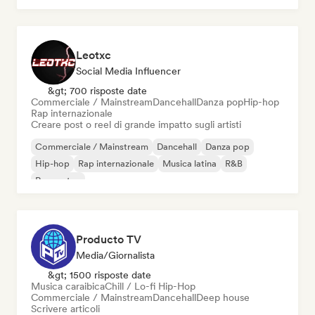
Leotxc
Social Media Influencer
&gt; 700 risposte date
Commerciale / Mainstream
Dancehall
Danza pop
Hip-hop
Rap internazionale
Creare post o reel di grande impatto sugli artisti
Commerciale / Mainstream
Dancehall
Danza pop
Hip-hop
Rap internazionale
Musica latina
R&B
Reggaeton
Producto TV
Media/Giornalista
&gt; 1500 risposte date
Musica caraibica
Chill / Lo-fi Hip-Hop
Commerciale / Mainstream
Dancehall
Deep house
Scrivere articoli