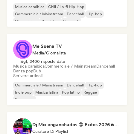
Musica caraibica
Chill / Lo-fi Hip-Hop
Commerciale / Mainstream
Dancehall
Hip-hop
Musica latina
Pop latino
Pop rock
Me Suena TV
Media/Giornalista
&gt; 2400 risposte date
Musica caraibica
Commerciale / Mainstream
Dancehall
Danza pop
Dub
Scrivere articoli
Commerciale / Mainstream
Dancehall
Hip-hop
Indie pop
Musica latina
Pop latino
Reggae
Reggaeton
Dj Mix enganchados 😎 Exitos 2026🔥🔥🫦
Curatore Di Playlist