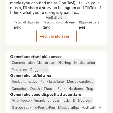
media (you can find me as Don Tavi). If I like your 
music, I'll share a story on Instagram and TikTok. If 
I think what you're doing is great, I c...
Vedi di più
Tasso di risposta
Tasso di condivisione
Risposte date
84%
39%
945
Vedi curatori simili
Generi accettati più spesso
Commerciale / Mainstream
Hip-hop
Musica latina
Pop latino
Reggaeton
Generi che lui/lei ama
Rock alternativo
Funk brasiliano
Musica caraibica
Dancehall
Death / Thrash
Funk
Hardcore
Trap
Generi che sono disposti ad accettare
Afro House / Amapiano
Bass music
Drill/Jersey
Garage rock
K-Pop/J-Pop
Musica latina
Vedi tutti +4