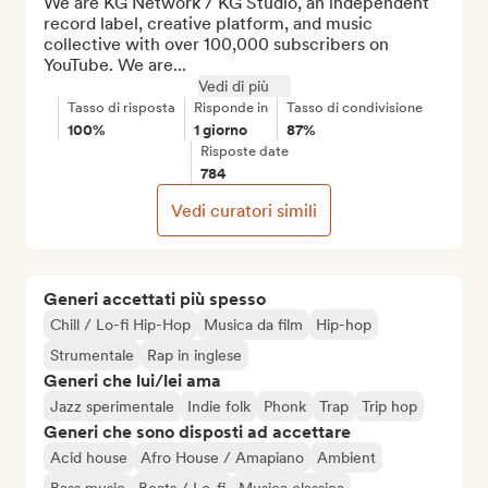
We are KG Network / KG Studio, an independent 
record label, creative platform, and music 
collective with over 100,000 subscribers on 
YouTube. We are...
Vedi di più
Tasso di risposta
Risponde in
Tasso di condivisione
100%
1 giorno
87%
Risposte date
784
Vedi curatori simili
Generi accettati più spesso
Chill / Lo-fi Hip-Hop
Musica da film
Hip-hop
Strumentale
Rap in inglese
Generi che lui/lei ama
Jazz sperimentale
Indie folk
Phonk
Trap
Trip hop
Generi che sono disposti ad accettare
Acid house
Afro House / Amapiano
Ambient