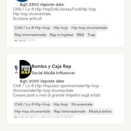
&gt; 3300 risposte date
Chill / Lo-fi Hip-Hop
Drill/Jersey
Funk
Hip-hop
Hip-hop strumentale
Scrivere articoli
Chill / Lo-fi Hip-Hop
Hip-hop
Hip-hop strumentale
Rap internazionale
Rap in inglese
R&B
Trap
Drill/Jersey
Bombo y Caja Rap
Social Media Influencer
&gt; 2000 risposte date
Chill / Lo-fi Hip-Hop
Jazz sperimentale
Hip-hop
Strumentale
Hip-hop strumentale
Creare post o reel di grande impatto sugli artisti
Chill / Lo-fi Hip-Hop
Hip-hop
Strumentale
Hip-hop strumentale
Rap internazionale
Musica latina
Rap in inglese
Jazz sperimentale