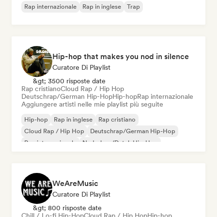
Rap internazionale
Rap in inglese
Trap
Hip-hop that makes you nod in silence
Curatore Di Playlist
&gt; 3500 risposte date
Rap cristiano
Cloud Rap / Hip Hop
Deutschrap/German Hip-Hop
Hip-hop
Rap internazionale
Aggiungere artisti nelle mie playlist più seguite
Hip-hop
Rap in inglese
Rap cristiano
Cloud Rap / Hip Hop
Deutschrap/German Hip-Hop
Rap internazionale
Nederhop/Dutch Hip-Hop
Rap francese
WeAreMusic
Curatore Di Playlist
&gt; 800 risposte date
Chill / Lo-fi Hip-Hop
Cloud Rap / Hip Hop
Hip-hop