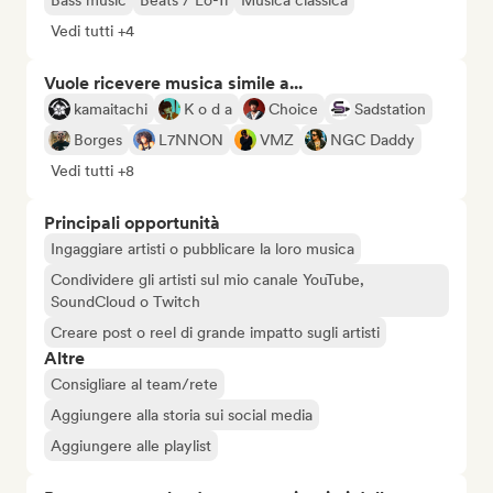
Bass music
Beats / Lo-fi
Musica classica
Vedi tutti +4
Vuole ricevere musica simile a...
kamaitachi
K o d a
Choice
Sadstation
Borges
L7NNON
VMZ
NGC Daddy
Vedi tutti +8
Principali opportunità
Ingaggiare artisti o pubblicare la loro musica
Condividere gli artisti sul mio canale YouTube,
SoundCloud o Twitch
Creare post o reel di grande impatto sugli artisti
Altre
Consigliare al team/rete
Aggiungere alla storia sui social media
Aggiungere alle playlist